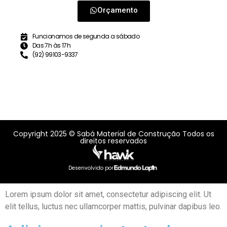
Orçamento
Funcionamos de segunda a sábado
Das 7h às 17h
(92) 99103-9337
Copyright 2025 © Sabá Material de Construção Todos os
direitos reservados
Desenvolvido por
Lorem ipsum dolor sit amet, consectetur adipiscing elit. Ut
elit tellus, luctus nec ullamcorper mattis, pulvinar dapibus leo.