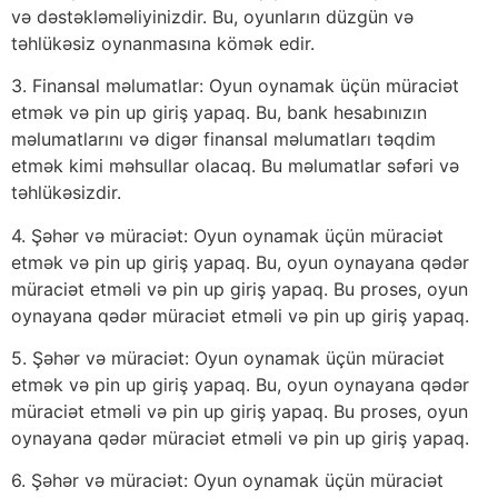
və dəstəkləməliyinizdir. Bu, oyunların düzgün və
təhlükəsiz oynanmasına kömək edir.
3. Finansal məlumatlar: Oyun oynamak üçün müraciət
etmək və pin up giriş yapaq. Bu, bank hesabınızın
məlumatlarını və digər finansal məlumatları təqdim
etmək kimi məhsullar olacaq. Bu məlumatlar səfəri və
təhlükəsizdir.
4. Şəhər və müraciət: Oyun oynamak üçün müraciət
etmək və pin up giriş yapaq. Bu, oyun oynayana qədər
müraciət etməli və pin up giriş yapaq. Bu proses, oyun
oynayana qədər müraciət etməli və pin up giriş yapaq.
5. Şəhər və müraciət: Oyun oynamak üçün müraciət
etmək və pin up giriş yapaq. Bu, oyun oynayana qədər
müraciət etməli və pin up giriş yapaq. Bu proses, oyun
oynayana qədər müraciət etməli və pin up giriş yapaq.
6. Şəhər və müraciət: Oyun oynamak üçün müraciət