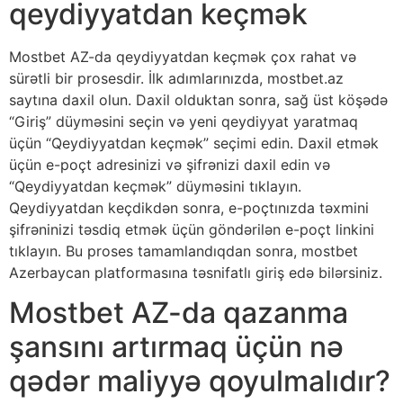
qeydiyyatdan keçmək
Mostbet AZ-da qeydiyyatdan keçmək çox rahat və
sürətli bir prosesdir. İlk adımlarınızda, mostbet.az
saytına daxil olun. Daxil olduktan sonra, sağ üst köşədə
“Giriş” düyməsini seçin və yeni qeydiyyat yaratmaq
üçün “Qeydiyyatdan keçmək” seçimi edin. Daxil etmək
üçün e-poçt adresinizi və şifrənizi daxil edin və
“Qeydiyyatdan keçmək” düyməsini tıklayın.
Qeydiyyatdan keçdikdən sonra, e-poçtınızda təxmini
şifrəninizi təsdiq etmək üçün göndərilən e-poçt linkini
tıklayın. Bu proses tamamlandıqdan sonra, mostbet
Azerbaycan platformasına təsnifatlı giriş edə bilərsiniz.
Mostbet AZ-da qazanma
şansını artırmaq üçün nə
qədər maliyyə qoyulmalıdır?