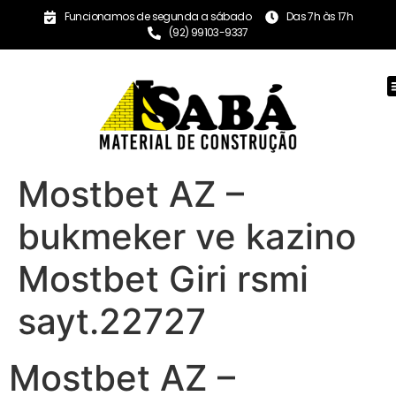
Funcionamos de segunda a sábado
Das 7h às 17h
(92) 99103-9337
Mostbet AZ –
bukmeker ve kazino
Mostbet Giri rsmi
sayt.22727
Mostbet AZ –