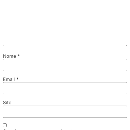
Nome
*
Email
*
Site