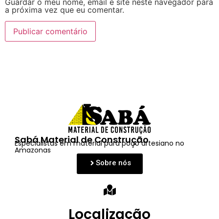
Guardar o meu nome, email e site neste navegador para
a próxima vez que eu comentar.
Sabá Material de Construção
Especialistas em material para poço artesiano no
Amazonas
Sobre nós
Localização