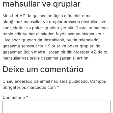
məhsullar və qruplar
Mostbet AZ-da qazanmaq üçün müraciət etməli
olduğunuz məhsullar və qruplar arasında dəstəllər, live
spor, slotlar və poker qrupları yer alır. Dəstəllər mənbəsi
təmin edir və hər cümlədən faydalanmaq imkanı verir.
Live spor qrupları da dəstəklənir, bu da tələbələrin
qazanma şansını artırır. Slotlar və poker qrupları da
qazanmaq üçün məhsullardan biridir. Mostbet AZ-da bu
məhsullar vasitəsilə qazanma şansınızı artırın.
Deixe um comentário
O seu endereço de email não será publicado.
Campos
obrigatórios marcados com
*
Comentário
*