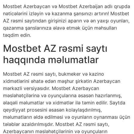
Mostbet Azerbaycan və Mostbet Azerbaijan adlı qrupda
nəticələrini izləyin və kazanma şansınızı artırın! Mostbet
AZ rəsmi saytından girişinizi aparın və ən yaxşı oyunları,
qazanma şanslarınıza əlavə etmək üçün məhsulları
təqdim edin.
Mostbet AZ rəsmi saytı
haqqında məlumatlar
Mostbet AZ rəsmi saytı, bukmeker və kazino
xidmətlərini əhatə edən məşhur şirkətin Azerbaycan
mərkəzli versiyasıdır. Mostbet Azerbaycan
məsləhətçilərinə və oyunçularına əsasən hazırlanmış,
əlaqəli məlumatlar və xidmətlər ilə təmin edilir. Saytda
qeydiyyat prosesini əsasən kolaylaşdırılmış,
məlumatların əldə edilməsi və oyunların oynanması üçün
tələblər azaldırılmışdır. Mostbet AZ rəsmi saytı,
Azerbaycanın məsləhətçilərinin və oyunçuların