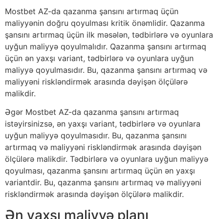
Mostbet AZ-da qazanma şansını artırmaq üçün
maliyyənin doğru qoyulması kritik önəmlidir. Qazanma
şansını artırmaq üçün ilk məsələn, tədbirlərə və oyunlara
uyğun maliyyə qoyulmalıdır. Qazanma şansını artırmaq
üçün ən yaxşı variant, tədbirlərə və oyunlara uyğun
maliyyə qoyulmasıdır. Bu, qazanma şansını artırmaq və
maliyyəni riskləndirmək arasında dəyişən ölçülərə
malikdir.
Əgər Mostbet AZ-da qazanma şansını artırmaq
istəyirsinizsə, ən yaxşı variant, tədbirlərə və oyunlara
uyğun maliyyə qoyulmasıdır. Bu, qazanma şansını
artırmaq və maliyyəni riskləndirmək arasında dəyişən
ölçülərə malikdir. Tədbirlərə və oyunlara uyğun maliyyə
qoyulması, qazanma şansını artırmaq üçün ən yaxşı
variantdir. Bu, qazanma şansını artırmaq və maliyyəni
riskləndirmək arasında dəyişən ölçülərə malikdir.
Ən yaxşı maliyyə planı