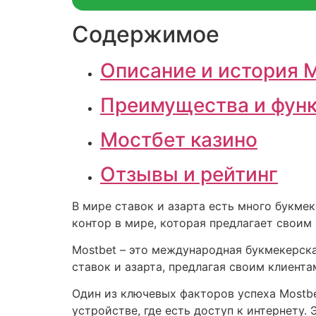
Содержимое
Описание и история 
Преимущества и функ
Мостбет казино
Отзывы и рейтинг
В мире ставок и азарта есть много букмек
контор в мире, которая предлагает своим
Mostbet – это международная букмекерская
ставок и азарта, предлагая своим клиента
Один из ключевых факторов успеха Mostbet
устройстве, где есть доступ к интернету.