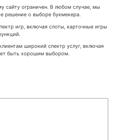
у сайту ограничен. В любом случае, мы
е решение о выборе букмекера.
пектр игр, включая слоты, карточные игры
функций.
 клиентам широкий спектр услуг, включая
ожет быть хорошим выбором.