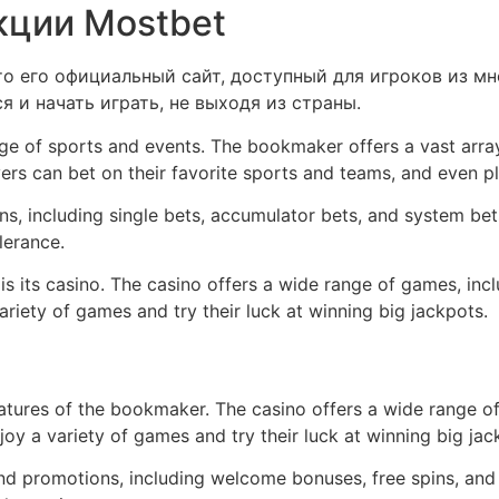
кции Mostbet
о его официальный сайт, доступный для игроков из мн
я и начать играть, не выходя из страны.
e of sports and events. The bookmaker offers a vast array o
ers can bet on their favorite sports and teams, and even pl
ns, including single bets, accumulator bets, and system bet
olerance.
s its casino. The casino offers a wide range of games, inclu
riety of games and try their luck at winning big jackpots.
atures of the bookmaker. The casino offers a wide range of 
oy a variety of games and try their luck at winning big jac
and promotions, including welcome bonuses, free spins, and