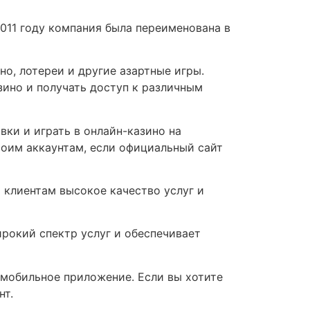
 2011 году компания была переименована в
но, лотереи и другие азартные игры.
зино и получать доступ к различным
вки и играть в онлайн-казино на
воим аккаунтам, если официальный сайт
 клиентам высокое качество услуг и
ирокий спектр услуг и обеспечивает
 мобильное приложение. Если вы хотите
нт.