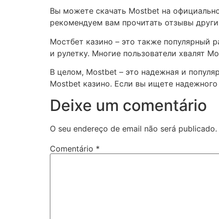
Вы можете скачать Mostbet на официально
рекомендуем вам прочитать отзывы други
Мостбет казино – это также популярный р
и рулетку. Многие пользователи хвалят Mo
В целом, Mostbet – это надежная и попул
Mostbet казино. Если вы ищете надежного
Deixe um comentário
O seu endereço de email não será publicado.
Comentário
*