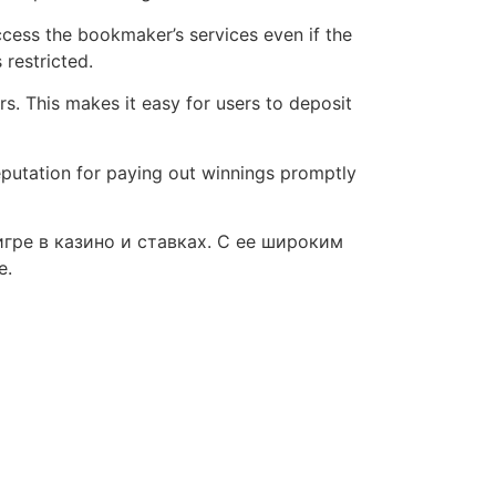
access the bookmaker’s services even if the
 restricted.
rs. This makes it easy for users to deposit
reputation for paying out winnings promptly
гре в казино и ставках. С ее широким
е.