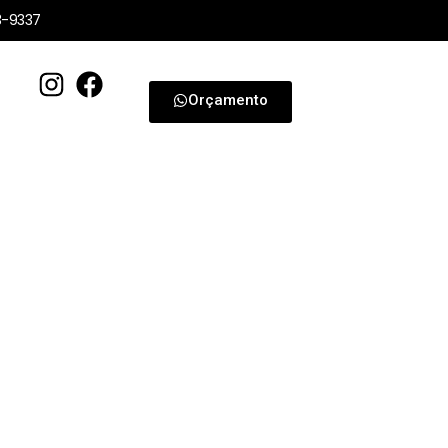
3-9337
Orçamento