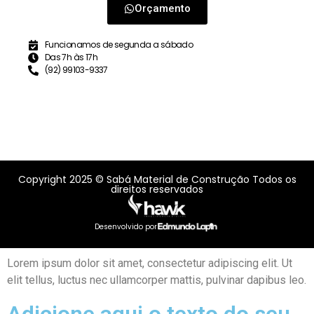
Orçamento
Funcionamos de segunda a sábado
Das 7h às 17h
(92) 99103-9337
Copyright 2025 © Sabá Material de Construção Todos os
direitos reservados
Desenvolvido por
Lorem ipsum dolor sit amet, consectetur adipiscing elit. Ut
elit tellus, luctus nec ullamcorper mattis, pulvinar dapibus leo.