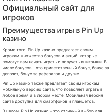
Официальный сайт для
игроков
Преимущества игры в Pin Up
казино
Кроме того, Pin Up казино предлагает своим
игрокам множество бонусов и акций, которые
помогут вам начать играть и получать выигрыши. В
числе бонусов – это приветственный бонус, бонус за
депозит, бонус за рефералов и другие.
Pin Up казино также предлагает своим игрокам
мобильную версию сайта, что позволяет играть в
любое время и в любом месте. Мобильная версия
сайта доступна для смартфонов и планшетов.
В целом, Pin Up казино – это отличный выбор для