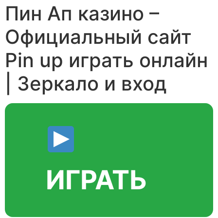
Пин Ап казино –
Официальный сайт
Pin up играть онлайн
| Зеркало и вход
ИГРАТЬ