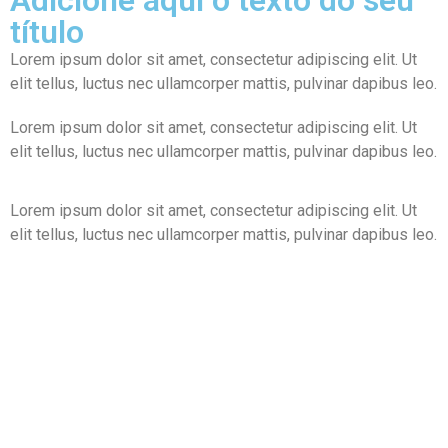
Adicione aqui o texto do seu
título
Lorem ipsum dolor sit amet, consectetur adipiscing elit. Ut
elit tellus, luctus nec ullamcorper mattis, pulvinar dapibus leo.
Lorem ipsum dolor sit amet, consectetur adipiscing elit. Ut
elit tellus, luctus nec ullamcorper mattis, pulvinar dapibus leo.
Lorem ipsum dolor sit amet, consectetur adipiscing elit. Ut
elit tellus, luctus nec ullamcorper mattis, pulvinar dapibus leo.