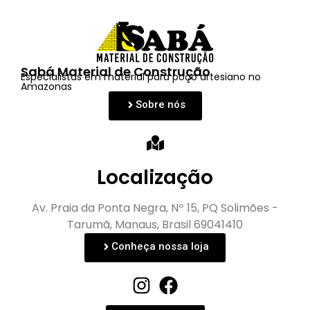
Sabá Material de Construção
Especialistas em material para poço artesiano no
Amazonas
Sobre nós
Localização
Av. Praia da Ponta Negra, Nº 15, PQ Solimões -
Tarumã, Manaus, Brasil 69041410
Conheça nossa loja