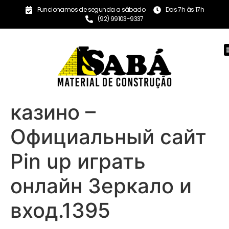
Funcionamos de segunda a sábado
Das 7h às 17h
(92) 99103-9337
казино –
Официальный сайт
Pin up играть
онлайн Зеркало и
вход.1395