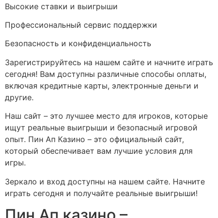
Высокие ставки и выигрыши
Профессиональный сервис поддержки
Безопасность и конфиденциальность
Зарегистрируйтесь на нашем сайте и начните играть
сегодня! Вам доступны различные способы оплаты,
включая кредитные карты, электронные деньги и
другие.
Наш сайт – это лучшее место для игроков, которые
ищут реальные выигрыши и безопасный игровой
опыт. Пин Ап Казино – это официальный сайт,
который обеспечивает вам лучшие условия для
игры.
Зеркало и вход доступны на нашем сайте. Начните
играть сегодня и получайте реальные выигрыши!
Пин Ап казино –