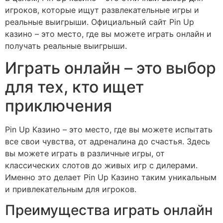
игроков, которые ищут развлекательные игры и
реальные выигрыши. Официальный сайт Pin Up
казино – это место, где вы можете играть онлайн и
получать реальные выигрыши.
Играть онлайн – это выбор
для тех, кто ищет
приключения
Pin Up Казино – это место, где вы можете испытать
все свои чувства, от адреналина до счастья. Здесь
вы можете играть в различные игры, от
классических слотов до живых игр с дилерами.
Именно это делает Pin Up Казино таким уникальным
и привлекательным для игроков.
Преимущества играть онлайн