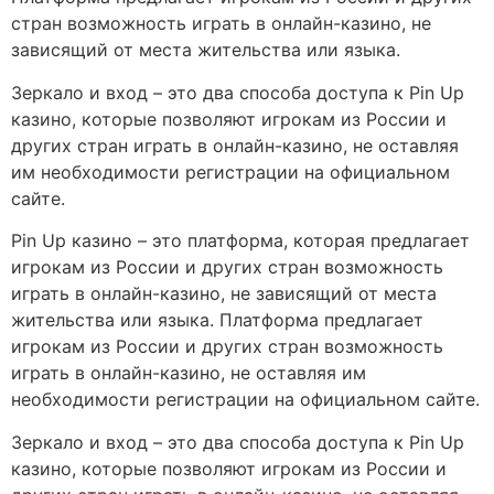
стран возможность играть в онлайн-казино, не
зависящий от места жительства или языка.
Зеркало и вход – это два способа доступа к Pin Up
казино, которые позволяют игрокам из России и
других стран играть в онлайн-казино, не оставляя
им необходимости регистрации на официальном
сайте.
Pin Up казино – это платформа, которая предлагает
игрокам из России и других стран возможность
играть в онлайн-казино, не зависящий от места
жительства или языка. Платформа предлагает
игрокам из России и других стран возможность
играть в онлайн-казино, не оставляя им
необходимости регистрации на официальном сайте.
Зеркало и вход – это два способа доступа к Pin Up
казино, которые позволяют игрокам из России и