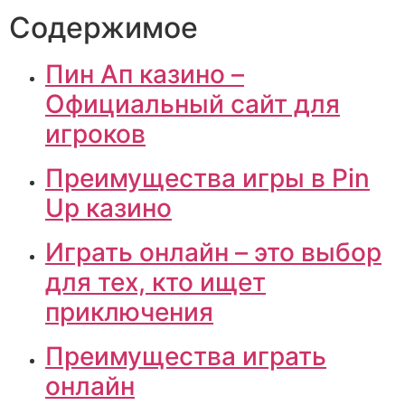
Содержимое
Пин Ап казино –
Официальный сайт для
игроков
Преимущества игры в Pin
Up казино
Играть онлайн – это выбор
для тех, кто ищет
приключения
Преимущества играть
онлайн