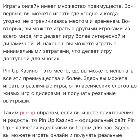
Играть онлайн имеет множество преимуществ. Во-
первых, вы можете играть где угодно и когда
угодно, не ограничиваясь местом и временем. Во-
вторых, вы можете играть с другими игроками из
всего мира, что делает игру более интересной и
динамичной. И, наконец, вы можете играть с
минимальными затратами, что делает игру
доступной для многих.
Pin Up Казино – это место, где вы можете испытать
все эти преимущества и более. Здесь вы можете
играть в различные игры, от классических слотов до
живых игр с дилерами, и получать реальные
выигрыши.
Таким
pin-up
образом, если вы ищете приключения
и радость, то Pin Up Казино – официальный сайт Pin
Up – является идеальным выбором для вас. Здесь
вы можете играть онлайн и получать реальные