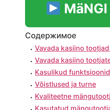
MäNGI
Содержимое
Vavada kasiino tootjad
Vavada kasiino tootjate
Kasulikud funktsiooni
Võistlused ja turne
Kvaliteetne mängutootj
Kasutatud mängutootja