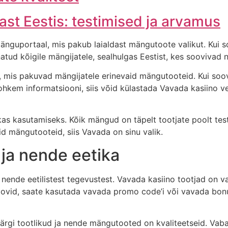
ast Eestis: testimised ja arvamus
änguportaal, mis pakub laialdast mängutoote valikut. Kui s
unatud kõigile mängijatele, sealhulgas Eestist, kes soovivad
 mis pakuvad mängijatele erinevaid mängutooteid. Kui soo
ohkem informatsiooni, siis võid külastada Vavada kasiino v
kas kasutamiseks. Kõik mängud on täpelt tootjate poolt test
d mängutooteid, siis Vavada on sinu valik.
 ja nende eetika
 nende eetilistest tegevustest. Vavada kasiino tootjad on v
ui soovid, saate kasutada vavada promo code’i või vavada bo
järgi tootlikud ja nende mängutooted on kvaliteetseid. Vaba