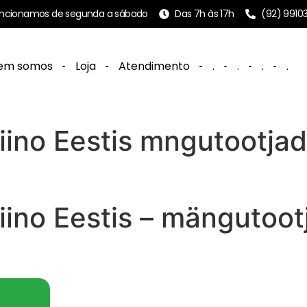
ncionamos de segunda a sábado
Das 7h às 17h
(92) 9910
em somos
Loja
Atendimento
.
.
.
.
iino Eestis mngutootjad 
iino Eestis – mängutootj