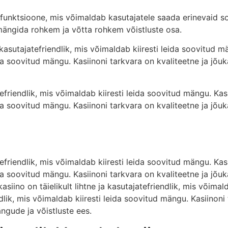
unktsioone, mis võimaldab kasutajatele saada erinevaid so
mängida rohkem ja võtta rohkem võistluste osa.
 kasutajatefriendlik, mis võimaldab kiiresti leida soovitud män
eida soovitud mängu. Kasiinoni tarkvara on kvaliteetne ja jõ
efriendlik, mis võimaldab kiiresti leida soovitud mängu. Kasii
eida soovitud mängu. Kasiinoni tarkvara on kvaliteetne ja jõ
efriendlik, mis võimaldab kiiresti leida soovitud mängu. Kasii
eida soovitud mängu. Kasiinoni tarkvara on kvaliteetne ja jõ
siino on täielikult lihtne ja kasutajatefriendlik, mis võimal
endlik, mis võimaldab kiiresti leida soovitud mängu. Kasiinoni
gude ja võistluste ees.