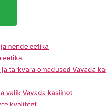
 ja nende eetika
 eetika
d ja tarkvara omadused Vavada kas
a valik Vavada kasiinot
te kvaliteet