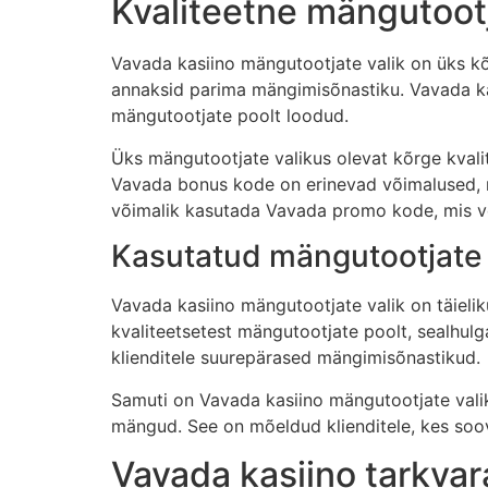
Kvaliteetne mängutootj
Vavada kasiino mängutootjate valik on üks kõig
annaksid parima mängimisõnastiku. Vavada kas
mängutootjate poolt loodud.
Üks mängutootjate valikus olevat kõrge kvali
Vavada bonus kode on erinevad võimalused, mi
võimalik kasutada Vavada promo kode, mis võ
Kasutatud mängutootjate 
Vavada kasiino mängutootjate valik on täieliku
kvaliteetsetest mängutootjate poolt, sealhulg
klienditele suurepärased mängimisõnastikud.
Samuti on Vavada kasiino mängutootjate valik
mängud. See on mõeldud klienditele, kes soo
Vavada kasiino tarkvar