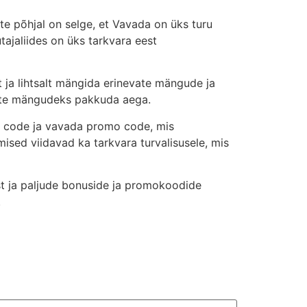
ste põhjal on selge, et Vavada on üks turu
tajaliides on üks tarkvara eest
lt ja lihtsalt mängida erinevate mängude ja
imate mängudeks pakkuda aega.
s code ja vavada promo code, mis
mised viidavad ka tarkvara turvalisusele, mis
tust ja paljude bonuside ja promokoodide
.