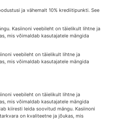
odustusi ja vähemalt 10% krediitipunkti. See
gu. Kasiinoni veebileht on täielikult lihtne ja
ukas, mis võimaldab kasutajatele mängida
noni veebileht on täielikult lihtne ja
ukas, mis võimaldab kasutajatele mängida
noni veebileht on täielikult lihtne ja
ukas, mis võimaldab kasutajatele mängida
dab kiiresti leida soovitud mängu. Kasiinoni
 tarkvara on kvaliteetne ja jõukas, mis