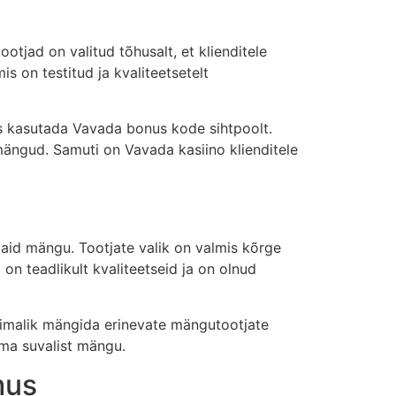
otjad on valitud tõhusalt, et klienditele
 on testitud ja kvaliteetsetelt
us kasutada Vavada bonus kode sihtpoolt.
mängud. Samuti on Vavada kasiino klienditele
emaid mängu. Tootjate valik on valmis kõrge
n teadlikult kvaliteetseid ja on olnud
võimalik mängida erinevate mängutootjate
ma suvalist mängu.
mus