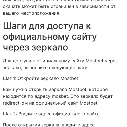
скачать может быть ограничен в зависимости от
вашего местоположения.
Шаги для доступа к
официальному сайту
через зеркало
Для доступа к официальному сайту Mostbet через
зеркало, выполните следующие шаги:
Шаг 1: Откройте зеркало Mostbet
Вам нужно открыть зеркало Mostbet, которое
находится по адресу mosbet. Это зеркало будет
redirect-ом на официальный сайт Mostbet.
Шаг 2: Введите адрес официального сайта
После открытия зеркала, введите адрес