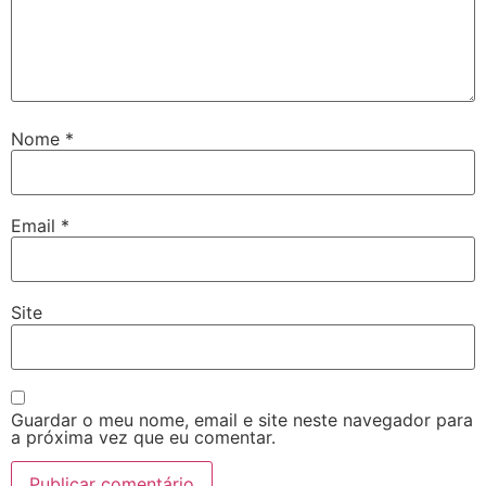
Nome
*
Email
*
Site
Guardar o meu nome, email e site neste navegador para
a próxima vez que eu comentar.