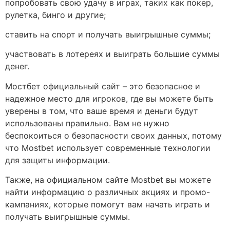
попробовать свою удачу в играх, таких как покер,
рулетка, бинго и другие;
ставить на спорт и получать выигрышные суммы;
участвовать в лотереях и выиграть большие суммы
денег.
Мостбет официальный сайт – это безопасное и
надежное место для игроков, где вы можете быть
уверены в том, что ваше время и деньги будут
использованы правильно. Вам не нужно
беспокоиться о безопасности своих данных, потому
что Mostbet использует современные технологии
для защиты информации.
Также, на официальном сайте Mostbet вы можете
найти информацию о различных акциях и промо-
кампаниях, которые помогут вам начать играть и
получать выигрышные суммы.