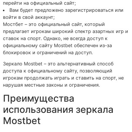
перейти на официальный сайт;
Вам будет предложено зарегистрироваться или
войти в свой аккаунт;
Мостбет – это официальный сайт, который
предлагает игрокам широкий спектр азартных игр и
ставок на спорт. Однако, не всегда доступ к
официальному сайту Mostbet обеспечен из-за
блокировок и ограничений на доступ.
Зеркало Mostbet – это альтернативный способ
доступа к официальному сайту, позволяющий
игрокам продолжать играть и ставить на спорт, не
нарушая местные законы и ограничения.
Преимущества
использования зеркала
Mostbet