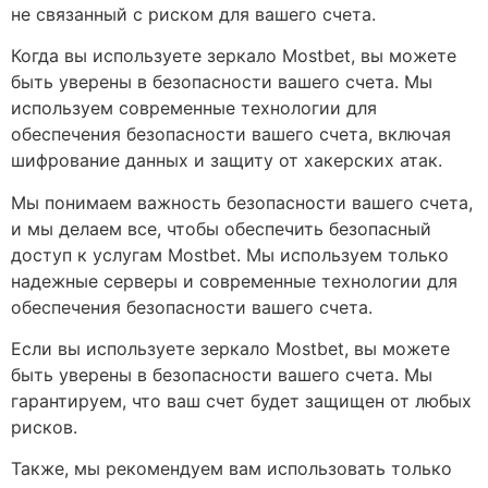
не связанный с риском для вашего счета.
Когда вы используете зеркало Mostbet, вы можете
быть уверены в безопасности вашего счета. Мы
используем современные технологии для
обеспечения безопасности вашего счета, включая
шифрование данных и защиту от хакерских атак.
Мы понимаем важность безопасности вашего счета,
и мы делаем все, чтобы обеспечить безопасный
доступ к услугам Mostbet. Мы используем только
надежные серверы и современные технологии для
обеспечения безопасности вашего счета.
Если вы используете зеркало Mostbet, вы можете
быть уверены в безопасности вашего счета. Мы
гарантируем, что ваш счет будет защищен от любых
рисков.
Также, мы рекомендуем вам использовать только