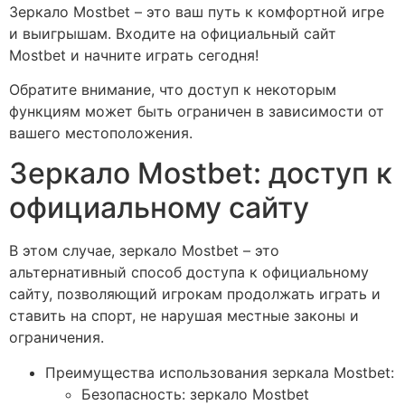
Зеркало Mostbet – это ваш путь к комфортной игре
и выигрышам. Входите на официальный сайт
Mostbet и начните играть сегодня!
Обратите внимание, что доступ к некоторым
функциям может быть ограничен в зависимости от
вашего местоположения.
Зеркало Mostbet: доступ к
официальному сайту
В этом случае, зеркало Mostbet – это
альтернативный способ доступа к официальному
сайту, позволяющий игрокам продолжать играть и
ставить на спорт, не нарушая местные законы и
ограничения.
Преимущества использования зеркала Mostbet:
Безопасность: зеркало Mostbet