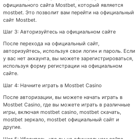
официального сайта Mostbet, который является
mostbet. Это позволит вам перейти на официальный
сайт Mostbet.
Шаг 3: Авторизуйтесь на официальном сайте
После перехода на официальный сайт,
авторизуйтесь, используя свои логин и пароль. Если
у вас нет аккаунта, вы можете зарегистрироваться,
используя форму регистрации на официальном
сайте.
Шаг 4: Начните играть в Mostbet Casino
После авторизации, вы можете начать играть в
Mostbet Casino, где вы можете играть в различные
игры, включая mostbet casino, mostbet скачать,
mostbet зеркало, mostbet официальный сайт и
другие.
Шаг 5: Убедитесь, что вы на официальном сайте