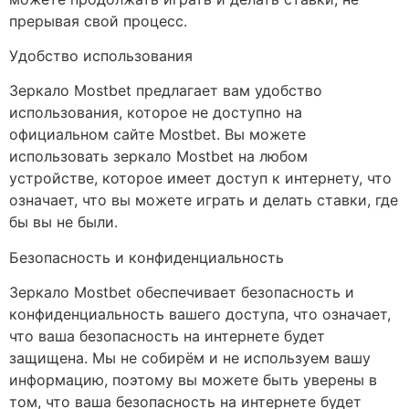
прерывая свой процесс.
Удобство использования
Зеркало Mostbet предлагает вам удобство
использования, которое не доступно на
официальном сайте Mostbet. Вы можете
использовать зеркало Mostbet на любом
устройстве, которое имеет доступ к интернету, что
означает, что вы можете играть и делать ставки, где
бы вы не были.
Безопасность и конфиденциальность
Зеркало Mostbet обеспечивает безопасность и
конфиденциальность вашего доступа, что означает,
что ваша безопасность на интернете будет
защищена. Мы не собирём и не используем вашу
информацию, поэтому вы можете быть уверены в
том, что ваша безопасность на интернете будет