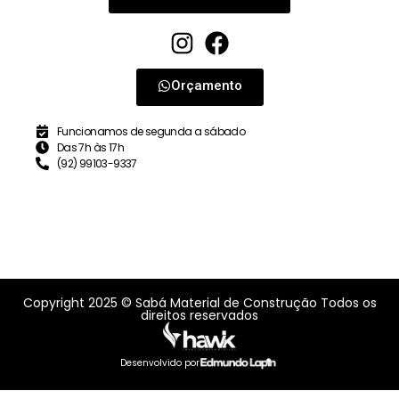
Orçamento
Funcionamos de segunda a sábado
Das 7h às 17h
(92) 99103-9337
Copyright 2025 © Sabá Material de Construção Todos os
direitos reservados
Desenvolvido por