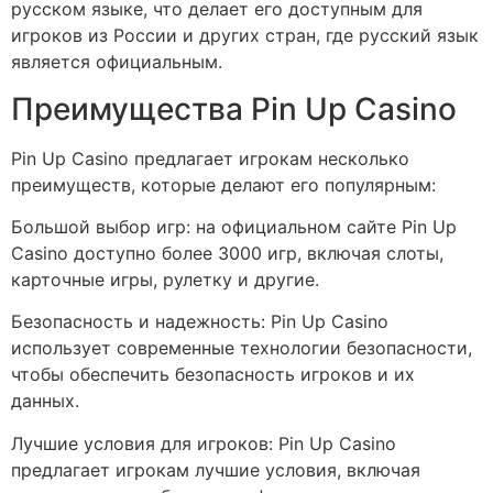
русском языке, что делает его доступным для
игроков из России и других стран, где русский язык
является официальным.
Преимущества Pin Up Casino
Pin Up Casino предлагает игрокам несколько
преимуществ, которые делают его популярным:
Большой выбор игр: на официальном сайте Pin Up
Casino доступно более 3000 игр, включая слоты,
карточные игры, рулетку и другие.
Безопасность и надежность: Pin Up Casino
использует современные технологии безопасности,
чтобы обеспечить безопасность игроков и их
данных.
Лучшие условия для игроков: Pin Up Casino
предлагает игрокам лучшие условия, включая