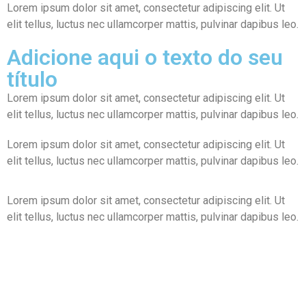
Lorem ipsum dolor sit amet, consectetur adipiscing elit. Ut
elit tellus, luctus nec ullamcorper mattis, pulvinar dapibus leo.
Adicione aqui o texto do seu
título
Lorem ipsum dolor sit amet, consectetur adipiscing elit. Ut
elit tellus, luctus nec ullamcorper mattis, pulvinar dapibus leo.
Lorem ipsum dolor sit amet, consectetur adipiscing elit. Ut
elit tellus, luctus nec ullamcorper mattis, pulvinar dapibus leo.
Lorem ipsum dolor sit amet, consectetur adipiscing elit. Ut
elit tellus, luctus nec ullamcorper mattis, pulvinar dapibus leo.