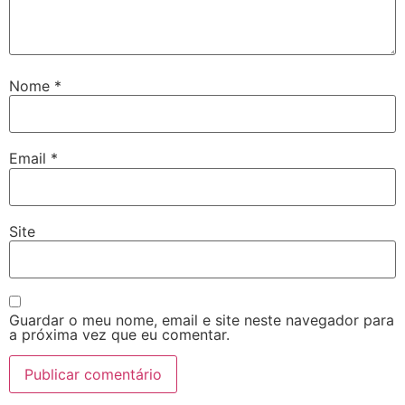
Nome
*
Email
*
Site
Guardar o meu nome, email e site neste navegador para
a próxima vez que eu comentar.