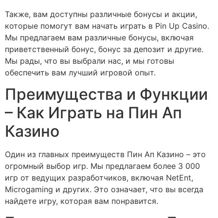
Также, вам доступны различные бонусы и акции,
которые помогут вам начать играть в Pin Up Casino.
Мы предлагаем вам различные бонусы, включая
приветственный бонус, бонус за депозит и другие.
Мы рады, что вы выбрали нас, и мы готовы
обеспечить вам лучший игровой опыт.
Преимущества и Функции
– Как Играть на Пин Ап
Казино
Один из главных преимуществ Пин Ап Казино – это
огромный выбор игр. Мы предлагаем более 3 000
игр от ведущих разработчиков, включая NetEnt,
Microgaming и других. Это означает, что вы всегда
найдете игру, которая вам понравится.