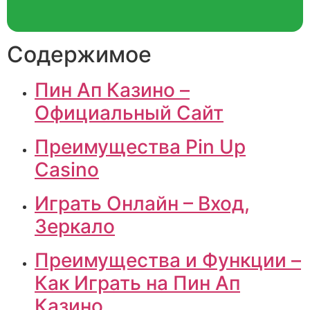
Содержимое
Пин Ап Казино –
Официальный Сайт
Преимущества Pin Up
Casino
Играть Онлайн – Вход,
Зеркало
Преимущества и Функции –
Как Играть на Пин Ап
Казино