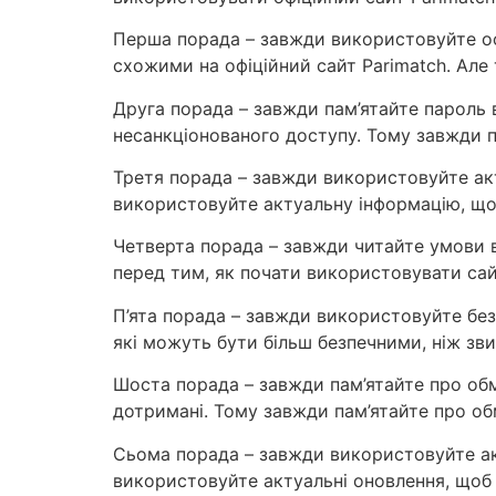
Перша порада – завжди використовуйте офі
схожими на офіційний сайт Parimatch. Але 
Друга порада – завжди пам’ятайте пароль
несанкціонованого доступу. Тому завжди па
Третя порада – завжди використовуйте ак
використовуйте актуальну інформацію, щоб
Четверта порада – завжди читайте умови в
перед тим, як почати використовувати са
П’ята порада – завжди використовуйте безп
які можуть бути більш безпечними, ніж зви
Шоста порада – завжди пам’ятайте про обм
дотримані. Тому завжди пам’ятайте про о
Сьома порада – завжди використовуйте ак
використовуйте актуальні оновлення, щоб 