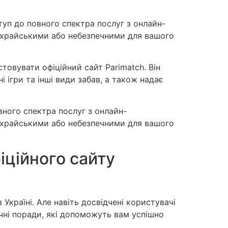
уп до повного спектра послуг з онлайн-
шахрайськими або небезпечними для вашого
овувати офіційний сайт Parimatch. Він
 ігри та інші види забав, а також надає
ного спектра послуг з онлайн-
шахрайськими або небезпечними для вашого
іційного сайту
Україні. Але навіть досвідчені користувачі
чні поради, які допоможуть вам успішно