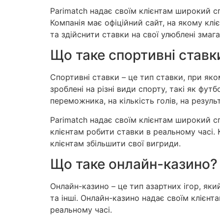
Parimatch надає своїм клієнтам широкий сп
Компанія має офіційний сайт, на якому кл
та здійснити ставки на свої улюблені змага
Що таке спортивні ставк
Спортивні ставки – це тип ставки, при як
зроблені на різні види спорту, такі як фут
переможника, на кількість голів, на резуль
Parimatch надає своїм клієнтам широкий 
клієнтам робити ставки в реальному часі. 
клієнтам збільшити свої вигриди.
Що таке онлайн-казино?
Онлайн-казино – це тип азартних ігор, який
та інші. Онлайн-казино надає своїм клієн
реальному часі.