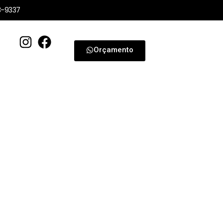
3-9337
Orçamento