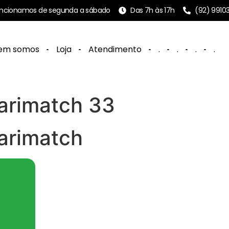
ncionamos de segunda a sábado
Das 7h às 17h
(92) 9910
em somos
Loja
Atendimento
.
.
.
.
arimatch 33
arimatch