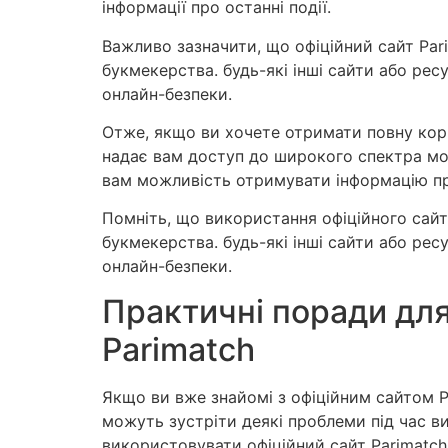
інформації про останні події.
Важливо зазначити, що офіційний сайт Par
букмекерства. будь-які інші сайти або ре
онлайн-безпеки.
Отже, якщо ви хочете отримати повну кори
надає вам доступ до широкого спектра мож
вам можливість отримувати інформацію про 
Помніть, що використання офіційного сайт
букмекерства. будь-які інші сайти або ре
онлайн-безпеки.
Практичні поради для
Parimatch
Якщо ви вже знайомі з офіційним сайтом Pa
можуть зустріти деякі проблеми під час в
використовувати офіційний сайт Parimatch