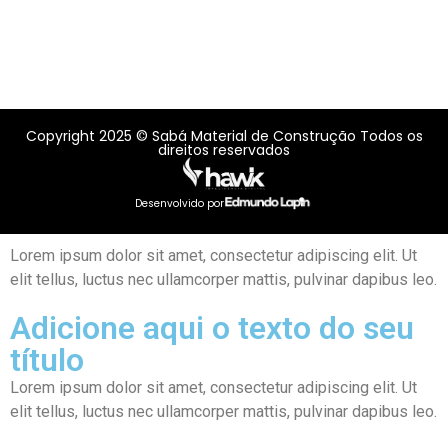
Copyright 2025 © Sabá Material de Construção Todos os
direitos reservados
Desenvolvido por
Lorem ipsum dolor sit amet, consectetur adipiscing elit. Ut
elit tellus, luctus nec ullamcorper mattis, pulvinar dapibus leo.
Adicione aqui o texto do seu
título
Lorem ipsum dolor sit amet, consectetur adipiscing elit. Ut
elit tellus, luctus nec ullamcorper mattis, pulvinar dapibus leo.