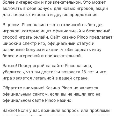
более интересной и привлекательной. Это может
включать в себя бонусы для новых игроков, акции
для лояльных игроков и другие предложения.
В целом, Pinco казино – это отличный выбор для
игроков, которые ищут официальный и безопасный
способ играть онлайн. Сайт казино Pinco предлагает
широкий спектр игр, официальный статус и
различные бонусы и акции, чтобы сделать игру
более интересной и привлекательной.
Важно! Перед игрой на сайте Pinco казино,
убедитесь, что вы достигли возраста 18 лет и что
игра является легальной в вашей стране.
Обратите внимание! Казино Pinco не является
официальным сайтом, если вы не нашли его на
официальном сайте Pinco казино.
Важно! Если у вас возникли вопросы или проблемы