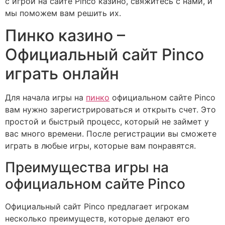
с игрой на сайте Pinco казино, свяжитесь с нами, и
мы поможем вам решить их.
Пинко казино –
Официальный сайт Pinco
играть онлайн
Для начала игры на
пинко
официальном сайте Pinco
вам нужно зарегистрироваться и открыть счет. Это
простой и быстрый процесс, который не займет у
вас много времени. После регистрации вы сможете
играть в любые игры, которые вам понравятся.
Преимущества игры на
официальном сайте Pinco
Официальный сайт Pinco предлагает игрокам
несколько преимуществ, которые делают его