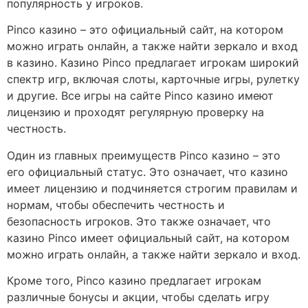
популярность у игроков.
Pinco казино – это официальный сайт, на котором
можно играть онлайн, а также найти зеркало и вход
в казино. Казино Pinco предлагает игрокам широкий
спектр игр, включая слоты, карточные игры, рулетку
и другие. Все игры на сайте Pinco казино имеют
лицензию и проходят регулярную проверку на
честность.
Один из главных преимуществ Pinco казино – это
его официальный статус. Это означает, что казино
имеет лицензию и подчиняется строгим правилам и
нормам, чтобы обеспечить честность и
безопасность игроков. Это также означает, что
казино Pinco имеет официальный сайт, на котором
можно играть онлайн, а также найти зеркало и вход.
Кроме того, Pinco казино предлагает игрокам
различные бонусы и акции, чтобы сделать игру