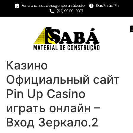
Funcionamos de segunda a sábado
Das 7h às 17h
(92) 99103-9337
Казино
Официальный сайт
Pin Up Casino
играть онлайн –
Вход Зеркало.2