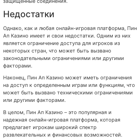
защищенные соединения.
Недостатки
Однако, как и любая онлайн-игровая платформа, Пин
Ап Казино имеет и свои недостатки. Одним из них
является ограничение доступа для игроков из
некоторых стран, что может быть вызвано
законодательными ограничениями или другими
факторами.
Наконец, Пин Ап Казино может иметь ограничения
на доступ к определенным играм или функциям, что
может быть вызвано техническими ограничениями
или другими факторами.
В целом, Пин Ап Казино – это популярная и
надежная онлайн-игровая платформа, которая
предлагает игрокам широкий спектр
развлекательных и финансовых возможностей.