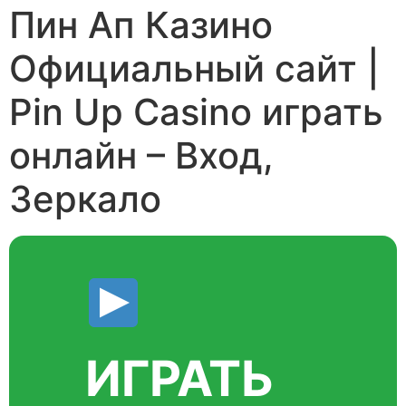
Пин Ап Казино
Официальный сайт |
Pin Up Casino играть
онлайн – Вход,
Зеркало
ИГРАТЬ