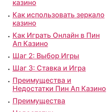
казино
Как использовать зеркало
казино
Как Играть Онлайн в Пин
Ап Казино
Шаг 2: Выбор Игры
Шаг 3: Ставка и Игра
Преимущества и
Недостатки Пин Ап Казино
Преимущества