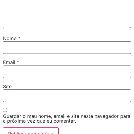
Nome
*
Email
*
Site
Guardar o meu nome, email e site neste navegador para
a próxima vez que eu comentar.