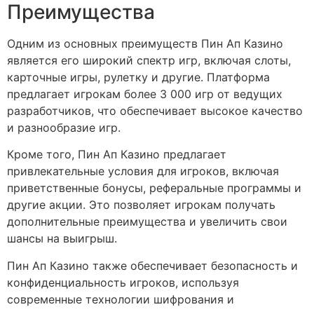
Преимущества
Одним из основных преимуществ Пин Ап Казино
является его широкий спектр игр, включая слоты,
карточные игры, рулетку и другие. Платформа
предлагает игрокам более 3 000 игр от ведущих
разработчиков, что обеспечивает высокое качество
и разнообразие игр.
Кроме того, Пин Ап Казино предлагает
привлекательные условия для игроков, включая
приветственные бонусы, реферальные программы и
другие акции. Это позволяет игрокам получать
дополнительные преимущества и увеличить свои
шансы на выигрыш.
Пин Ап Казино также обеспечивает безопасность и
конфиденциальность игроков, используя
современные технологии шифрования и