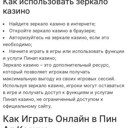
Как использовать зеркало
казино
Найдите зеркало казино в интернете;
Откройте зеркало казино в браузере;
Авторизуйтесь на зеркале казино, если это
необходимо;
Начните играть в игры или использовать функции
и услуги Пинап казино;
Зеркало казино – это дополнительный ресурс,
который позволяет игрокам получать
максимальную выгоду из своих игровых сессий.
Используя зеркало казино, игроки могут оставаться
в игре и получать доступ к функциям и услугам
Пинап казино, не ограниченный доступом к
официальному сайту.
Как Играть Онлайн в Пин