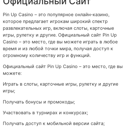
Официальный Сайт
Pin Up Casino – это популярное онлайн-казино,
которое предлагает игрокам широкий спектр
развлекательных игр, включая слоты, карточные
игры, рулетку и другие. Официальный сайт Pin Up
Casino – это место, где вы можете играть в любое
время и из любой точки мира, получая доступ к
огромному количеству игр и функций.
Официальный сайт Pin Up Casino – это место, где вы
можете:
Играть в слоты, карточные игры, рулетку и другие
игры;
Получать бонусы и промокоды;
Участвовать в турнирах и конкурсах;
Получать доступ к мобильной версии сайта;