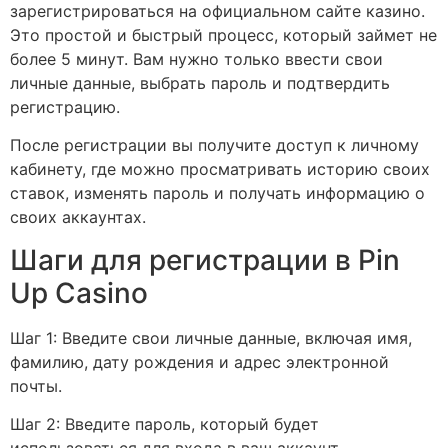
зарегистрироваться на официальном сайте казино.
Это простой и быстрый процесс, который займет не
более 5 минут. Вам нужно только ввести свои
личные данные, выбрать пароль и подтвердить
регистрацию.
После регистрации вы получите доступ к личному
кабинету, где можно просматривать историю своих
ставок, изменять пароль и получать информацию о
своих аккаунтах.
Шаги для регистрации в Pin
Up Casino
Шаг 1: Введите свои личные данные, включая имя,
фамилию, дату рождения и адрес электронной
почты.
Шаг 2: Введите пароль, который будет