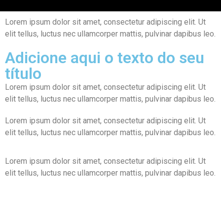
Lorem ipsum dolor sit amet, consectetur adipiscing elit. Ut
elit tellus, luctus nec ullamcorper mattis, pulvinar dapibus leo.
Adicione aqui o texto do seu
título
Lorem ipsum dolor sit amet, consectetur adipiscing elit. Ut
elit tellus, luctus nec ullamcorper mattis, pulvinar dapibus leo.
Lorem ipsum dolor sit amet, consectetur adipiscing elit. Ut
elit tellus, luctus nec ullamcorper mattis, pulvinar dapibus leo.
Lorem ipsum dolor sit amet, consectetur adipiscing elit. Ut
elit tellus, luctus nec ullamcorper mattis, pulvinar dapibus leo.