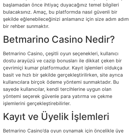
başlamadan önce ihtiyaç duyacağınız temel bilgileri
bulacaksınız. Amaç, bu platformda nasıl güvenli bir
şekilde eğlenebileceğinizi anlamanız için size adım adım
bir rehber sunmaktır.
Betmarino Casino Nedir?
Betmarino Casino, çeşitli oyun seçenekleri, kullanıcı
dostu arayüzü ve cazip bonusları ile dikkat çeken bir
çevrimiçi kumar platformudur. Kayıt işlemleri oldukça
basit ve hızlı bir şekilde gerçekleştirilirken, site ayrıca
kullanıcılara birçok ödeme yöntemi sunmaktadır. Bu
sayede kullanıcılar, kendi tercihlerine uygun olan
yöntemi seçerek güvenle para yatırma ve çekme
işlemlerini gerçekleştirebilirler.
Kayıt ve Üyelik İşlemleri
Betmarino Casino’da oyun oynamak için öncelikle üye