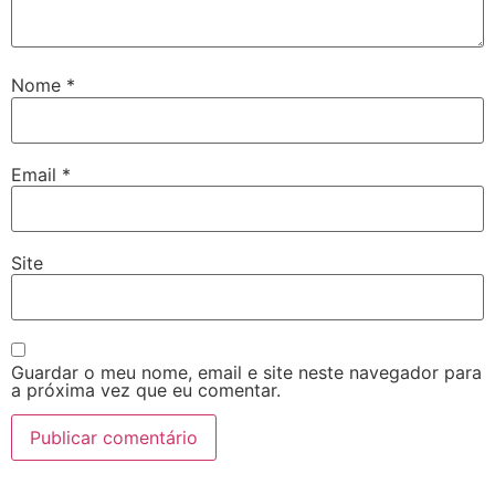
Nome
*
Email
*
Site
Guardar o meu nome, email e site neste navegador para
a próxima vez que eu comentar.