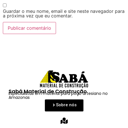
Guardar o meu nome, email e site neste navegador para
a próxima vez que eu comentar.
Sabá Material de Construção
Especialistas em material para poço artesiano no
Amazonas
Sobre nós