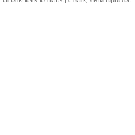
elit tellus, luctus nec ullamcorper mattis, pulvinar dapibus leo.