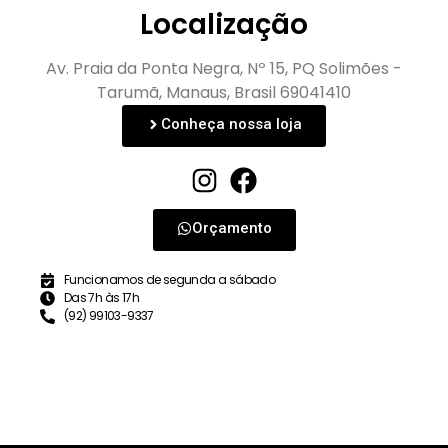
Localização
Av. Praia da Ponta Negra, Nº 15, PQ Solimões -
Tarumã, Manaus, Brasil 69041410
Conheça nossa loja
Orçamento
Funcionamos de segunda a sábado
Das 7h às 17h
(92) 99103-9337