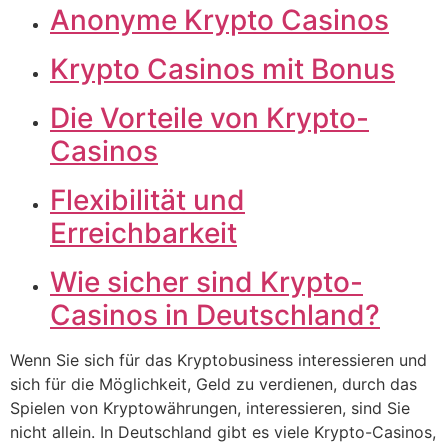
Anonyme Krypto Casinos
Krypto Casinos mit Bonus
Die Vorteile von Krypto-
Casinos
Flexibilität und
Erreichbarkeit
Wie sicher sind Krypto-
Casinos in Deutschland?
Wenn Sie sich für das Kryptobusiness interessieren und
sich für die Möglichkeit, Geld zu verdienen, durch das
Spielen von Kryptowährungen, interessieren, sind Sie
nicht allein. In Deutschland gibt es viele Krypto-Casinos,