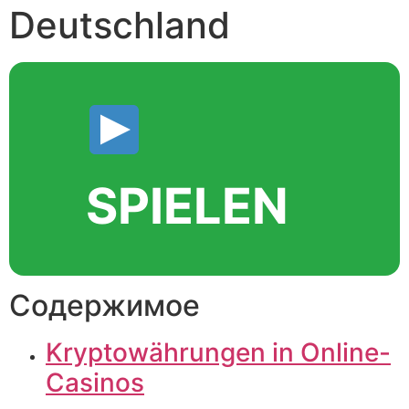
Deutschland
SPIELEN
Содержимое
Kryptowährungen in Online-
Casinos