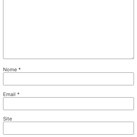
Nome
*
Email
*
Site