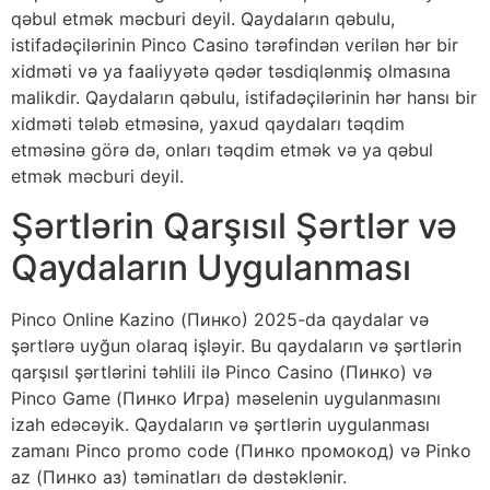
qəbul etmək məcburi deyil. Qaydaların qəbulu,
istifadəçilərinin Pinco Casino tərəfindən verilən hər bir
xidməti və ya faaliyyətə qədər təsdiqlənmiş olmasına
malikdir. Qaydaların qəbulu, istifadəçilərinin hər hansı bir
xidməti tələb etməsinə, yaxud qaydaları təqdim
etməsinə görə də, onları təqdim etmək və ya qəbul
etmək məcburi deyil.
Şərtlərin Qarşısıl Şərtlər və
Qaydaların Uygulanması
Pinco Online Kazino (Пинко) 2025-da qaydalar və
şərtlərə uyğun olaraq işləyir. Bu qaydaların və şərtlərin
qarşısıl şərtlərini təhlili ilə Pinco Casino (Пинко) və
Pinco Game (Пинко Игра) məselenin uygulanmasını
izah edəcəyik. Qaydaların və şərtlərin uygulanması
zamanı Pinco promo code (Пинко промокод) və Pinko
az (Пинко аз) təminatları də dəstəklənir.