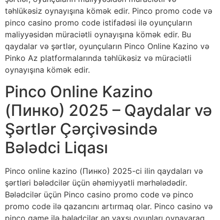
təhlükəsiz oynayışına kömək edir. Pinco promo code və
pinco casino promo code istifadəsi ilə oyunçuların
maliyyəsidən müraciətli oynayışına kömək edir. Bu
qaydalar və şərtlər, oyunçuların Pinco Online Kazino və
Pinko Az platformalarında təhlükəsiz və müraciətli
oynayışına kömək edir.
Pinco Online Kazino
(Пинко) 2025 – Qaydalar və
Şərtlər Çərçivəsində
Bələdci Liqası
Pinco online kazino (Пинко) 2025-ci ilin qaydaları və
şərtləri bələdcilər üçün əhəmiyyətli mərhələdədir.
Bələdcilər üçün Pinco casino promo code və pinco
promo code ilə qazancını artırmaq olar. Pinco casino və
pinco game ilə bələdcilər ən yaxşı oyunları oynayaraq