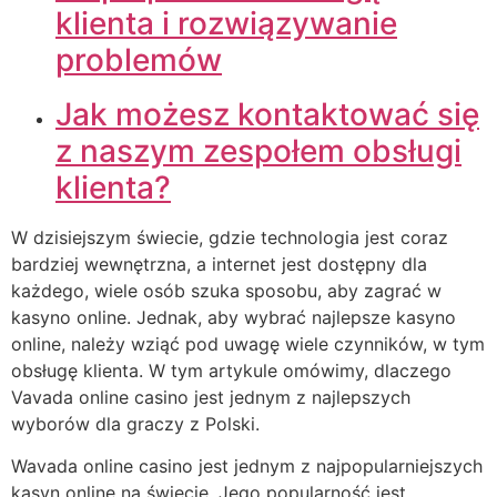
klienta i rozwiązywanie
problemów
Jak możesz kontaktować się
z naszym zespołem obsługi
klienta?
W dzisiejszym świecie, gdzie technologia jest coraz
bardziej wewnętrzna, a internet jest dostępny dla
każdego, wiele osób szuka sposobu, aby zagrać w
kasyno online. Jednak, aby wybrać najlepsze kasyno
online, należy wziąć pod uwagę wiele czynników, w tym
obsługę klienta. W tym artykule omówimy, dlaczego
Vavada online casino jest jednym z najlepszych
wyborów dla graczy z Polski.
Wavada online casino jest jednym z najpopularniejszych
kasyn online na świecie. Jego popularność jest