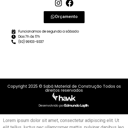
Orçamento
Funcionamos de segunda a sábado
Das 7h às 17h
(92) 99103-9337
Copyright 2025 © Sabá Material de Construção Todos os
direitos reservados
Desenvolvido por
Lorem ipsum dolor sit amet, consectetur adipiscing elit. Ut
elit tellus, luctus nec ullamcorper mattis, pulvinar dapibus leo.