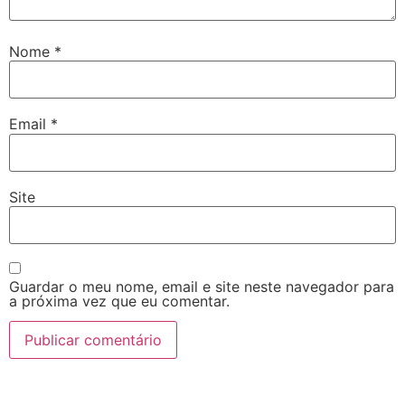
Nome
*
Email
*
Site
Guardar o meu nome, email e site neste navegador para
a próxima vez que eu comentar.