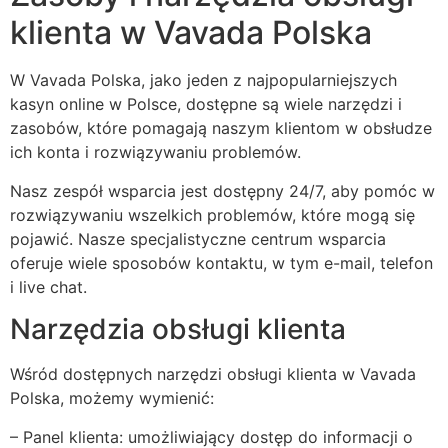
klienta w Vavada Polska
W Vavada Polska, jako jeden z najpopularniejszych
kasyn online w Polsce, dostępne są wiele narzędzi i
zasobów, które pomagają naszym klientom w obsłudze
ich konta i rozwiązywaniu problemów.
Nasz zespół wsparcia jest dostępny 24/7, aby pomóc w
rozwiązywaniu wszelkich problemów, które mogą się
pojawić. Nasze specjalistyczne centrum wsparcia
oferuje wiele sposobów kontaktu, w tym e-mail, telefon
i live chat.
Narzędzia obsługi klienta
Wśród dostępnych narzędzi obsługi klienta w Vavada
Polska, możemy wymienić:
– Panel klienta: umożliwiający dostęp do informacji o