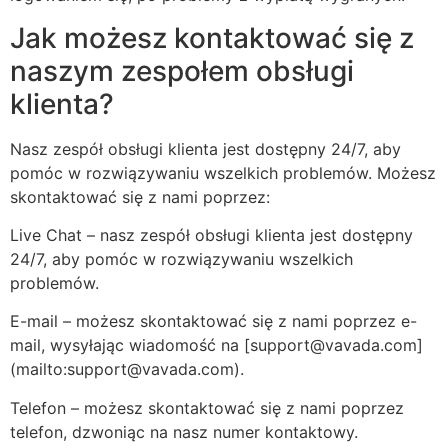
Jak możesz kontaktować się z
naszym zespołem obsługi
klienta?
Nasz zespół obsługi klienta jest dostępny 24/7, aby
pomóc w rozwiązywaniu wszelkich problemów. Możesz
skontaktować się z nami poprzez:
Live Chat – nasz zespół obsługi klienta jest dostępny
24/7, aby pomóc w rozwiązywaniu wszelkich
problemów.
E-mail – możesz skontaktować się z nami poprzez e-
mail, wysyłając wiadomość na [support@vavada.com]
(mailto:support@vavada.com).
Telefon – możesz skontaktować się z nami poprzez
telefon, dzwoniąc na nasz numer kontaktowy.