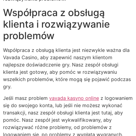
Współpraca z obsługą
klienta i rozwiązywanie
problemów
Współpraca z obsługą klienta jest niezwykle ważna dla
Vavada Casino, aby zapewnić naszym klientom
najlepsze doświadczenie gry. Nasz zespół obsługi
klienta jest gotowy, aby pomóc w rozwiązywaniu
wszelkich problemów, które mogą się pojawić podczas
gry.
Jeśli masz problem
vavada kasyno online
z logowaniem
się do swojego konta, lub jeśli nie możesz wykonać
transakcji, nasz zespół obsługi klienta jest tutaj, aby
pomóc. Nasz zespół jest wykwalifikowany, aby
rozwiązywać różne problemy, od problemów z
logowaniem się, po problemy z wypłatą wygranych.