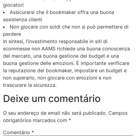
giocatori
Assicurarsi che il bookmaker offra una buona
assistenza clienti
Non giocare con soldi che non si può permettere di
perdere
In sintesi, l’investimento responsabile in siti di
scommesse non AAMS richiede una buona conoscenza
del mercato, una buona gestione del budget e una
buona gestione delle emozioni. È importante verificare
la reputazione del bookmaker, impostare un budget e
non superarlo, non giocare con emozioni e non
trascurare la sicurezza.
Deixe um comentário
O seu endereço de email não será publicado.
Campos
obrigatórios marcados com
*
Comentário
*