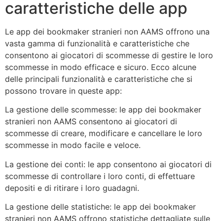
caratteristiche delle app
Le app dei bookmaker stranieri non AAMS offrono una
vasta gamma di funzionalità e caratteristiche che
consentono ai giocatori di scommesse di gestire le loro
scommesse in modo efficace e sicuro. Ecco alcune
delle principali funzionalità e caratteristiche che si
possono trovare in queste app:
La gestione delle scommesse: le app dei bookmaker
stranieri non AAMS consentono ai giocatori di
scommesse di creare, modificare e cancellare le loro
scommesse in modo facile e veloce.
La gestione dei conti: le app consentono ai giocatori di
scommesse di controllare i loro conti, di effettuare
depositi e di ritirare i loro guadagni.
La gestione delle statistiche: le app dei bookmaker
stranieri non AAMS offrono statistiche dettagliate sulle