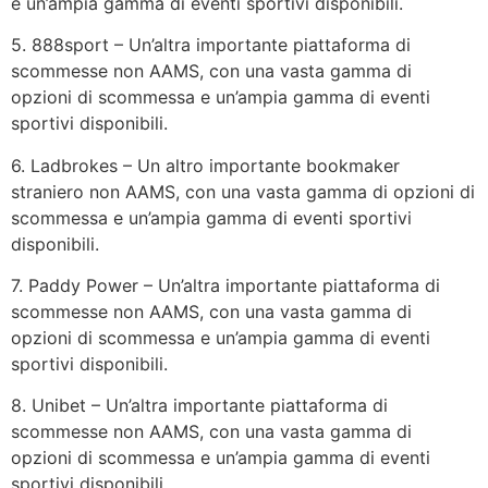
e un’ampia gamma di eventi sportivi disponibili.
5. 888sport – Un’altra importante piattaforma di
scommesse non AAMS, con una vasta gamma di
opzioni di scommessa e un’ampia gamma di eventi
sportivi disponibili.
6. Ladbrokes – Un altro importante bookmaker
straniero non AAMS, con una vasta gamma di opzioni di
scommessa e un’ampia gamma di eventi sportivi
disponibili.
7. Paddy Power – Un’altra importante piattaforma di
scommesse non AAMS, con una vasta gamma di
opzioni di scommessa e un’ampia gamma di eventi
sportivi disponibili.
8. Unibet – Un’altra importante piattaforma di
scommesse non AAMS, con una vasta gamma di
opzioni di scommessa e un’ampia gamma di eventi
sportivi disponibili.