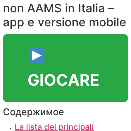
non AAMS in Italia –
app e versione mobile
GIOCARE
Содержимое
La lista dei principali