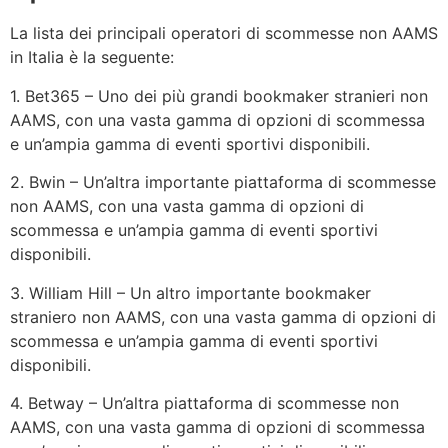
La lista dei principali operatori di scommesse non AAMS
in Italia è la seguente:
1. Bet365 – Uno dei più grandi bookmaker stranieri non
AAMS, con una vasta gamma di opzioni di scommessa
e un’ampia gamma di eventi sportivi disponibili.
2. Bwin – Un’altra importante piattaforma di scommesse
non AAMS, con una vasta gamma di opzioni di
scommessa e un’ampia gamma di eventi sportivi
disponibili.
3. William Hill – Un altro importante bookmaker
straniero non AAMS, con una vasta gamma di opzioni di
scommessa e un’ampia gamma di eventi sportivi
disponibili.
4. Betway – Un’altra piattaforma di scommesse non
AAMS, con una vasta gamma di opzioni di scommessa