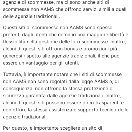
agenzie di scommesse, ma ci sono anche siti di
scommesse non AAMS che offrono servizi simili a quelli
delle agenzie tradizionali.
Questi siti di scommesse non AAMS sono spesso
preferiti dagli utenti che cercano una maggiore libertà e
flessibilità nella gestione delle loro scommesse. Inoltre,
alcuni di questi siti offrono bonus e promozioni più
generosi rispetto alle agenzie tradizionali, il che può
essere un vantaggio per gli utenti.
Tuttavia, è importante notare che i siti di scommesse
non AAMS non sono regolati dalla legge AAMS e, di
conseguenza, non offrono la stessa protezione e
sicurezza garantita dalle agenzie tradizionali. Inoltre,
alcuni di questi siti possono essere poco trasparenti e
non offrire la stessa assistenza e supporto tecnico delle
agenzie tradizionali.
Per questo, è importante scegliere un sito di