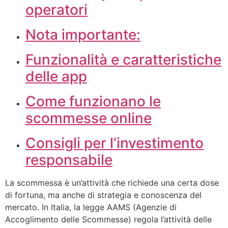
operatori
Nota importante:
Funzionalità e caratteristiche
delle app
Come funzionano le
scommesse online
Consigli per l’investimento
responsabile
La scommessa è un’attività che richiede una certa dose
di fortuna, ma anche di strategia e conoscenza del
mercato. In Italia, la legge AAMS (Agenzie di
Accoglimento delle Scommesse) regola l’attività delle