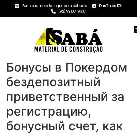
Funcionamos de segunda a sábado
Das 7h às 17h
(92) 99103-9337
Бонусы в Покердом
бездепозитный
приветственный за
регистрацию,
бонусный счет, как