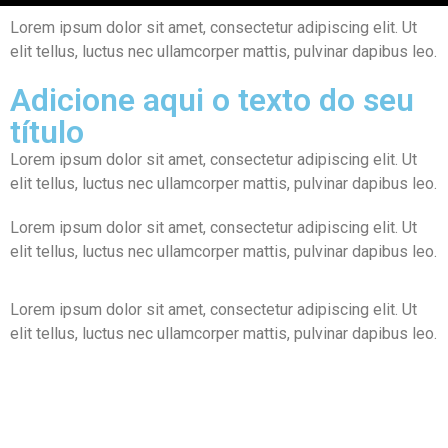
Lorem ipsum dolor sit amet, consectetur adipiscing elit. Ut
elit tellus, luctus nec ullamcorper mattis, pulvinar dapibus leo.
Adicione aqui o texto do seu
título
Lorem ipsum dolor sit amet, consectetur adipiscing elit. Ut
elit tellus, luctus nec ullamcorper mattis, pulvinar dapibus leo.
Lorem ipsum dolor sit amet, consectetur adipiscing elit. Ut
elit tellus, luctus nec ullamcorper mattis, pulvinar dapibus leo.
Lorem ipsum dolor sit amet, consectetur adipiscing elit. Ut
elit tellus, luctus nec ullamcorper mattis, pulvinar dapibus leo.