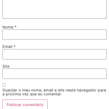
Nome
*
Email
*
Site
Guardar o meu nome, email e site neste navegador para
a próxima vez que eu comentar.