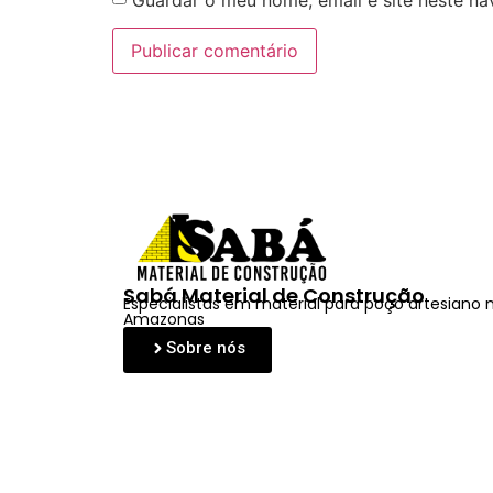
Sabá Material de Construção
Especialistas em material para poço artesiano 
Amazonas
Sobre nós