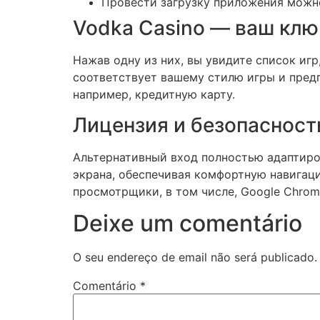
Провести загрузку приложения можн
Vodka Casino — ваш клю
Нажав одну из них, вы увидите список иг
соответствует вашему стилю игры и предп
например, кредитную карту.
Лицензия и безопасност
Альтернативный вход полностью адаптиро
экрана, обеспечивая комфортную навигац
просмотрщики, в том числе, Google Chrom
Deixe um comentário
O seu endereço de email não será publicado.
Comentário
*