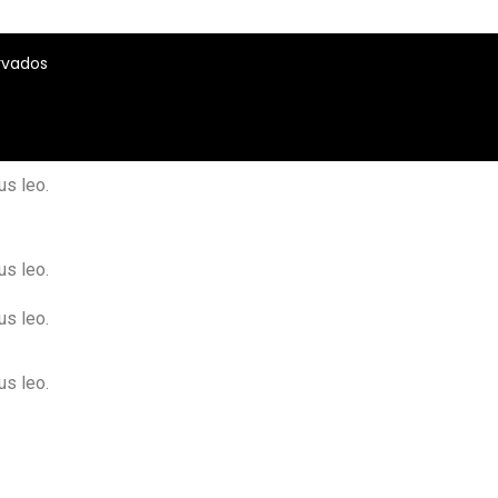
rvados
us leo.
us leo.
us leo.
us leo.