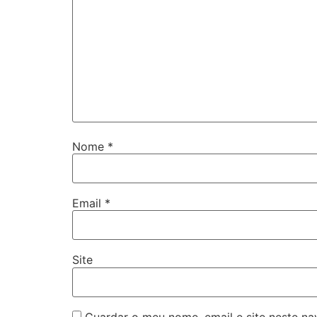
Nome
*
Email
*
Site
Guardar o meu nome, email e site neste n