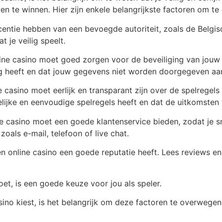
en te winnen. Hier zijn enkele belangrijkste factoren om t
icentie hebben van een bevoegde autoriteit, zoals de Belgis
t je veilig speelt.
ine casino moet goed zorgen voor de beveiliging van jouw 
ing heeft en dat jouw gegevens niet worden doorgegeven aa
ne casino moet eerlijk en transparant zijn over de spelrege
ijke en eenvoudige spelregels heeft en dat de uitkomsten va
 casino moet een goede klantenservice bieden, zodat je sne
zoals e-mail, telefoon of live chat.
een online casino een goede reputatie heeft. Lees reviews e
et, is een goede keuze voor jou als speler.
ino kiest, is het belangrijk om deze factoren te overwegen. 