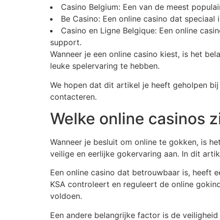
Casino Belgium: Een van de meest populaire
Be Casino: Een online casino dat speciaal
Casino en Ligne Belgique: Een online casi
support.
Wanneer je een online casino kiest, is het b
leuke spelervaring te hebben.
We hopen dat dit artikel je heeft geholpen bij
contacteren.
Welke online casinos z
Wanneer je besluit om online te gokken, is he
veilige en eerlijke gokervaring aan. In dit ar
Een online casino dat betrouwbaar is, heeft ee
KSA controleert en reguleert de online gokind
voldoen.
Een andere belangrijke factor is de veilighei