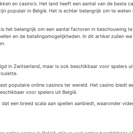
okken en casino’s. Het land heeft een aantal van de beste c
jn populair in België. Het is echter belangrijk om te weten
s het belangrijk om een aantal factoren in beschouwing te n
llen en de betalingsmogelijkheden. In dit artikel zullen we
en.
tigd in Zwitserland, maar is ook beschikbaar voor spelers ui
oulette.
est populaire online casinos ter wereld. Het casino biedt e
eschikbaar voor spelers uit België.
o dat een breed scala aan spellen aanbiedt, waaronder video