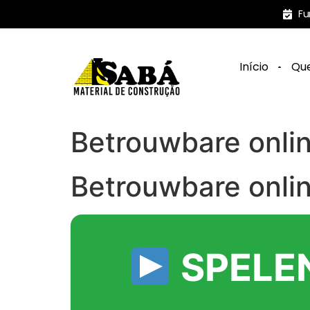
Fu
Início
Qu
Betrouwbare onlin
Betrouwbare onlin
SPELE