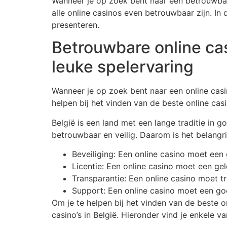
Wanneer je op zoek bent naar een betrouwbare 
alle online casinos even betrouwbaar zijn. In 
presenteren.
Betrouwbare online cas
leuke spelervaring
Wanneer je op zoek bent naar een online casino
helpen bij het vinden van de beste online casin
België is een land met een lange traditie in gok
betrouwbaar en veilig. Daarom is het belangri
Beveiliging: Een online casino moet een
Licentie: Een online casino moet een gel
Transparantie: Een online casino moet tr
Support: Een online casino moet een g
Om je te helpen bij het vinden van de beste o
casino’s in België. Hieronder vind je enkele va