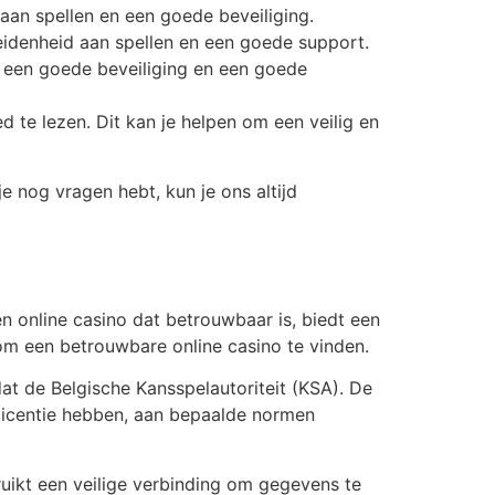
aan spellen en een goede beveiliging.
heidenheid aan spellen en een goede support.
t een goede beveiliging en een goede
 te lezen. Dit kan je helpen om een veilig en
je nog vragen hebt, kun je ons altijd
en online casino dat betrouwbaar is, biedt een
n om een betrouwbare online casino te vinden.
dat de Belgische Kansspelautoriteit (KSA). De
n licentie hebben, aan bepaalde normen
ruikt een veilige verbinding om gegevens te