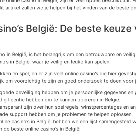
online casino in België, zijn er veel opties beschikbaar. H
dit artikel zullen we je helpen bij het vinden van de beste o
ino’s België: De beste keuze 
 in België, is het belangrijk om een betrouwbare en veilige
o’s in België, waar je veilig en leuke kan spelen.
ken en spel, en er zijn veel online casino’s die hier gevestig
jk om voorzichtig te zijn en goed onderzoek te doen voor j
 goede beveiliging hebben om je persoonlijke gegevens en g
dig licentie hebben om te kunnen opereren in België.
ansparant zijn over hun spelregels, winstpercentages en an
oede support hebben om je problemen te helpen oplossen.
nline casino’s in België, hebben we een lijst samengesteld 
n de beste online casino’s in België: