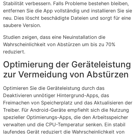
Stabilität verbessern. Falls Probleme bestehen bleiben,
entfernen Sie die App vollständig und installieren Sie sie
neu. Dies löscht beschädigte Dateien und sorgt für eine
saubere Version.
Studien zeigen, dass eine Neuinstallation die
Wahrscheinlichkeit von Abstürzen um bis zu 70%
reduziert.
Optimierung der Geräteleistung
zur Vermeidung von Abstürzen
Optimieren Sie die Geräteleistung durch das
Deaktivieren unnötiger Hintergrund-Apps, das
Freimachen von Speicherplatz und das Aktualisieren der
Treiber. Für Android-Geräte empfiehlt sich die Nutzung
spezieller Optimierungs-Apps, die den Arbeitsspeicher
verwalten und die CPU-Temperatur senken. Ein stabil
laufendes Gerät reduziert die Wahrscheinlichkeit von