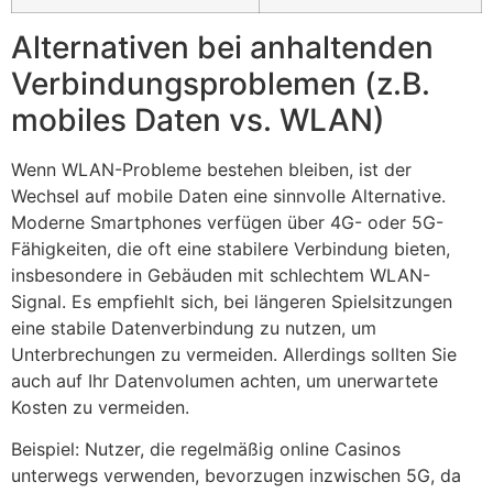
Alternativen bei anhaltenden
Verbindungsproblemen (z.B.
mobiles Daten vs. WLAN)
Wenn WLAN-Probleme bestehen bleiben, ist der
Wechsel auf mobile Daten eine sinnvolle Alternative.
Moderne Smartphones verfügen über 4G- oder 5G-
Fähigkeiten, die oft eine stabilere Verbindung bieten,
insbesondere in Gebäuden mit schlechtem WLAN-
Signal. Es empfiehlt sich, bei längeren Spielsitzungen
eine stabile Datenverbindung zu nutzen, um
Unterbrechungen zu vermeiden. Allerdings sollten Sie
auch auf Ihr Datenvolumen achten, um unerwartete
Kosten zu vermeiden.
Beispiel: Nutzer, die regelmäßig online Casinos
unterwegs verwenden, bevorzugen inzwischen 5G, da