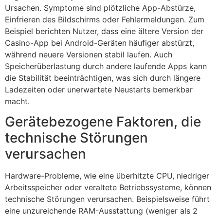
Ursachen. Symptome sind plötzliche App-Abstürze,
Einfrieren des Bildschirms oder Fehlermeldungen. Zum
Beispiel berichten Nutzer, dass eine ältere Version der
Casino-App bei Android-Geräten häufiger abstürzt,
während neuere Versionen stabil laufen. Auch
Speicherüberlastung durch andere laufende Apps kann
die Stabilität beeinträchtigen, was sich durch längere
Ladezeiten oder unerwartete Neustarts bemerkbar
macht.
Gerätebezogene Faktoren, die
technische Störungen
verursachen
Hardware-Probleme, wie eine überhitzte CPU, niedriger
Arbeitsspeicher oder veraltete Betriebssysteme, können
technische Störungen verursachen. Beispielsweise führt
eine unzureichende RAM-Ausstattung (weniger als 2