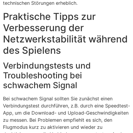
technischen Störungen erheblich.
Praktische Tipps zur
Verbesserung der
Netzwerkstabilität während
des Spielens
Verbindungstests und
Troubleshooting bei
schwachem Signal
Bei schwachem Signal sollten Sie zunächst einen
Verbindungstest durchführen, z.B. durch eine Speedtest-
App, um die Download- und Upload-Geschwindigkeiten
zu messen. Bei Problemen empfiehlt es sich, den
Flugmodus kurz zu aktivieren und wieder zu