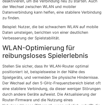
deaktivieren, um die Verbindung neu zu starten. Auch
der Wechsel zwischen WLAN und mobiler
Datenverbindung kann helfen, eine stabilere Verbindung
zu finden.
Beispiel: Nutzer, die bei schwachem WLAN auf mobile
Daten umsteigen, berichten von einer deutlichen
Verbesserung der Spielstabilität.
WLAN-Optimierung für
reibungsloses Spielerlebnis
Stellen Sie sicher, dass Ihr WLAN-Router optimal
positioniert ist, beispielsweise in der Nähe des
Spielgeräts, und vermeiden Sie physische Hindernisse.
Der Wechsel auf den 5-GHz-Frequenzbereich bietet oft
eine stabilere Verbindung, da dieser weniger Störungen
durch andere Geräte aufweist. Die Aktualisierung der
Router-Firmware und die Nutzung eines