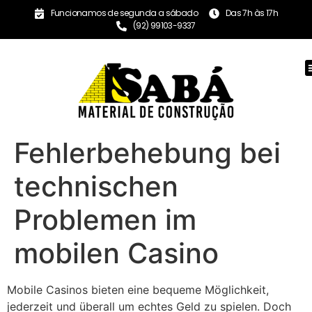
Funcionamos de segunda a sábado
Das 7h às 17h
(92) 99103-9337
Fehlerbehebung bei
technischen
Problemen im
mobilen Casino
Mobile Casinos bieten eine bequeme Möglichkeit,
jederzeit und überall um echtes Geld zu spielen. Doch