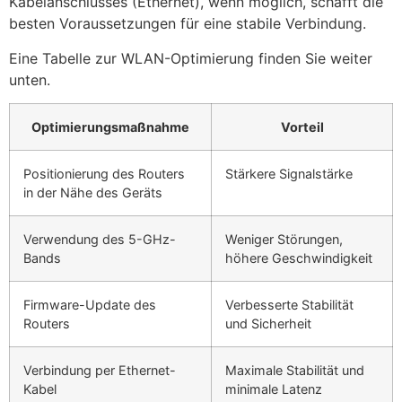
Kabelanschlusses (Ethernet), wenn möglich, schafft die
besten Voraussetzungen für eine stabile Verbindung.
Eine Tabelle zur WLAN-Optimierung finden Sie weiter
unten.
Optimierungsmaßnahme
Vorteil
Positionierung des Routers
Stärkere Signalstärke
in der Nähe des Geräts
Verwendung des 5-GHz-
Weniger Störungen,
Bands
höhere Geschwindigkeit
Firmware-Update des
Verbesserte Stabilität
Routers
und Sicherheit
Verbindung per Ethernet-
Maximale Stabilität und
Kabel
minimale Latenz