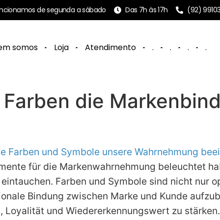
ncionamos de segunda a sábado
Das 7h às 17h
(92) 9910
em somos
Loja
Atendimento
.
.
.
.
 Farben die Markenbind
ie Farben und Symbole unsere Wahrnehmung beeinf
mente für die Markenwahrnehmung beleuchtet habe
eintauchen. Farben und Symbole sind nicht nur o
ionale Bindung zwischen Marke und Kunde aufzub
 Loyalität und Wiedererkennungswert zu stärken. 