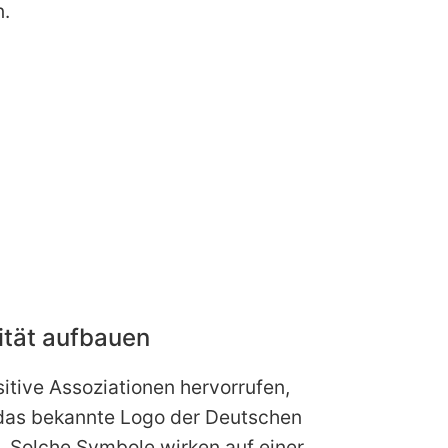
n.
ität aufbauen
itive Assoziationen hervorrufen,
st das bekannte Logo der Deutschen
lt. Solche Symbole wirken auf einer