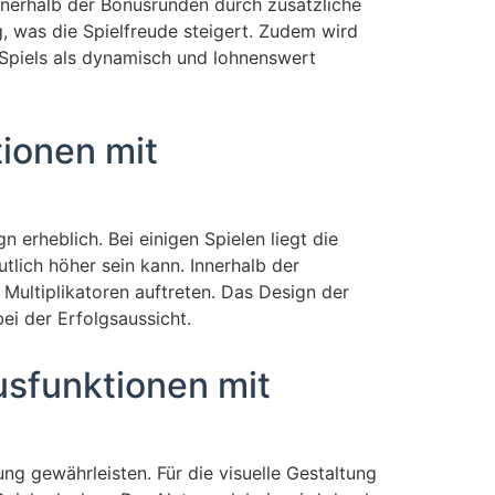
innerhalb der Bonusrunden durch zusätzliche
, was die Spielfreude steigert. Zudem wird
 Spiels als dynamisch und lohnenswert
tionen mit
 erheblich. Bei einigen Spielen liegt die
tlich höher sein kann. Innerhalb der
ultiplikatoren auftreten. Das Design der
ei der Erfolgsaussicht.
sfunktionen mit
ng gewährleisten. Für die visuelle Gestaltung