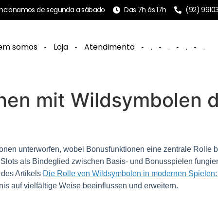
ncionamos de segunda a sábado
Das 7h às 17h
(92) 9910
em somos
Loja
Atendimento
.
.
.
.
nen mit Wildsymbolen d
onen unterworfen, wobei Bonusfunktionen eine zentrale Rolle bei
Slots als Bindeglied zwischen Basis- und Bonusspielen fungie
des Artikels
Die Rolle von Wildsymbolen in modernen Spielen: F
s auf vielfältige Weise beeinflussen und erweitern.