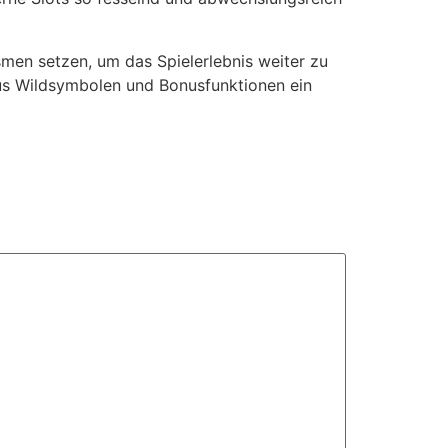
men setzen, um das Spielerlebnis weiter zu
aus Wildsymbolen und Bonusfunktionen ein