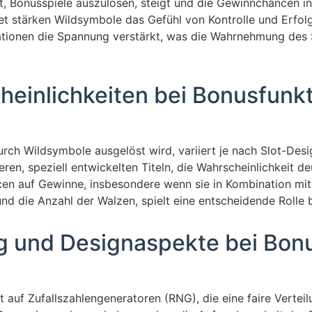
it, Bonusspiele auszulösen, steigt und die Gewinnchancen 
t stärken Wildsymbole das Gefühl von Kontrolle und Erfolg
mationen die Spannung verstärkt, was die Wahrnehmung des
heinlichkeiten bei Bonusfunk
rch Wildsymbole ausgelöst wird, variiert je nach Slot-Design
en, speziell entwickelten Titeln, die Wahrscheinlichkeit deu
 auf Gewinne, insbesondere wenn sie in Kombination mit M
und die Anzahl der Walzen, spielt eine entscheidende Rolle b
 und Designaspekte bei Bonu
auf Zufallszahlengeneratoren (RNG), die eine faire Verteilu