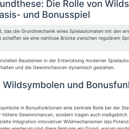
undthese: Die Rolle von Wild
asis- und Bonusspiel
t, das die Grundmechanik eines Spielautomaten mit den erw
gkeit schaffen sie eine nahtlose Brücke zwischen regulärem 
ziellen Bausteinen in der Entwicklung moderner Spielauto
erhalten und die Gewinnchancen dynamisch gestalten.
on Wildsymbolen und Bonusfunk
ymbole in Bonusfunktionen eine zentrale Rolle bei der Steig
 nur höhere Gewinnchancen, sondern tragen auch maßgeblic
ezielte Integration innovativer Wildmechanismen das Potenz
ieler wiederum sind diese Features ein Grund, warum mode