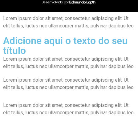
Desenvolvido por
Lorem ipsum dolor sit amet, consectetur adipiscing elit. Ut
elit tellus, luctus nec ullamcorper mattis, pulvinar dapibus leo.
Adicione aqui o texto do seu
título
Lorem ipsum dolor sit amet, consectetur adipiscing elit. Ut
elit tellus, luctus nec ullamcorper mattis, pulvinar dapibus leo.
Lorem ipsum dolor sit amet, consectetur adipiscing elit. Ut
elit tellus, luctus nec ullamcorper mattis, pulvinar dapibus leo.
Lorem ipsum dolor sit amet, consectetur adipiscing elit. Ut
elit tellus, luctus nec ullamcorper mattis, pulvinar dapibus leo.