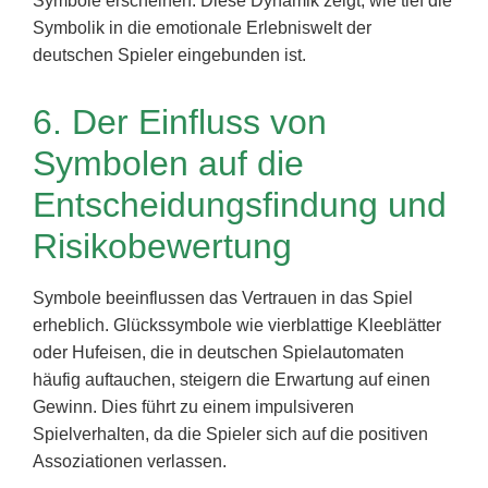
Symbole erscheinen. Diese Dynamik zeigt, wie tief die
Symbolik in die emotionale Erlebniswelt der
deutschen Spieler eingebunden ist.
6. Der Einfluss von
Symbolen auf die
Entscheidungsfindung und
Risikobewertung
Symbole beeinflussen das Vertrauen in das Spiel
erheblich. Glückssymbole wie vierblattige Kleeblätter
oder Hufeisen, die in deutschen Spielautomaten
häufig auftauchen, steigern die Erwartung auf einen
Gewinn. Dies führt zu einem impulsiveren
Spielverhalten, da die Spieler sich auf die positiven
Assoziationen verlassen.