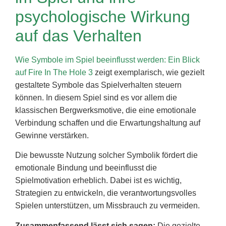
psychologische Wirkung
auf das Verhalten
Wie Symbole im Spiel beeinflusst werden: Ein Blick
auf Fire In The Hole 3
zeigt exemplarisch, wie gezielt
gestaltete Symbole das Spielverhalten steuern
können. In diesem Spiel sind es vor allem die
klassischen Bergwerksmotive, die eine emotionale
Verbindung schaffen und die Erwartungshaltung auf
Gewinne verstärken.
Die bewusste Nutzung solcher Symbolik fördert die
emotionale Bindung und beeinflusst die
Spielmotivation erheblich. Dabei ist es wichtig,
Strategien zu entwickeln, die verantwortungsvolles
Spielen unterstützen, um Missbrauch zu vermeiden.
Zusammenfassend lässt sich sagen:
Die gezielte