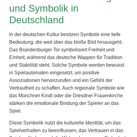
und Symbolik in
Deutschland
In der deutschen Kultur besitzen Symbole eine tiefe
Bedeutung, die weit über das bloße Bild hinausgeht.
Das Brandenburger Tor symbolisiert Freiheit und
Einheit, während das deutsche Wappen für Tradition
und Stabilität steht. Solche Symbole werden bewusst
in Spielautomaten eingesetzt, um positive
Assoziationen hervorzurufen und ein Gefühl der
Vertrautheit zu schaffen. Auch regionale Symbole wie
das Münchner Kindl oder die Dresdner Frauenkirche
stärken die emotionale Bindung der Spieler an das
Spiel.
Diese Symbolik nutzt die kulturelle Identität, um das
Spielverhalten zu beeinflussen, das Vertrauen in das