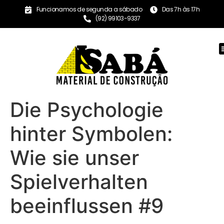
Funcionamos de segunda a sábado
Das 7h às 17h
(92) 99103-9337
Die Psychologie
hinter Symbolen:
Wie sie unser
Spielverhalten
beeinflussen #9