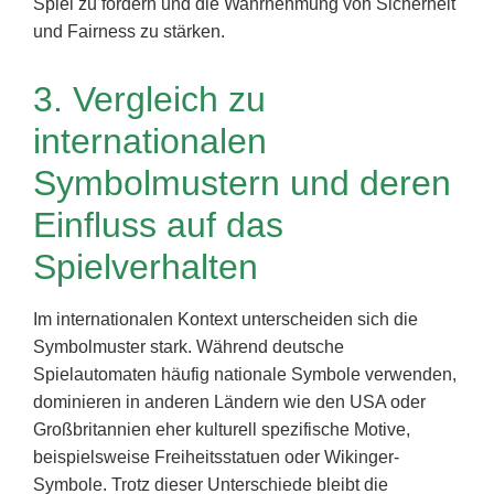
Spiel zu fördern und die Wahrnehmung von Sicherheit
und Fairness zu stärken.
3. Vergleich zu
internationalen
Symbolmustern und deren
Einfluss auf das
Spielverhalten
Im internationalen Kontext unterscheiden sich die
Symbolmuster stark. Während deutsche
Spielautomaten häufig nationale Symbole verwenden,
dominieren in anderen Ländern wie den USA oder
Großbritannien eher kulturell spezifische Motive,
beispielsweise Freiheitsstatuen oder Wikinger-
Symbole. Trotz dieser Unterschiede bleibt die