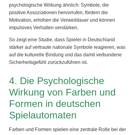
psychologische Wirkung ähnlich: Symbole, die
positive Assoziationen hervorrufen, fördern die
Motivation, erhöhen die Verweildauer und können
impulsives Verhalten verstärken.
So zeigt eine Studie, dass Spieler in Deutschland
stärker auf vertraute nationale Symbole reagieren, was
auf die kulturelle Bindung und das damit verbundene
Sicherheitsgefühl zurückzuführen ist.
4. Die Psychologische
Wirkung von Farben und
Formen in deutschen
Spielautomaten
Farben und Formen spielen eine zentrale Rolle bei der