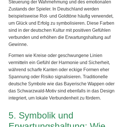
Steuerung der Wahrnehmung und des emotionalen
Zustands der Spieler. In Deutschland werden
beispielsweise Rot- und Goldtöne häufig verwendet,
um Glück und Erfolg zu symbolisieren. Diese Farben
sind in der deutschen Kultur mit positiven Gefühlen
verbunden und erhöhen die Erwartungshaltung auf
Gewinne.
Formen wie Kreise oder geschwungene Linien
vermitteln ein Gefühl der Harmonie und Sicherheit,
während scharfe Kanten oder eckige Formen eher
Spannung oder Risiko signalisieren. Traditionelle
deutsche Symbole wie das Bayerische Wappen oder
das Schwarzwald-Motiv sind ebenfalls in das Design
integriert, um lokale Verbundenheit zu fördern.
5. Symbolik und
Erwartungshaltung: Wie