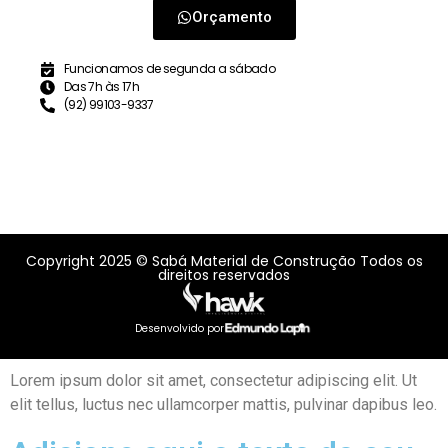
Orçamento
Funcionamos de segunda a sábado
Das 7h às 17h
(92) 99103-9337
Copyright 2025 © Sabá Material de Construção Todos os
direitos reservados
Desenvolvido por
Lorem ipsum dolor sit amet, consectetur adipiscing elit. Ut
elit tellus, luctus nec ullamcorper mattis, pulvinar dapibus leo.