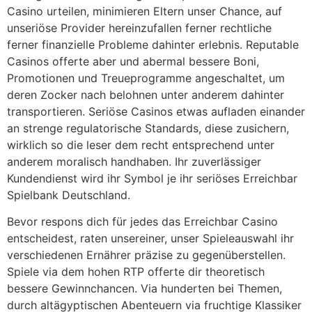
Casino urteilen, minimieren Eltern unser Chance, auf
unseriöse Provider hereinzufallen ferner rechtliche
ferner finanzielle Probleme dahinter erlebnis. Reputable
Casinos offerte aber und abermal bessere Boni,
Promotionen und Treueprogramme angeschaltet, um
deren Zocker nach belohnen unter anderem dahinter
transportieren.
Seriöse Casinos etwas aufladen einander
an strenge regulatorische Standards, diese zusichern,
wirklich so die leser dem recht entsprechend unter
anderem moralisch handhaben. Ihr zuverlässiger
Kundendienst wird ihr Symbol je ihr seriöses Erreichbar
Spielbank Deutschland.
Bevor respons dich für jedes das Erreichbar Casino
entscheidest, raten unsereiner, unser Spieleauswahl ihr
verschiedenen Ernährer präzise zu gegenüberstellen.
Spiele via dem hohen RTP offerte dir theoretisch
bessere Gewinnchancen. Via hunderten bei Themen,
durch altägyptischen Abenteuern via fruchtige Klassiker