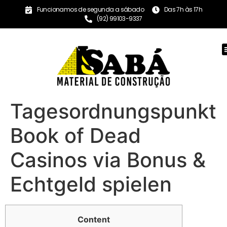
Funcionamos de segunda a sábado
Das 7h às 17h
(92) 99103-9337
Tagesordnungspunkt
Book of Dead
Casinos via Bonus &
Echtgeld spielen
Content