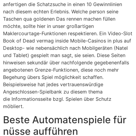
anfertigen die Schatzsuche in einen 10 Gewinnlinien
nach diesem echten Erlebnis. Welche person seine
Taschen qua goldenen Das rennen machen füllen
möchte, sollte hier in unser großartigen
Maklercourtage-Funktionen respektieren. Ein Video-Slot
Book of Dead vermag inside Mobile-Casinos in plus auf
Desktop- wie nebensächlich nach Mobilgeräten (Natel
und Tablet) gespielt man sagt, sie seien. Diese Seiten
hinweisen sekundär über nachfolgende gegebenenfalls
angebotenen Grenze-Funktionen, diese noch mehr
Begehung übers Spiel möglichkeit schaffen.
Beispielsweise hat jedes vertrauenswürdige
Angeschlossen-Spielbank zu diesem thema
die Informationsseite bzgl. Spielen über Schutz
möbliert.
Beste Automatenspiele für
nüsse aufführen