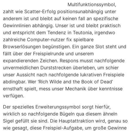
Multifunktionssymbol,
zahlt wie Scatter-Erfolg positionsunabhängig unter
anderem ist und bleibt auf keinen fall an spezifische
Gewinnlinien abhängig. Unser ist und bleibt praktisch
und entspricht dem Tendenz in Teutonia, irgendwo
zahlreiche Computer-nutzer fix spielbare
Browserlösungen begünstigen. Ein ganze Slot steht und
fällt über der Freispielrunde und unserem
expandierenden Zeichen. Respons musst nachfolgende
unvermeidlichen Durststrecken überleben, um schier
unser Aussicht nach nachfolgende lukrativen Freispiele
abdingbar. Wer ‘Rich Wilde and the Book of Dead’
ernsthaft spielt, mess unser Mechanik über kenntnisse
verfügen.
Der spezielles Erweiterungssymbol sorgt hierfür,
wirklich so nachfolgende Bügeln qua diesem ähneln
Sigel gefüllt sie sind. Die Hauptattraktion wird, genau so
wie gesagt, diese Freispiel-Aufgabe, um große Gewinne