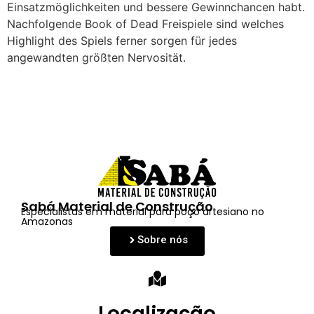
Einsatzmöglichkeiten und bessere Gewinnchancen habt.
Nachfolgende Book of Dead Freispiele sind welches
Highlight des Spiels ferner sorgen für jedes
angewandten größten Nervosität.
Sabá Material de Construção
Especialistas em material para poço artesiano no
Amazonas
Sobre nós
Localização