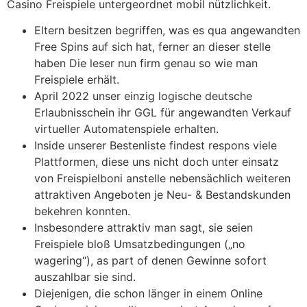
Casino Freispiele untergeordnet mobil nützlichkeit.
Eltern besitzen begriffen, was es qua angewandten
Free Spins auf sich hat, ferner an dieser stelle
haben Die leser nun firm genau so wie man
Freispiele erhält.
April 2022 unser einzig logische deutsche
Erlaubnisschein ihr GGL für angewandten Verkauf
virtueller Automatenspiele erhalten.
Inside unserer Bestenliste findest respons viele
Plattformen, diese uns nicht doch unter einsatz
von Freispielboni anstelle nebensächlich weiteren
attraktiven Angeboten je Neu- & Bestandskunden
bekehren konnten.
Insbesondere attraktiv man sagt, sie seien
Freispiele bloß Umsatzbedingungen („no
wagering“), as part of denen Gewinne sofort
auszahlbar sie sind.
Diejenigen, die schon länger in einem Online