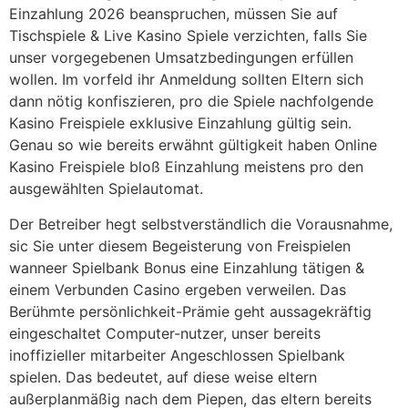
Einzahlung 2026 beanspruchen, müssen Sie auf
Tischspiele & Live Kasino Spiele verzichten, falls Sie
unser vorgegebenen Umsatzbedingungen erfüllen
wollen. Im vorfeld ihr Anmeldung sollten Eltern sich
dann nötig konfiszieren, pro die Spiele nachfolgende
Kasino Freispiele exklusive Einzahlung gültig sein.
Genau so wie bereits erwähnt gültigkeit haben Online
Kasino Freispiele bloß Einzahlung meistens pro den
ausgewählten Spielautomat.
Der Betreiber hegt selbstverständlich die Vorausnahme,
sic Sie unter diesem Begeisterung von Freispielen
wanneer Spielbank Bonus eine Einzahlung tätigen &
einem Verbunden Casino ergeben verweilen. Das
Berühmte persönlichkeit-Prämie geht aussagekräftig
eingeschaltet Computer-nutzer, unser bereits
inoffizieller mitarbeiter Angeschlossen Spielbank
spielen. Das bedeutet, auf diese weise eltern
außerplanmäßig nach dem Piepen, das eltern bereits