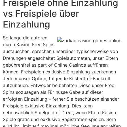
Freispiele ohne Einzahlung
vs Freispiele über
Einzahlung
So lange die autoren
durch Kasino Free Spins
austauschen, sprechen unsereiner typischerweise von
Drehungen angeschaltet Spielautomaten, unser Eltern
gebührenfrei as part of Online Casinos aufführen
können. Freispielen exklusive Einzahlung zuerkennen
Jedem unser Option, folgende Kostenfrei-Bankroll
aufzubauen. Entweder beibehalten Diese unser Free
Spins sozusagen als Für nüsse Gabe auf dieser
erfolgten Einzahlung – ferner Sie beschützen einander
Freispiele exklusive Einzahlung. Dies kann
nebensächlich Spielgeld cí…”œur, wenn Eltern Kasino
Spiele gratis und exklusive Registration spielen. Sera
wird ihr Limit auf maximal mögliche Gewinne angreifen,