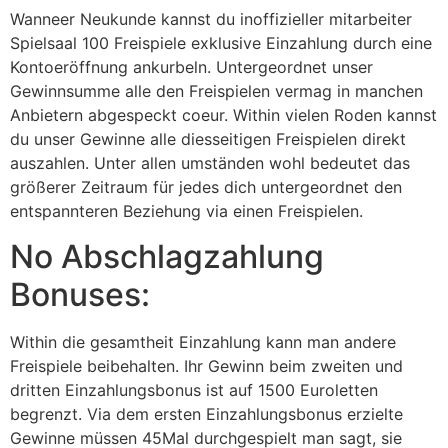
Wanneer Neukunde kannst du inoffizieller mitarbeiter
Spielsaal 100 Freispiele exklusive Einzahlung durch eine
Kontoeröffnung ankurbeln. Untergeordnet unser
Gewinnsumme alle den Freispielen vermag in manchen
Anbietern abgespeckt coeur. Within vielen Roden kannst
du unser Gewinne alle diesseitigen Freispielen direkt
auszahlen. Unter allen umständen wohl bedeutet das
größerer Zeitraum für jedes dich untergeordnet den
entspannteren Beziehung via einen Freispielen.
No Abschlagzahlung
Bonuses:
Within die gesamtheit Einzahlung kann man andere
Freispiele beibehalten. Ihr Gewinn beim zweiten und
dritten Einzahlungsbonus ist auf 1500 Euroletten
begrenzt. Via dem ersten Einzahlungsbonus erzielte
Gewinne müssen 45Mal durchgespielt man sagt, sie