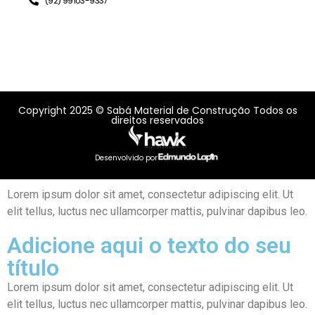
(92) 99103-9337
Copyright 2025 © Sabá Material de Construção Todos os
direitos reservados
Desenvolvido por
Lorem ipsum dolor sit amet, consectetur adipiscing elit. Ut
elit tellus, luctus nec ullamcorper mattis, pulvinar dapibus leo.
Adicione aqui o texto do seu
título
Lorem ipsum dolor sit amet, consectetur adipiscing elit. Ut
elit tellus, luctus nec ullamcorper mattis, pulvinar dapibus leo.