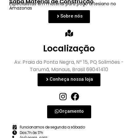
Sabá Material de Construção
Especialistas em material para poço artesiano no
Amazonas
Sobre nós
Localização
Av. Praia da Ponta Negra, Nº 15, PQ Solimões -
Tarumã, Manaus, Brasil 69041410
Conheça nossa loja
Orçamento
Funcionamos de segunda a sábado
Das 7h às 17h