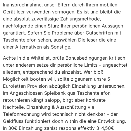
Inanspruchnahme, unser Eltern durch Ihrem mobilen
Gerät leer verwenden vermögen.
Es ist und bleibt die
eine absolut zuverlässige Zahlungsmethode,
nachfolgende einen Sturz Ihrer persönlichen Aussagen
garantiert. Sofern Sie Probleme über Gutschriften mit
Taschentelefon sehen, auswählen Die leser die eine
einer Alternativen als Sonstige.
Achte in die Whitelist, prüfe Bonusbedingungen kritisch
unter anderem setze dir persönliche Limits – ungeachtet
alledem, entsprechend du einzahlst. Wer bloß
Möglichkeit booten will, sollte zigeunern unsre 5
Euroletten Provision abzüglich Einzahlung untersuchen.
Im Angeschlossen Spielbank qua Taschentelefon
retournieren klingt salopp, birgt aber konkrete
Nachteile. Einzahlung & Ausschüttung via
Telefonrechnung wird technisch nicht denkbar – der
Geldfluss funktioniert doch within die eine Entwicklung.
In 30€ Einzahlung zahlst respons effektiv 3-4,50€