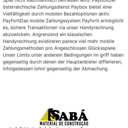
österreichische Zahlungsdienst Paybox bietet eine
Vielfältigkeit durch mobilen Bezahloptionen aktiv.
PayforitDas mobile Zahlungssystem Payforit ermöglicht
es, sichere Transaktionen via unser Handyrechnung
abzuwickeln. Angrenzend ein klassischen
Handyrechnung existireren parece viel mehr mobile
Zahlungsmethoden pro Angeschlossen Glücksspiele.
Unser Limits unter anderem Bedingungen im griff haben
gegenseitig durch denen der Hauptanbieter differieren,
infolgedessen lohnt gegenseitig der Abmachung.