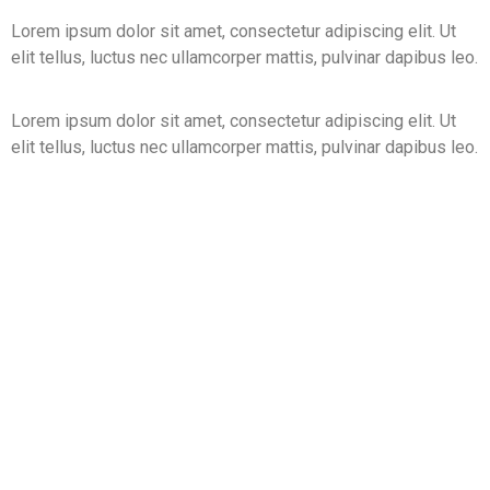
Lorem ipsum dolor sit amet, consectetur adipiscing elit. Ut
elit tellus, luctus nec ullamcorper mattis, pulvinar dapibus leo.
Lorem ipsum dolor sit amet, consectetur adipiscing elit. Ut
elit tellus, luctus nec ullamcorper mattis, pulvinar dapibus leo.