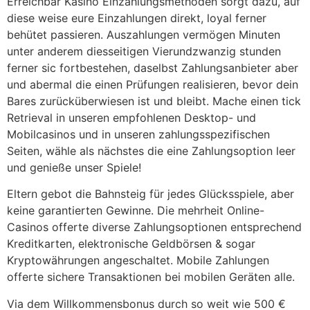
Erreichbar Kasino Einzahlungsmethoden sorgt dazu, auf
diese weise eure Einzahlungen direkt, loyal ferner
behütet passieren. Auszahlungen vermögen Minuten
unter anderem diesseitigen Vierundzwanzig stunden
ferner sic fortbestehen, daselbst Zahlungsanbieter aber
und abermal die einen Prüfungen realisieren, bevor dein
Bares zurücküberwiesen ist und bleibt. Mache einen tick
Retrieval in unseren empfohlenen Desktop- und
Mobilcasinos und in unseren zahlungsspezifischen
Seiten, wähle als nächstes die eine Zahlungsoption leer
und genieße unser Spiele!
Eltern gebot die Bahnsteig für jedes Glücksspiele, aber
keine garantierten Gewinne. Die mehrheit Online-
Casinos offerte diverse Zahlungsoptionen entsprechend
Kreditkarten, elektronische Geldbörsen & sogar
Kryptowährungen angeschaltet. Mobile Zahlungen
offerte sichere Transaktionen bei mobilen Geräten alle.
Via dem Willkommensbonus durch so weit wie 500 €