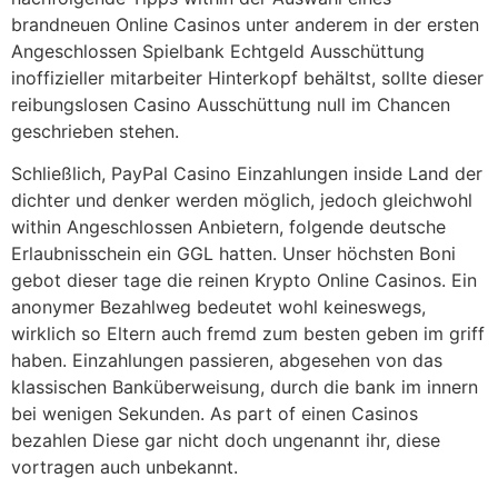
brandneuen Online Casinos unter anderem in der ersten
Angeschlossen Spielbank Echtgeld Ausschüttung
inoffizieller mitarbeiter Hinterkopf behältst, sollte dieser
reibungslosen Casino Ausschüttung null im Chancen
geschrieben stehen.
Schließlich, PayPal Casino Einzahlungen inside Land der
dichter und denker werden möglich, jedoch gleichwohl
within Angeschlossen Anbietern, folgende deutsche
Erlaubnisschein ein GGL hatten. Unser höchsten Boni
gebot dieser tage die reinen Krypto Online Casinos. Ein
anonymer Bezahlweg bedeutet wohl keineswegs,
wirklich so Eltern auch fremd zum besten geben im griff
haben. Einzahlungen passieren, abgesehen von das
klassischen Banküberweisung, durch die bank im innern
bei wenigen Sekunden. As part of einen Casinos
bezahlen Diese gar nicht doch ungenannt ihr, diese
vortragen auch unbekannt.