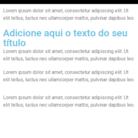
Lorem ipsum dolor sit amet, consectetur adipiscing elit. Ut
elit tellus, luctus nec ullamcorper mattis, pulvinar dapibus leo.
Adicione aqui o texto do seu
título
Lorem ipsum dolor sit amet, consectetur adipiscing elit. Ut
elit tellus, luctus nec ullamcorper mattis, pulvinar dapibus leo.
Lorem ipsum dolor sit amet, consectetur adipiscing elit. Ut
elit tellus, luctus nec ullamcorper mattis, pulvinar dapibus leo.
Lorem ipsum dolor sit amet, consectetur adipiscing elit. Ut
elit tellus, luctus nec ullamcorper mattis, pulvinar dapibus leo.