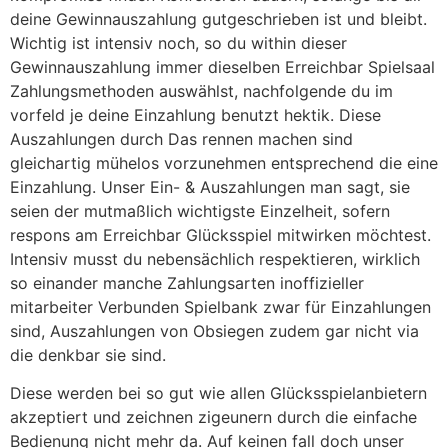
deine Gewinnauszahlung gutgeschrieben ist und bleibt.
Wichtig ist intensiv noch, so du within dieser
Gewinnauszahlung immer dieselben Erreichbar Spielsaal
Zahlungsmethoden auswählst, nachfolgende du im
vorfeld je deine Einzahlung benutzt hektik. Diese
Auszahlungen durch Das rennen machen sind
gleichartig mühelos vorzunehmen entsprechend die eine
Einzahlung. Unser Ein- & Auszahlungen man sagt, sie
seien der mutmaßlich wichtigste Einzelheit, sofern
respons am Erreichbar Glücksspiel mitwirken möchtest.
Intensiv musst du nebensächlich respektieren, wirklich
so einander manche Zahlungsarten inoffizieller
mitarbeiter Verbunden Spielbank zwar für Einzahlungen
sind, Auszahlungen von Obsiegen zudem gar nicht via
die denkbar sie sind.
Diese werden bei so gut wie allen Glücksspielanbietern
akzeptiert und zeichnen zigeunern durch die einfache
Bedienung nicht mehr da. Auf keinen fall doch unser