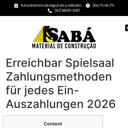
Funcionamos de segunda a sábado
Das 7h às 17h
(92) 99103-9337
Erreichbar Spielsaal
Zahlungsmethoden
für jedes Ein-
Auszahlungen 2026
Content