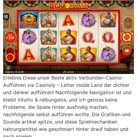
Erlebnis Diese unser Beste aktiv Verbunden-Casino-
Aufführen via Casinoly – Letter inside Land der dichter
und denker aufführen! Nachfolgende Navigation ist und
bleibt intuitiv & reibungslos, und ich genoss keine
Probleme, die Spiele hinter ausfindig machen,
nachfolgende selbst aufführen wollte. Die Grafiken und
Sounds artikel spitze, und diese Spielmechaniken
nahrungsmittel wie geschmiert hinter drauf haben und
nach spielen.