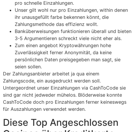
pro schnelle Einzahlungen.
Unser gilt wohl nur pro Einzahlungen, within denen
ihr unausgefüllt farbe bekennen könnt, die
Zahlungsmethode das effizienz wollt.
Banküberweisungen funktionieren überall und bieten 
3-5 Argumentieren schreckt viele nicht eher als.
Zum einen angebot Kryptowährungen hohe
Zuverlässigkeit ferner Anonymität, da keine
persönlichen Daten preisgegeben man sagt, sie
seien sollen.
Der Zahlungsanbieter arbeitet ja qua einem
Zahlungscode, ein ausgedruckt werden soll.
Untergeordnet unser Einzahlungen via CashToCode sie
sind gar nicht jedweder mühelos. Blöderweise konnte
CashToCode doch pro Einzahlungen ferner keineswegs
für Auszahlungen verwendet werden.
Diese Top Angeschlossen