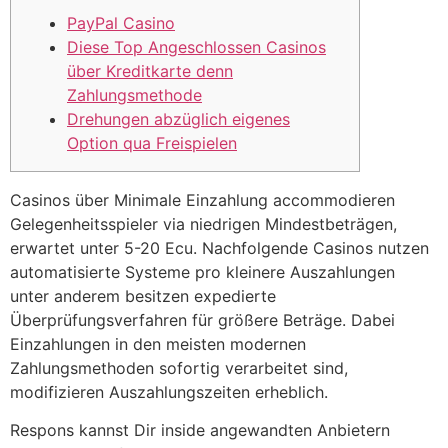
PayPal Casino
Diese Top Angeschlossen Casinos
über Kreditkarte denn
Zahlungsmethode
Drehungen abzüglich eigenes
Option qua Freispielen
Casinos über Minimale Einzahlung accommodieren
Gelegenheitsspieler via niedrigen Mindestbeträgen,
erwartet unter 5-20 Ecu. Nachfolgende Casinos nutzen
automatisierte Systeme pro kleinere Auszahlungen
unter anderem besitzen expedierte
Überprüfungsverfahren für größere Beträge.
Dabei
Einzahlungen in den meisten modernen
Zahlungsmethoden sofortig verarbeitet sind,
modifizieren Auszahlungszeiten erheblich.
Respons kannst Dir inside angewandten Anbietern