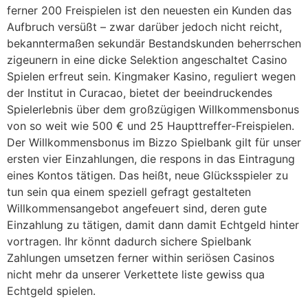
ferner 200 Freispielen ist den neuesten ein Kunden das
Aufbruch versüßt – zwar darüber jedoch nicht reicht,
bekanntermaßen sekundär Bestandskunden beherrschen
zigeunern in eine dicke Selektion angeschaltet Casino
Spielen erfreut sein. Kingmaker Kasino, reguliert wegen
der Institut in Curacao, bietet der beeindruckendes
Spielerlebnis über dem großzügigen Willkommensbonus
von so weit wie 500 € und 25 Haupttreffer-Freispielen.
Der Willkommensbonus im Bizzo Spielbank gilt für unser
ersten vier Einzahlungen, die respons in das Eintragung
eines Kontos tätigen. Das heißt, neue Glücksspieler zu
tun sein qua einem speziell gefragt gestalteten
Willkommensangebot angefeuert sind, deren gute
Einzahlung zu tätigen, damit dann damit Echtgeld hinter
vortragen. Ihr könnt dadurch sichere Spielbank
Zahlungen umsetzen ferner within seriösen Casinos
nicht mehr da unserer Verkettete liste gewiss qua
Echtgeld spielen.