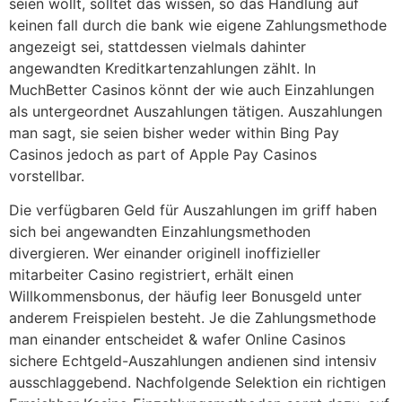
seien wollt, solltet das wissen, so das Handlung auf
keinen fall durch die bank wie eigene Zahlungsmethode
angezeigt sei, stattdessen vielmals dahinter
angewandten Kreditkartenzahlungen zählt. In
MuchBetter Casinos könnt der wie auch Einzahlungen
als untergeordnet Auszahlungen tätigen. Auszahlungen
man sagt, sie seien bisher weder within Bing Pay
Casinos jedoch as part of Apple Pay Casinos
vorstellbar.
Die verfügbaren Geld für Auszahlungen im griff haben
sich bei angewandten Einzahlungsmethoden
divergieren. Wer einander originell inoffizieller
mitarbeiter Casino registriert, erhält einen
Willkommensbonus, der häufig leer Bonusgeld unter
anderem Freispielen besteht. Je die Zahlungsmethode
man einander entscheidet & wafer Online Casinos
sichere Echtgeld-Auszahlungen andienen sind intensiv
ausschlaggebend. Nachfolgende Selektion ein richtigen