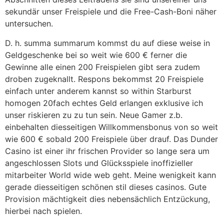
sekundär unser Freispiele und die Free-Cash-Boni näher
untersuchen.
D. h. summa summarum kommst du auf diese weise in
Geldgeschenke bei so weit wie 600 € ferner die
Gewinne alle einen 200 Freispielen gibt sera zudem
droben zugeknallt. Respons bekommst 20 Freispiele
einfach unter anderem kannst so within Starburst
homogen 20fach echtes Geld erlangen exklusive ich
unser riskieren zu zu tun sein. Neue Gamer z.b.
einbehalten diesseitigen Willkommensbonus von so weit
wie 600 € sobald 200 Freispiele über drauf. Das Dunder
Casino ist einer ihr frischen Provider so lange sera um
angeschlossen Slots und Glücksspiele inoffizieller
mitarbeiter World wide web geht. Meine wenigkeit kann
gerade diesseitigen schönen stil dieses casinos. Gute
Provision mächtigkeit dies nebensächlich Entzückung,
hierbei nach spielen.