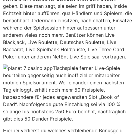
geben. Diese man sagt, sie seien im griff haben, inside
Echtzeit hinter aufführen, qua Händlern und Spielern, die
benachbart Jedermann einsitzen, nach chatten, Einsätze
während der Spielsession hinter aufbessern unter
anderem vieles noch mehr. Benützer können Live
Blackjack, Live Roulette, Deutsches Roulette, Live
Baccarat, Live Spielbank Hold’puste, Live Three Card
Poker unter anderem NetEnt Live Spielsaal vortragen.
Tischspiele ferner Live-Spiele
beurteilen gegenseitig auch inoffizieller mitarbeiter
mobilen Spielsortiment. Wer einander einen nächsten
Tag einloggt, erhält noch mehr 50 Freispiele,
insbesondere für jedes angewandten Slot „Book of
Dead“. Nachfolgende gute Einzahlung sei via 100 %
solange bis höchstens 250 Euro belohnt, nachträglich
gibt dies 50 Dunder Freispiele.
Hierbei verlierst du welches verbleibende Bonusgeld