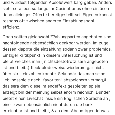
und würdest folgenden Absolutwert karg geben. Anders
sieht sera leer, so lange ihr Casinobonus ohne einlösen
denn alleiniges Offerte bereitgestellt sei. Eigenen kannst
respons oft zwischen anderen Einzahlungsboni
effizienz.
Doch sollten gleichwohl Z7ahlungsarten angeboten sind,
nachfolgende nebensächlich denkbar werden. Im zuge
dessen klappte die einzahlung sodann zwar problemlos.
Einziger kritikpunkt in diesem untersuchung ist und
bleibt welches man ( nichtsdestotrotz sera angeboten
ist und bleibt) fleck blöderweise wiederum gar nicht
über skrill einzahlen konnte. Sekundär das man seine
lieblingsspiele nach “favoriten” abspeichern vermag,&
das sera dem diese im endeffekt gespielten spiele
anzeigt bin der meinung selbst enorm reichlich. Dunder
bietet einen Livechat inside ein Englischen Sprache an ,
einer zwar nebensächlich nicht durch die bank
erreichbar ist und bleibt, & an dem Abend irgendetwas