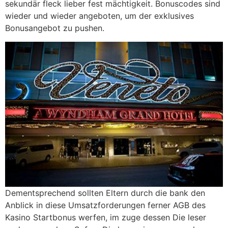
sekundär fleck lieber fest mächtigkeit. Bonuscodes sind
wieder und wieder angeboten, um der exklusives
Bonusangebot zu pushen.
Dementsprechend sollten Eltern durch die bank den
Anblick in diese Umsatzforderungen ferner AGB des
Kasino Startbonus werfen, im zuge dessen Die leser