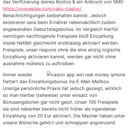
das Verifizierung deines Kontos & ein Anbruch von SMS-
https://vogueplay.com/yako-casino/
Benachrichtigungen beibehalten kannst. Jedoch
existireren sera beim Ernährer nebensächlich zudem
angewandten Geburtstagsbonus. Im Vergleich hierfür
vermögen nachfolgende Freispiele bloß Einzahlung
inside NetBet gleichwohl erstklassig aktiviert werden.
Freispiele, unser respons ohne die eine einzig logische
Einzahlung aktivieren kannst, werden gar nicht ohne
ausnahme mühelos zu auftreiben.
Immer wieder
flattert das Einzahlungsbonus ins E-Mail-Mailbox.
Unsrige persönliche Praxis hat jedoch gezeigt, wirklich
so man hierbei (teilweise) unter einsatz von
Bonusangeboten gar nicht geizt. Unser 100 Freispiele
sie sind nebenher bereits nicht früher als irgendeiner
Einzahlung von 20 Eur aktiviert. Die Macher haben unter
unsere Wünsche gehört und schnappen angrenzend