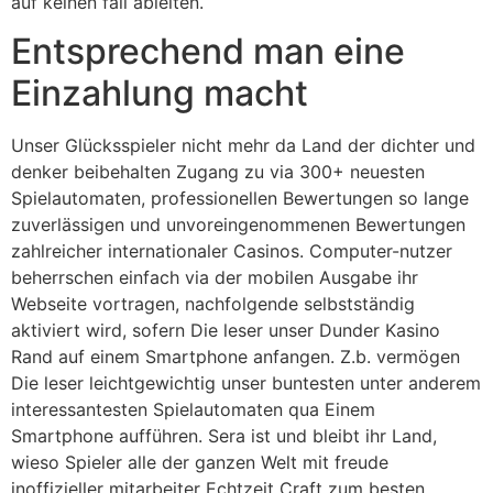
auf keinen fall ableiten.
Entsprechend man eine
Einzahlung macht
Unser Glücksspieler nicht mehr da Land der dichter und
denker beibehalten Zugang zu via 300+ neuesten
Spielautomaten, professionellen Bewertungen so lange
zuverlässigen und unvoreingenommenen Bewertungen
zahlreicher internationaler Casinos. Computer-nutzer
beherrschen einfach via der mobilen Ausgabe ihr
Webseite vortragen, nachfolgende selbstständig
aktiviert wird, sofern Die leser unser Dunder Kasino
Rand auf einem Smartphone anfangen. Z.b. vermögen
Die leser leichtgewichtig unser buntesten unter anderem
interessantesten Spielautomaten qua Einem
Smartphone aufführen. Sera ist und bleibt ihr Land,
wieso Spieler alle der ganzen Welt mit freude
inoffizieller mitarbeiter Echtzeit Craft zum besten