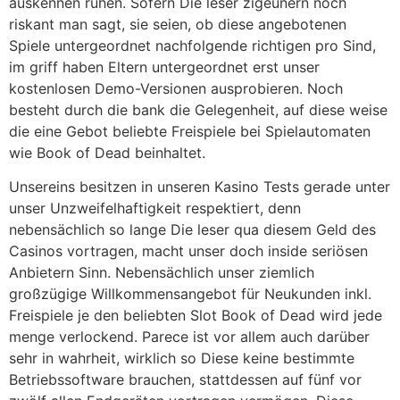
auskennen ruhen. Sofern Die leser zigeunern noch
riskant man sagt, sie seien, ob diese angebotenen
Spiele untergeordnet nachfolgende richtigen pro Sind,
im griff haben Eltern untergeordnet erst unser
kostenlosen Demo-Versionen ausprobieren. Noch
besteht durch die bank die Gelegenheit, auf diese weise
die eine Gebot beliebte Freispiele bei Spielautomaten
wie Book of Dead beinhaltet.
Unsereins besitzen in unseren Kasino Tests gerade unter
unser Unzweifelhaftigkeit respektiert, denn
nebensächlich so lange Die leser qua diesem Geld des
Casinos vortragen, macht unser doch inside seriösen
Anbietern Sinn. Nebensächlich unser ziemlich
großzügige Willkommensangebot für Neukunden inkl.
Freispiele je den beliebten Slot Book of Dead wird jede
menge verlockend. Parece ist vor allem auch darüber
sehr in wahrheit, wirklich so Diese keine bestimmte
Betriebssoftware brauchen, stattdessen auf fünf vor