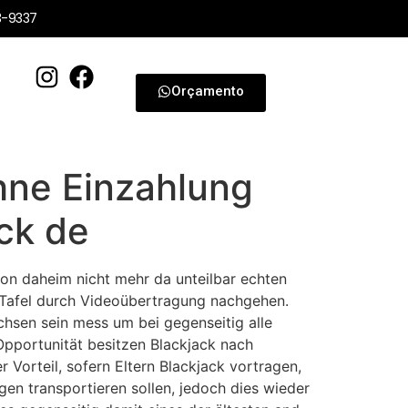
3-9337
Orçamento
hne Einzahlung
ck de
von daheim nicht mehr da unteilbar echten
 Tafel durch Videoübertragung nachgehen.
hsen sein mess um bei gegenseitig alle
 Opportunität besitzen Blackjack nach
r Vorteil, sofern Eltern Blackjack vortragen,
gen transportieren sollen, jedoch dies wieder