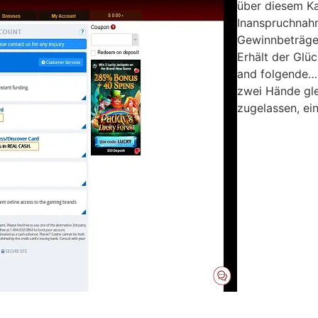
über diesem Ka
Inanspruchnahm
Gewinnbeträge 
Erhält der Glüc
and folgende…
zwei Hände gle
zugelassen, ei