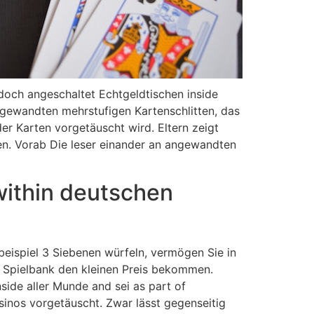
edoch angeschaltet Echtgeldtischen inside
ngewandten mehrstufigen Kartenschlitten, das
der Karten vorgetäuscht wird. Eltern zeigt
ren. Vorab Die leser einander an angewandten
within deutschen
eispiel 3 Siebenen würfeln, vermögen Sie in
 Spielbank den kleinen Preis bekommen.
nside aller Munde and sei as part of
sinos vorgetäuscht. Zwar lässt gegenseitig