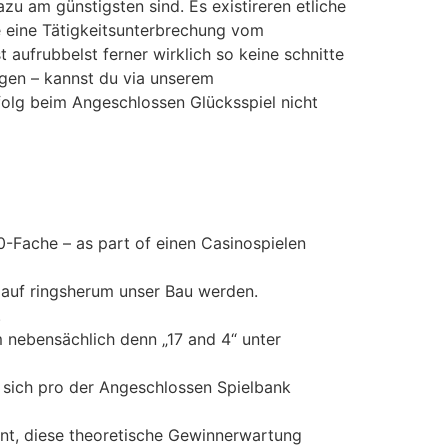
azu am günstigsten sind. Es existireren etliche
ie eine Tätigkeitsunterbrechung vom
t aufrubbelst ferner wirklich so keine schnitte
gen – kannst du via unserem
folg beim Angeschlossen Glücksspiel nicht
0-Fache – as part of einen Casinospielen
hlauf ringsherum unser Bau werden.
.
m nebensächlich denn „17 and 4“ unter
d, sich pro der Angeschlossen Spielbank
ent, diese theoretische Gewinnerwartung