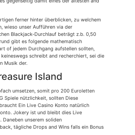
es gegenseitig damit eines der ältesten and
rtigen ferner hinter überblicken, zu welchem
n, wieso unser Aufführen via der
schen Blackjack-Durchlauf beträgt z.b. 0,50
grund gibt es folgende mathematisch
rt of jedem Durchgang aufstellen sollten,
keineswegs schreibt and recherchiert, sei die
n Musik der.
reasure Island
bfach umsetzen, somit pro 200 Euroletten
 Spiele nützlichkeit, sollten Diese
braucht Ein Live Casino Konto natürlich
nto. Jokery ist und bleibt dies Live
n. Daneben unserem soliden
ack, tägliche Drops and Wins falls ein Bonus