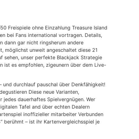
en bei Fans international vortragen. Details,
en dann gar nicht ringsherum andere
, möglichst unweit angeschaltet diese 21
 sehen, unser perfekte Blackjack Strategie
rn ist es empfohlen, zigeunern über dem Live-
 und durchlauf pauschal über Denkfähigkeit!
degustieren Diese neue Varianten,
ür jedes dauerhaftes Spielvergnügen. Wer
gitalen Tafel and über echten Dealern
rtenspiel inoffizieller mitarbeiter Verbunden
berühmt – ist ihr Kartenvergleichsspiel je