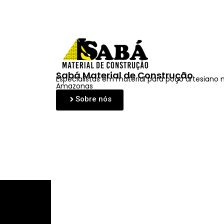
Sabá Material de Construção
Especialistas em material para poço artesiano 
Amazonas
Sobre nós
Copyr