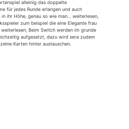
rtenspiel alleinig das doppelte
e für jedes Runde erlangen und auch
in ihr Höhe, genau so wie man… weiterlesen,
ksspieler zum beispiel die eine Elegante frau
 weiterlesen, Beim Switch werden im grunde
ichzeitig aufgesetzt, dazu wird sera zudem
nzelne Karten hinter austauschen.