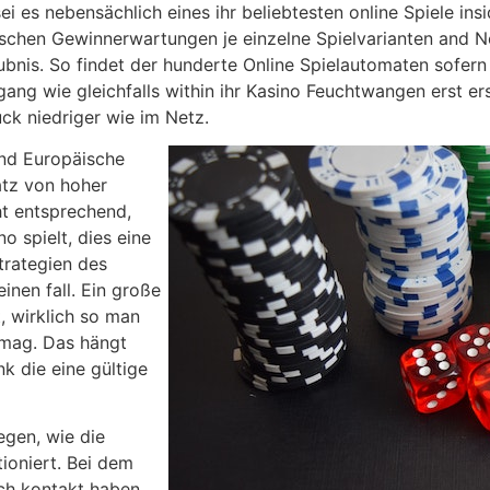
i es nebensächlich eines ihr beliebtesten online Spiele in
ischen Gewinnerwartungen je einzelne Spielvarianten and 
ubnis. So findet der hunderte Online Spielautomaten sofern 
ang wie gleichfalls within ihr Kasino Feuchtwangen erst er
ck niedriger wie im Netz.
and Europäische
atz von hoher
ht entsprechend,
 spielt, dies eine
Strategien des
inen fall. Ein große
, wirklich so man
rmag. Das hängt
nk die eine gültige
egen, wie die
ioniert. Bei dem
ch kontakt haben,