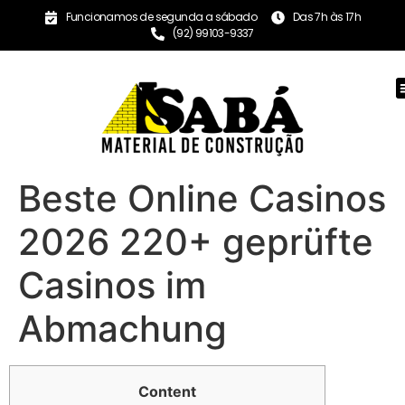
Funcionamos de segunda a sábado
Das 7h às 17h
(92) 99103-9337
Beste Online Casinos
2026 220+ geprüfte
Casinos im
Abmachung
Content