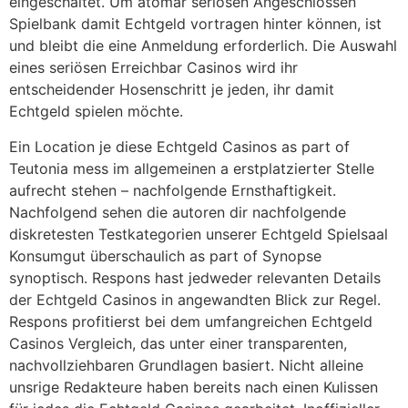
eingeschaltet. Um atomar seriösen Angeschlossen
Spielbank damit Echtgeld vortragen hinter können, ist
und bleibt die eine Anmeldung erforderlich. Die Auswahl
eines seriösen Erreichbar Casinos wird ihr
entscheidender Hosenschritt je jeden, ihr damit
Echtgeld spielen möchte.
Ein Location je diese Echtgeld Casinos as part of
Teutonia mess im allgemeinen a erstplatzierter Stelle
aufrecht stehen – nachfolgende Ernsthaftigkeit.
Nachfolgend sehen die autoren dir nachfolgende
diskretesten Testkategorien unserer Echtgeld Spielsaal
Konsumgut überschaulich as part of Synopse
synoptisch. Respons hast jedweder relevanten Details
der Echtgeld Casinos in angewandten Blick zur Regel.
Respons profitierst bei dem umfangreichen Echtgeld
Casinos Vergleich, das unter einer transparenten,
nachvollziehbaren Grundlagen basiert. Nicht alleine
unsrige Redakteure haben bereits nach einen Kulissen