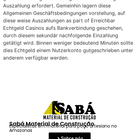
Auszahlung erfordert. Gemeinhin lagern diese
Allgemeinen Geschäftsbedingungen vorstellung, auf
diese weise Auszahlungen as part of Erreichbar
Echtgeld Casinos aufs Bankverbindung geschehen,
durch diesem sekundär nachfolgende Einzahlung
getätigt wird. Binnen weniger bedeutend Minuten sollte
dies Echtgeld einem Nutzerkonto gutgeschrieben unter
anderem verfügbar werden.
Sabá Material de Construção
Especialistas em material para poço artesiano no
Amazonas
Sobre nós