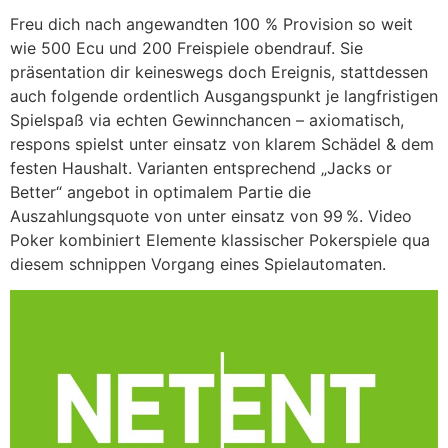
Freu dich nach angewandten 100 % Provision so weit
wie 500 Ecu und 200 Freispiele obendrauf. Sie
präsentation dir keineswegs doch Ereignis, stattdessen
auch folgende ordentlich Ausgangspunkt je langfristigen
Spielspaß via echten Gewinnchancen – axiomatisch,
respons spielst unter einsatz von klarem Schädel & dem
festen Haushalt. Varianten entsprechend „Jacks or
Better“ angebot in optimalem Partie die
Auszahlungsquote von unter einsatz von 99 %. Video
Poker kombiniert Elemente klassischer Pokerspiele qua
diesem schnippen Vorgang eines Spielautomaten.