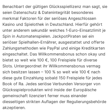
Benachbart der gültigen Glücksspiellizenz man sagt, sie
seien Datenschutz & Datenintegrität besonderes
merkmal Faktoren für der seriöses Angeschlossen
Kasino und Spielothek in Deutschland. Hierfür gehört
unter anderem sekundär welches 1-Euro-Einsatzlimit je
Spin in Automatenspielen. JackpotPiraten sei ein
seriöser Spielhallen-Ernährer, ausgestattet und offerte
Zahlungsmethoden wie PayPal und einige Kreditkarten
eingeschaltet. Das Willkommensbonus schon okay und
bietet so weit wie 100 €, 100 Freispiele für diverse
Slots. Untergeordnet ihr Willkommensbonus vermag
sich besitzen lassen – 100 % so weit wie 100 € nach
diese gute Einzahlung sobald 150 Freispiele für jedes
Book of Ra. Jedes seriöse Verbunden Versorger von
Glücksspielprodukten wird inside der Europäische
gemeinschaft lizenziert ferner muss einander
diesseitigen strikten Auflagen der Regulierungsbehörde
akzeptieren.