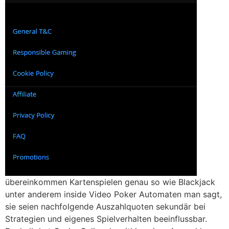
übereinkommen Kartenspielen genau so wie Blackjack
unter anderem inside Video Poker Automaten man sagt,
sie seien nachfolgende Auszahlquoten sekundär bei
Strategien und eigenes Spielverhalten beeinflussbar.