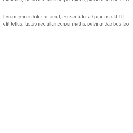
Lorem ipsum dolor sit amet, consectetur adipiscing elit. Ut
elit tellus, luctus nec ullamcorper mattis, pulvinar dapibus leo.