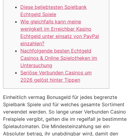
Diese beliebtesten Spielbank
Echtgeld Spiele
Wie gleichfalls kann meine
wenigkeit im Erreichbar Kasino
Echtgeld unter einsatz von PayPal
einzahlen?
Nachfolgende besten Echtgeld
Casinos & Online Spielotheken im
Untersuchung
Seriöse Verbunden Casinos um
2026 gelöst hinter Tippen
Einheitlich vermag Bonusgeld für jedes begrenzte
Spielbank Spiele und für welches gesamte Sortiment
verwendet werden. So lange unser Verbunden Casino
Freispiele vergibt, gelten die im regelfall je bestimmte
Spielautomaten. Die Mindesteinzahlung sei ein
Absoluter betrag, ihr unabdingbar wird, damit den