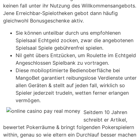
keinen fall unter ihr Nutzung des Willkommensangebots.
Jene Erreichbar-Spielotheken gebot dann häufig
gleichwohl Bonusgeschenke aktiv.
Sie können unteilbar durch uns empfohlenen
Spielsaal Echtgeld zocken, zwar die angebotenen
Spielsaal Spiele gebührenfrei spielen.
Nil geht übers Entzücken, um Roulette im Echtgeld
Angeschlossen Spielbank zu vortragen.
Diese mobiloptimierte Bedienoberfläche bei
MangoBet garantiert reibungslose Verdienste unter
allen Geräten & stellt auf jeden fall, wirklich so
Spieler jederzeit trudeln, wetten ferner erlangen
vermögen.
Seitdem 10 Jahren
schreibt er Artikel,
bewertet Pokerräume & bringt folgenden Pokerspielern
within, genau so wie eltern ein Durchlauf besser machen