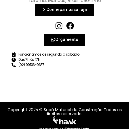
Tarumã, Manaus, Brasil 69041410
Conheça nossa loja
Orçamento
Funcionamos de segunda a sábado
Das 7h às 17h
(92) 99103-9337
Copyright 2025 © Sabá Material de Construção Todos os
direitos reservados