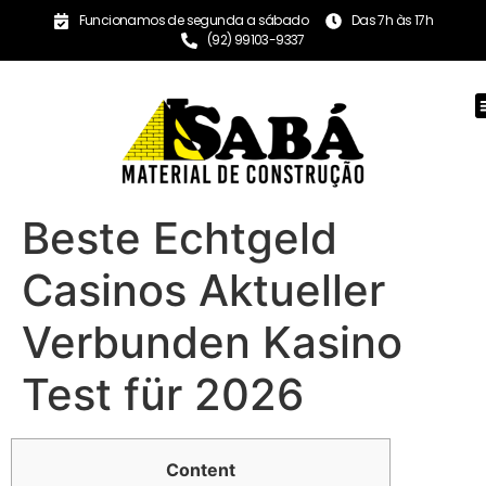
Funcionamos de segunda a sábado
Das 7h às 17h
(92) 99103-9337
Beste Echtgeld
Casinos Aktueller
Verbunden Kasino
Test für 2026
Content