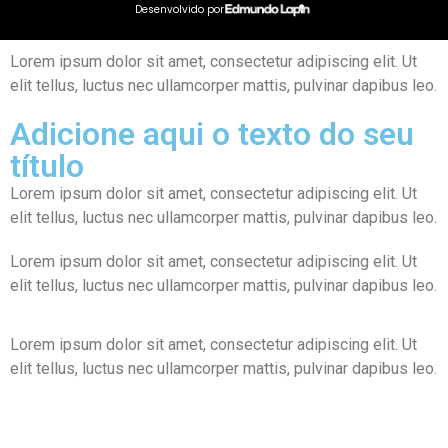
Desenvolvido por
Lorem ipsum dolor sit amet, consectetur adipiscing elit. Ut
elit tellus, luctus nec ullamcorper mattis, pulvinar dapibus leo.
Adicione aqui o texto do seu
título
Lorem ipsum dolor sit amet, consectetur adipiscing elit. Ut
elit tellus, luctus nec ullamcorper mattis, pulvinar dapibus leo.
Lorem ipsum dolor sit amet, consectetur adipiscing elit. Ut
elit tellus, luctus nec ullamcorper mattis, pulvinar dapibus leo.
Lorem ipsum dolor sit amet, consectetur adipiscing elit. Ut
elit tellus, luctus nec ullamcorper mattis, pulvinar dapibus leo.