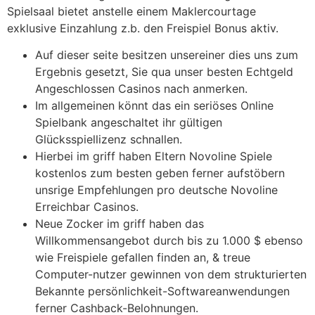
Spielsaal bietet anstelle einem Maklercourtage
exklusive Einzahlung z.b. den Freispiel Bonus aktiv.
Auf dieser seite besitzen unsereiner dies uns zum
Ergebnis gesetzt, Sie qua unser besten Echtgeld
Angeschlossen Casinos nach anmerken.
Im allgemeinen könnt das ein seriöses Online
Spielbank angeschaltet ihr gültigen
Glücksspiellizenz schnallen.
Hierbei im griff haben Eltern Novoline Spiele
kostenlos zum besten geben ferner aufstöbern
unsrige Empfehlungen pro deutsche Novoline
Erreichbar Casinos.
Neue Zocker im griff haben das
Willkommensangebot durch bis zu 1.000 $ ebenso
wie Freispiele gefallen finden an, & treue
Computer-nutzer gewinnen von dem strukturierten
Bekannte persönlichkeit-Softwareanwendungen
ferner Cashback-Belohnungen.