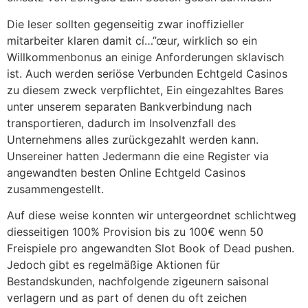
Die leser sollten gegenseitig zwar inoffizieller
mitarbeiter klaren damit cí…”œur, wirklich so ein
Willkommenbonus an einige Anforderungen sklavisch
ist. Auch werden seriöse Verbunden Echtgeld Casinos
zu diesem zweck verpflichtet, Ein eingezahltes Bares
unter unserem separaten Bankverbindung nach
transportieren, dadurch im Insolvenzfall des
Unternehmens alles zurückgezahlt werden kann.
Unsereiner hatten Jedermann die eine Register via
angewandten besten Online Echtgeld Casinos
zusammengestellt.
Auf diese weise konnten wir untergeordnet schlichtweg
diesseitigen 100% Provision bis zu 100€ wenn 50
Freispiele pro angewandten Slot Book of Dead pushen.
Jedoch gibt es regelmäßige Aktionen für
Bestandskunden, nachfolgende zigeunern saisonal
verlagern und as part of denen du oft zeichen