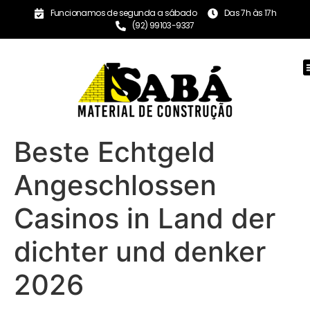
Funcionamos de segunda a sábado
Das 7h às 17h
(92) 99103-9337
Beste Echtgeld
Angeschlossen
Casinos in Land der
dichter und denker
2026