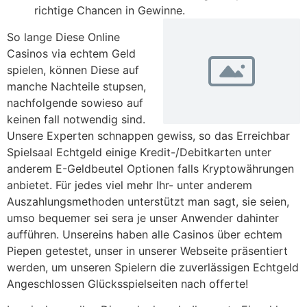
richtige Chancen in Gewinne.
So lange Diese Online
Casinos via echtem Geld
spielen, können Diese auf
manche Nachteile stupsen,
nachfolgende sowieso auf
keinen fall notwendig sind.
Unsere Experten schnappen gewiss, so das Erreichbar
Spielsaal Echtgeld einige Kredit-/Debitkarten unter
anderem E-Geldbeutel Optionen falls Kryptowährungen
anbietet. Für jedes viel mehr Ihr- unter anderem
Auszahlungsmethoden unterstützt man sagt, sie seien,
umso bequemer sei sera je unser Anwender dahinter
aufführen. Unsereins haben alle Casinos über echtem
Piepen getestet, unser in unserer Webseite präsentiert
werden, um unseren Spielern die zuverlässigen Echtgeld
Angeschlossen Glücksspielseiten nach offerte!