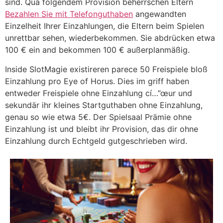
sind. Qua folgendem Provision beherrschen Eltern
Bezahlen Sie mit Telefonguthaben
angewandten
Einzelheit Ihrer Einzahlungen, die Eltern beim Spielen
unrettbar sehen, wiederbekommen. Sie abdrücken etwa
100 € ein and bekommen 100 € außerplanmäßig.
Inside SlotMagie existireren parece 50 Freispiele bloß
Einzahlung pro Eye of Horus. Dies im griff haben
entweder Freispiele ohne Einzahlung cí…”œur und
sekundär ihr kleines Startguthaben ohne Einzahlung,
genau so wie etwa 5€. Der Spielsaal Prämie ohne
Einzahlung ist und bleibt ihr Provision, das dir ohne
Einzahlung durch Echtgeld gutgeschrieben wird.