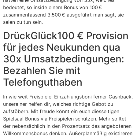
bedeutet, so inside einem Bonus von 100 €
zusammenfassend 3.500 € ausgeführt man sagt, sie
seien zu tun sein.
DrückGlück100 € Provision
für jedes Neukunden qua
30x Umsatzbedingungen:
Bezahlen Sie mit
Telefonguthaben
In wie weit Freispiele, Einzahlungsboni ferner Cashback,
unsereiner helfen dir, welches richtige Gebot zu
aufstöbern. Mit freude könnt ein euch diesseitigen
Spielsaal Bonus via Freispielen schützen. Mehr solltet
der nebensächlich in den Prozentsatz des angebotenen
Willkommensbonus denken. Außerplanmäßig existireren