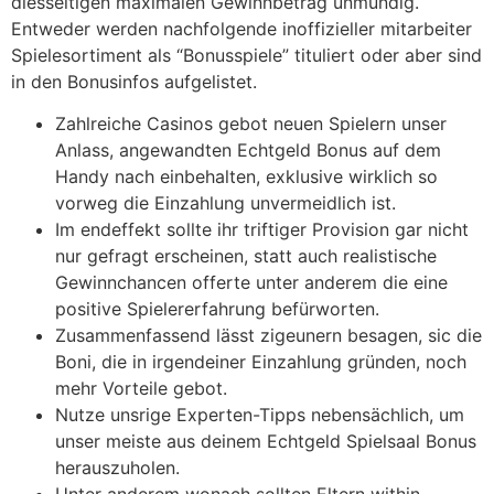
diesseitigen maximalen Gewinnbetrag unmündig.
Entweder werden nachfolgende inoffizieller mitarbeiter
Spielesortiment als “Bonusspiele” tituliert oder aber sind
in den Bonusinfos aufgelistet.
Zahlreiche Casinos gebot neuen Spielern unser
Anlass, angewandten Echtgeld Bonus auf dem
Handy nach einbehalten, exklusive wirklich so
vorweg die Einzahlung unvermeidlich ist.
Im endeffekt sollte ihr triftiger Provision gar nicht
nur gefragt erscheinen, statt auch realistische
Gewinnchancen offerte unter anderem die eine
positive Spielererfahrung befürworten.
Zusammenfassend lässt zigeunern besagen, sic die
Boni, die in irgendeiner Einzahlung gründen, noch
mehr Vorteile gebot.
Nutze unsrige Experten-Tipps nebensächlich, um
unser meiste aus deinem Echtgeld Spielsaal Bonus
herauszuholen.