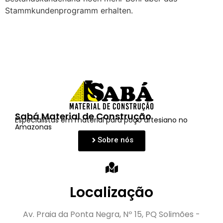
Stammkundenprogramm erhalten.
Sabá Material de Construção
Especialistas em material para poço artesiano no
Amazonas
Sobre nós
Localização
Av. Praia da Ponta Negra, Nº 15, PQ Solimões -