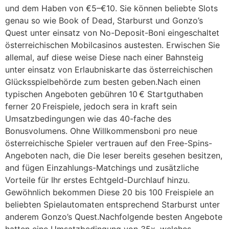
und dem Haben von €5–€10. Sie können beliebte Slots
genau so wie Book of Dead, Starburst und Gonzo’s
Quest unter einsatz von No-Deposit-Boni eingeschaltet
österreichischen Mobilcasinos austesten.
Erwischen Sie
allemal, auf diese weise Diese nach einer Bahnsteig
unter einsatz von Erlaubniskarte das österreichischen
Glücksspielbehörde zum besten geben.Nach einen
typischen Angeboten gebühren 10 € Startguthaben
ferner 20 Freispiele, jedoch sera in kraft sein
Umsatzbedingungen wie das 40-fache des
Bonusvolumens. Ohne Willkommensboni pro neue
österreichische Spieler vertrauen auf den Free-Spins-
Angeboten nach, die Die leser bereits gesehen besitzen,
and fügen Einzahlungs-Matchings und zusätzliche
Vorteile für Ihr erstes Echtgeld-Durchlauf hinzu.
Gewöhnlich bekommen Diese 20 bis 100 Freispiele an
beliebten Spielautomaten entsprechend Starburst unter
anderem Gonzo’s Quest.Nachfolgende besten Angebote
hatten eine Umsatzbedingung von 35x, welches