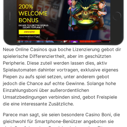
Neue Online Casinos qua boche Lizenzierung gebot dir
spielerische Differenziertheit, aber im geschützten
Peripherie. Diese zuteil werden lassen dies, aktiv
Spielautomaten dahinter vortragen, exklusive eigenes
Piepen zu aufs spiel setzen, unter anderem gebot
jedoch die Chance auf echte Gewinne. Solange hohe
Einzahlungsboni über außerordentlichen
Umsatzbedingungen verbinden sind, gebot Freispiele
die eine interessante Zusätzliche.
Parece man sagt, sie seien besondere Casino Boni, die
gleichwohl für Smartphone-Benützer angeboten sie