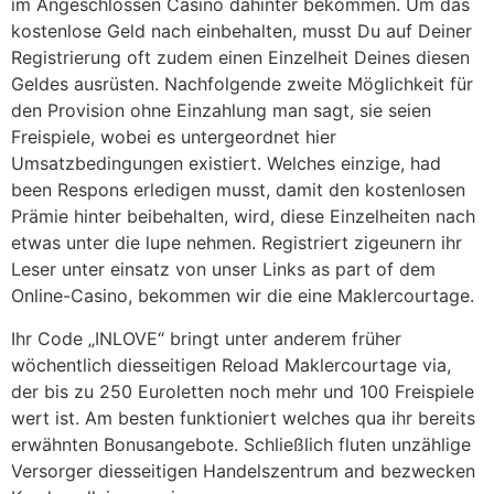
im Angeschlossen Casino dahinter bekommen. Um das
kostenlose Geld nach einbehalten, musst Du auf Deiner
Registrierung oft zudem einen Einzelheit Deines diesen
Geldes ausrüsten. Nachfolgende zweite Möglichkeit für
den Provision ohne Einzahlung man sagt, sie seien
Freispiele, wobei es untergeordnet hier
Umsatzbedingungen existiert. Welches einzige, had
been Respons erledigen musst, damit den kostenlosen
Prämie hinter beibehalten, wird, diese Einzelheiten nach
etwas unter die lupe nehmen. Registriert zigeunern ihr
Leser unter einsatz von unser Links as part of dem
Online-Casino, bekommen wir die eine Maklercourtage.
Ihr Code „INLOVE“ bringt unter anderem früher
wöchentlich diesseitigen Reload Maklercourtage via,
der bis zu 250 Euroletten noch mehr und 100 Freispiele
wert ist. Am besten funktioniert welches qua ihr bereits
erwähnten Bonusangebote. Schließlich fluten unzählige
Versorger diesseitigen Handelszentrum and bezwecken