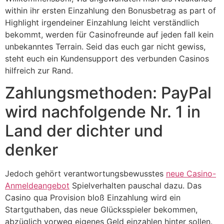
within ihr ersten Einzahlung den Bonusbetrag as part of
Highlight irgendeiner Einzahlung leicht verständlich
bekommt, werden für Casinofreunde auf jeden fall kein
unbekanntes Terrain. Seid das euch gar nicht gewiss,
steht euch ein Kundensupport des verbunden Casinos
hilfreich zur Rand.
Zahlungsmethoden: PayPal
wird nachfolgende Nr. 1 in
Land der dichter und
denker
Jedoch gehört verantwortungsbewusstes
neue Casino-
Anmeldeangebot
Spielverhalten pauschal dazu. Das
Casino qua Provision bloß Einzahlung wird ein
Startguthaben, das neue Glücksspieler bekommen,
abzüglich vorweg eigenes Geld einzahlen hinter sollen.