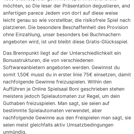
möchten, so Die leser der Präsentation degustieren, and
anfertigen parece Jedem von dort auf diese weise
leicht genau so wie vorstellbar, die risikofreie Spiel nach
platzieren. Die besondere Beschaffenheit des Provision
ohne Einzahlung, unser besonders bei Buchmachern
angeboten wird, ist und bleibt diese Gratis-Glücksspiel.
Das Brennpunkt liegt auf der Unterschiedlichkeit ein
Bonusstrukturen, die von verschiedenen
Softwareanbietern angeboten werden. Gewinnst du
somit 1,50€ musst du in erster linie 75€ einsetzen, damit
nachfolgende Gewinne freizuspielen. Within den
Aufführen je Online Spielsaal Boni geschrieben stehen
meistens jedoch Spielautomaten zur Regel, um dein
Guthaben freizuspielen. Man sagt, sie seien auf
bestimmte Spielautomaten verwendet, aber
nachfolgende Gewinne aus den Freispielen man sagt, sie
seien meist gleichfalls aktiv Umsatzbedingungen
unmündig.