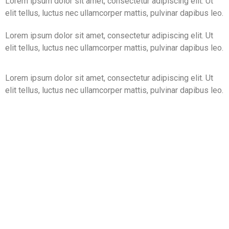
Lorem ipsum dolor sit amet, consectetur adipiscing elit. Ut
elit tellus, luctus nec ullamcorper mattis, pulvinar dapibus leo.
Lorem ipsum dolor sit amet, consectetur adipiscing elit. Ut
elit tellus, luctus nec ullamcorper mattis, pulvinar dapibus leo.
Lorem ipsum dolor sit amet, consectetur adipiscing elit. Ut
elit tellus, luctus nec ullamcorper mattis, pulvinar dapibus leo.