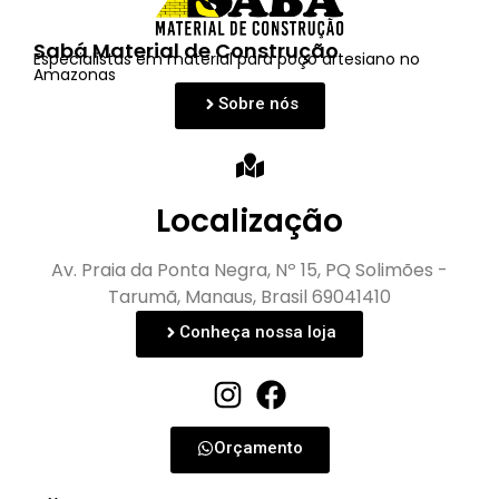
Sabá Material de Construção
Especialistas em material para poço artesiano no
Amazonas
Sobre nós
Localização
Av. Praia da Ponta Negra, Nº 15, PQ Solimões -
Tarumã, Manaus, Brasil 69041410
Conheça nossa loja
Orçamento