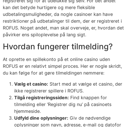
registreret sig for at udelukke sig selv. For det andet
kan det betyde hurtigere og mere fleksible
udbetalingsmuligheder, da nogle casinoer kan have
restriktioner på udbetalinger til dem, der er registreret i
ROFUS. Noget andet, man skal overveje, er, hvordan det
påvirker ens spiloplevelse på lang sigt.
Hvordan fungerer tilmelding?
At oprette en spillekonto på et online casino uden
ROFUS er en relativt simpel proces. Her er nogle skridt,
du kan følge for at gøre tilmeldingen nemmere:
Vælg et casino:
Start med at vælge et casino, der
ikke registrerer spillere i ROFUS.
Tilgå registreringssiden:
Find knappen for
tilmelding eller ‘Registrer dig nu’ på casinoets
hjemmeside.
Udfyld dine oplysninger:
Giv de nødvendige
oplysninger som navn, adresse, e-mail og datofor