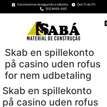
Funcionamos de segunda a sábado
Das 7h às 17h
(92) 99103-9337
Skab en spillekonto
på casino uden rofus
for nem udbetaling
Skab en spillekonto
på casino uden rofus