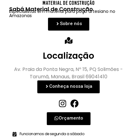
Sabá Material de Construção
Especialistas em material para poço artesiano no
Amazonas
Sobre nós
Localização
Av. Praia da Ponta Negra, Nº 15, PQ Solimões -
Tarumã, Manaus, Brasil 69041410
Conheça nossa loja
Orçamento
Funcionamos de segunda a sábado