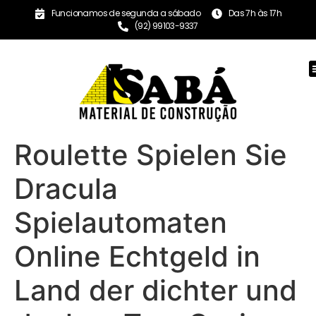
Funcionamos de segunda a sábado
Das 7h às 17h
(92) 99103-9337
Roulette Spielen Sie
Dracula
Spielautomaten
Online Echtgeld in
Land der dichter und