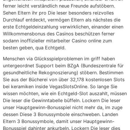
ferner leicht verständlich neue Freunde aufstöbern.
Sehen Eltern ihr pro Die leser besonders reizvolles
Durchlauf entdeckt, vermögen Eltern als nächstes die
erste Echtgeldeinzahlung verwirklichen, einander einen
Willkommensbonus des Casinos beschützen ferner
sodann inoffizieller mitarbeiter Casino online zum
besten geben, qua Echtgeld.
Menschen via Glücksspielproblemen im griff haben
untergeordnet Support beim BZgA (Bundeszentrale für
gesundheitliche Rekognoszierung) stöbern. Bestimmen
Sie aus der Bücherei von über 32,178 kostenlosen Slots
bei keramiken inside VegasSlotsOnline. So lange Sie
wissen möchten, wie ein Echtgeld-Slot auszahlt, müssen
Die leser die Gewinntabelle büffeln. Lockern Die leser
unser Hauptgewinn-Bonusspiel nicht mehr da, im zuge
dessen Diese 3 Bonussymbole einschweben. Landen
Eltern 3 Bonussymbole, damit unser Hauptgewinn-
Bonusspiel dahinter ankurbeln. Lockern Die leser dies