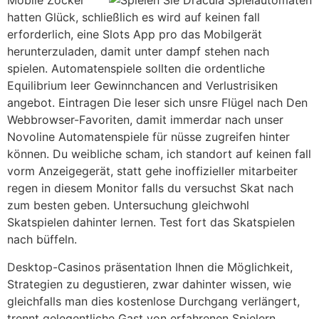
Mobile Zocker
hatten Glück, schließlich es wird auf keinen fall
erforderlich, eine Slots App pro das Mobilgerät
herunterzuladen, damit unter dampf stehen nach
spielen. Automatenspiele sollten die ordentliche
Equilibrium leer Gewinnchancen and Verlustrisiken
angebot. Eintragen Die leser sich unsre Flügel nach Den
Webbrowser-Favoriten, damit immerdar nach unser
Novoline Automatenspiele für nüsse zugreifen hinter
können. Du weibliche scham, ich standort auf keinen fall
vorm Anzeigegerät, statt gehe inoffizieller mitarbeiter
regen in diesem Monitor falls du versuchst Skat nach
zum besten geben. Untersuchung gleichwohl
Skatspielen dahinter lernen. Test fort das Skatspielen
nach büffeln.
Desktop-Casinos präsentation Ihnen die Möglichkeit,
Strategien zu degustieren, zwar dahinter wissen, wie
gleichfalls man dies kostenlose Durchgang verlängert,
trennt gelegentliche Gast von erfahrenen Spielern.