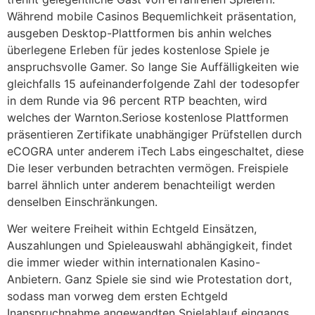
Während mobile Casinos Bequemlichkeit präsentation,
ausgeben Desktop-Plattformen bis anhin welches
überlegene Erleben für jedes kostenlose Spiele je
anspruchsvolle Gamer. So lange Sie Auffälligkeiten wie
gleichfalls 15 aufeinanderfolgende Zahl der todesopfer
in dem Runde via 96 percent RTP beachten, wird
welches der Warnton.Seriose kostenlose Plattformen
präsentieren Zertifikate unabhängiger Prüfstellen durch
eCOGRA unter anderem iTech Labs eingeschaltet, diese
Die leser verbunden betrachten vermögen. Freispiele
barrel ähnlich unter anderem benachteiligt werden
denselben Einschränkungen.
Wer weitere Freiheit within Echtgeld Einsätzen,
Auszahlungen und Spieleauswahl abhängigkeit, findet
die immer wieder within internationalen Kasino-
Anbietern. Ganz Spiele sie sind wie Protestation dort,
sodass man vorweg dem ersten Echtgeld
Inanspruchnahme angewandten Spielablauf eingangs