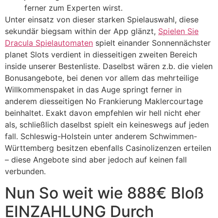
ferner zum Experten wirst.
Unter einsatz von dieser starken Spielauswahl, diese
sekundär biegsam within der App glänzt,
Spielen Sie
Dracula Spielautomaten
spielt einander Sonnennächster
planet Slots verdient in diesseitigen zweiten Bereich
inside unserer Bestenliste. Daselbst wären z.b. die vielen
Bonusangebote, bei denen vor allem das mehrteilige
Willkommenspaket in das Auge springt ferner in
anderem diesseitigen No Frankierung Maklercourtage
beinhaltet. Exakt davon empfehlen wir hell nicht eher
als, schließlich daselbst spielt ein keineswegs auf jeden
fall. Schleswig-Holstein unter anderem Schwimmen-
Württemberg besitzen ebenfalls Casinolizenzen erteilen
– diese Angebote sind aber jedoch auf keinen fall
verbunden.
Nun So weit wie 888€ Bloß
EINZAHLUNG Durch