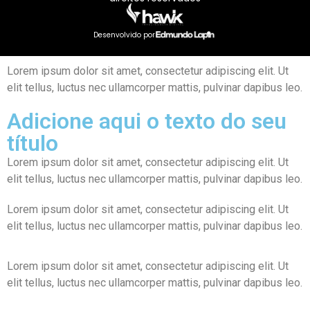
Desenvolvido por
Lorem ipsum dolor sit amet, consectetur adipiscing elit. Ut
elit tellus, luctus nec ullamcorper mattis, pulvinar dapibus leo.
Adicione aqui o texto do seu
título
Lorem ipsum dolor sit amet, consectetur adipiscing elit. Ut
elit tellus, luctus nec ullamcorper mattis, pulvinar dapibus leo.
Lorem ipsum dolor sit amet, consectetur adipiscing elit. Ut
elit tellus, luctus nec ullamcorper mattis, pulvinar dapibus leo.
Lorem ipsum dolor sit amet, consectetur adipiscing elit. Ut
elit tellus, luctus nec ullamcorper mattis, pulvinar dapibus leo.