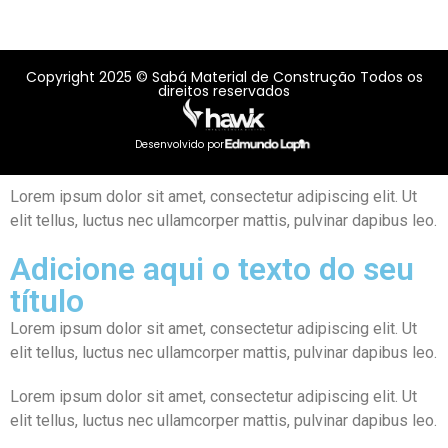
Copyright 2025 © Sabá Material de Construção Todos os
direitos reservados
Desenvolvido por
Lorem ipsum dolor sit amet, consectetur adipiscing elit. Ut
elit tellus, luctus nec ullamcorper mattis, pulvinar dapibus leo.
Adicione aqui o texto do seu
título
Lorem ipsum dolor sit amet, consectetur adipiscing elit. Ut
elit tellus, luctus nec ullamcorper mattis, pulvinar dapibus leo.
Lorem ipsum dolor sit amet, consectetur adipiscing elit. Ut
elit tellus, luctus nec ullamcorper mattis, pulvinar dapibus leo.