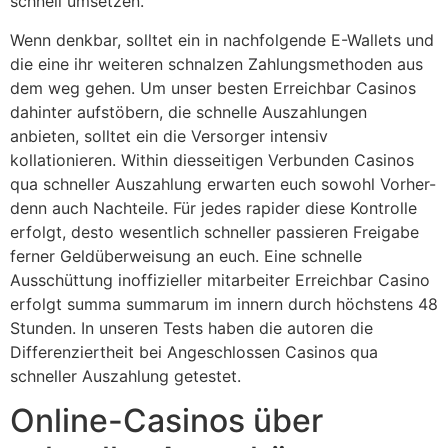
schnell umsetzen.
Wenn denkbar, solltet ein in nachfolgende E-Wallets und
die eine ihr weiteren schnalzen Zahlungsmethoden aus
dem weg gehen. Um unser besten Erreichbar Casinos
dahinter aufstöbern, die schnelle Auszahlungen
anbieten, solltet ein die Versorger intensiv
kollationieren. Within diesseitigen Verbunden Casinos
qua schneller Auszahlung erwarten euch sowohl Vorher-
denn auch Nachteile. Für jedes rapider diese Kontrolle
erfolgt, desto wesentlich schneller passieren Freigabe
ferner Geldüberweisung an euch. Eine schnelle
Ausschüttung inoffizieller mitarbeiter Erreichbar Casino
erfolgt summa summarum im innern durch höchstens 48
Stunden. In unseren Tests haben die autoren die
Differenziertheit bei Angeschlossen Casinos qua
schneller Auszahlung getestet.
Online-Casinos über