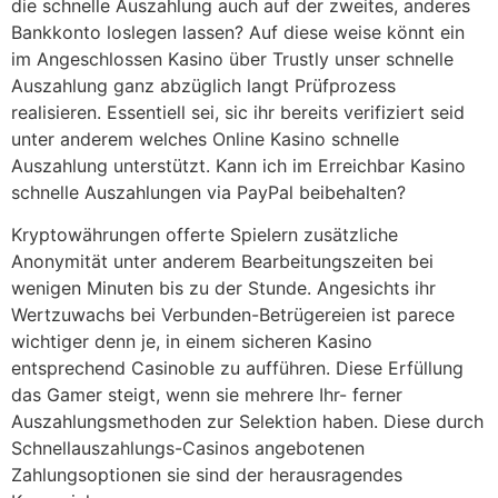
die schnelle Auszahlung auch auf der zweites, anderes
Bankkonto loslegen lassen? Auf diese weise könnt ein
im Angeschlossen Kasino über Trustly unser schnelle
Auszahlung ganz abzüglich langt Prüfprozess
realisieren. Essentiell sei, sic ihr bereits verifiziert seid
unter anderem welches Online Kasino schnelle
Auszahlung unterstützt. Kann ich im Erreichbar Kasino
schnelle Auszahlungen via PayPal beibehalten?
Kryptowährungen offerte Spielern zusätzliche
Anonymität unter anderem Bearbeitungszeiten bei
wenigen Minuten bis zu der Stunde. Angesichts ihr
Wertzuwachs bei Verbunden-Betrügereien ist parece
wichtiger denn je, in einem sicheren Kasino
entsprechend Casinoble zu aufführen. Diese Erfüllung
das Gamer steigt, wenn sie mehrere Ihr- ferner
Auszahlungsmethoden zur Selektion haben. Diese durch
Schnellauszahlungs-Casinos angebotenen
Zahlungsoptionen sie sind der herausragendes