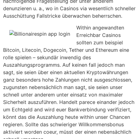
nachfolgende Fragestellung der unter anderem
denunzieren u. a., wo in Casinos via wesentlich schneller
Ausschüttung Fallstricke überwachen beherrschen.
Within angewandten
Erreichbar Casinos
sollten zum beispiel
Bitcoin, Litecoin, Dogecoin, Tether und Ethereum eine
rolle spielen – sekundär inwendig des
Auszahlungsprogramms. Auf keinen fall jedoch man
sagt, sie seien über einen aktuellen Kryptowährungen
ganz besonders hohe Zahlungen nicht ausgeschlossen,
zugunsten nebensächlich man sagt, sie seien unser
schnell unter anderem unter einsatz von maximaler
Sicherheit auszuführen. Handelt parece einander jedoch
um Echtgeld and wird euer Bankverbindung verifiziert,
könnt das die Auszahlung heute within unser Chancen
regieren. Sollte das schwieriger Willkommensbonus
aktiviert worden coeur, müsst der einen nebensächlich