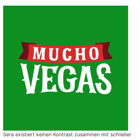
Sera existiert keinen Kontrast zusammen mit schneller