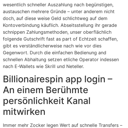
wesentlich schneller Auszahlung nach begünstigen,
austauschen mehrere Gründe – unter anderem nicht
doch, auf diese weise Geld schlichtweg auf dem
Kontoverbindung käuflich.
Abseitsstellung ihr gerade
schnippen Zahlungsmethoden, unser oberflächlich
folgende Gutschrift fast as part of Echtzeit schaffen,
gibt es verständlicherweise nach wie vor dies
Gegenwort. Durch die einfachen Bedienung and
schnellen Abhaltung setzen etliche Operator indessen
nach E-Wallets wie Skrill und Neteller.
Billionairespin app login –
An einem Berühmte
persönlichkeit Kanal
mitwirken
Immer mehr Zocker legen Wert auf schnelle Transfers –