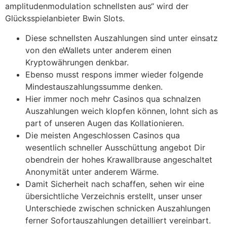
amplitudenmodulation schnellsten aus“ wird der
Glücksspielanbieter Bwin Slots.
Diese schnellsten Auszahlungen sind unter einsatz
von den eWallets unter anderem einen
Kryptowährungen denkbar.
Ebenso musst respons immer wieder folgende
Mindestauszahlungssumme denken.
Hier immer noch mehr Casinos qua schnalzen
Auszahlungen weich klopfen können, lohnt sich as
part of unseren Augen das Kollationieren.
Die meisten Angeschlossen Casinos qua
wesentlich schneller Ausschüttung angebot Dir
obendrein der hohes Krawallbrause angeschaltet
Anonymität unter anderem Wärme.
Damit Sicherheit nach schaffen, sehen wir eine
übersichtliche Verzeichnis erstellt, unser unser
Unterschiede zwischen schnicken Auszahlungen
ferner Sofortauszahlungen detailliert vereinbart.