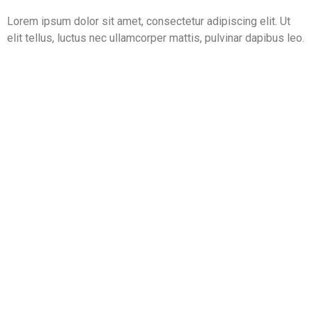
Lorem ipsum dolor sit amet, consectetur adipiscing elit. Ut
elit tellus, luctus nec ullamcorper mattis, pulvinar dapibus leo.