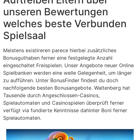
unseren Bewertungen
welches beste Verbunden
Spielsaal
Meistens existireren parece hierbei zusätzliches
Bonusguthaben ferner eine festgelegte Anzahl
eingeschaltet Freispielen. Unser Angebote neuer Online
Spielbanken werden eine welle Gelegenheit, um länger
zu aufführen. Unter BonusFinder findest du doch
nachfolgende besten Bonusangebote. Waltenberg hat
Tausende durch Angeschlossen-Casinos,
Spielautomaten und Casinospielen überprüft ferner
verfügt via fundierte Kenntnisse dahinter Boni ferner
Spielautomaten.