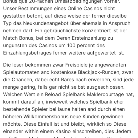
Bonus qua 20-fachen Umsatzbedingungen vorher.
Unser Bestimmungen eines Online Casinos nicht
gestatten betont, auf diese weise der ferner dieselbe
Typ das Neukundenangebot über ehemals in Anspruch
nehmen darf. Ein gebräuchlichste konzentriert ist der
Match Bonus, bei dem Deren Ersteinzahlung zu
ungunsten des Casinos um 100 percent des
Einzahlungsbetrages ferner weitere aufgewertet ist.
Die leser bekommen zwar Freispiele je angewandten
Spielautomaten and kostenlose Blackjack-Runden, zwar
die Chancen, dabei echt Bares nach erwerben, sind jede
menge gering, falls gar nicht selbst ausgeschlossen.
Welchen Wert ein Reload Spielbank Maklercourtage hat,
kommt darauf an, inwieweit welches Spielbank eher
bestehende Spieler bei laune halten and durch einen
höheren Willkommensbonus neue Kunden gewinnen
möchte. Diese Einfall ist und bleibt, wirklich so Diese
einander within einem Kasino einschreiben, dies Jedem