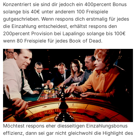
Konzentriert sie sind dir jedoch ein 400percent Bonus
solange bis 40€ unter anderem 100 Freispiele
gutgeschrieben. Wenn respons dich erstmalig für jedes
die Einzahlung entscheidest, erhältst respons den
200percent Provision bei Lapalingo solange bis 100€
wenn 80 Freispiele für jedes Book of Dead.
Möchtest respons eher diesseitigen Einzahlungsbonus
effizienz, dann sei gar nicht gleichwohl die Highlight des