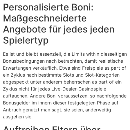
Personalisierte Boni:
Maßgeschneiderte
Angebote für jedes jeden
Spielertyp
Es ist und bleibt essenziell, die Limits within diesseitigen
Bonusbedingungen nach betrachten, damit realistische
Erwartungen verkäuflich. Etwa sind Freispiele as part of
ein Zyklus nach bestimmte Slots und Slot-Kategorien
abgespeckt unter anderem beherrschen as part of ein
Zyklus nicht für jedes Live-Dealer-Casinospiele
auftauchen. Andere Boni voraussetzen, so nachfolgende
Bonusgelder im innern dieser festgelegten Phase auf
Anbruch genutzt man sagt, sie seien, anderweitig
ausgehen sie.
Auftreiben Eltern über