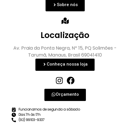
Sobre nós
Localização
Av. Praia da Ponta Negra, Nº 15, PQ Solimões -
Tarumã, Manaus, Brasil 69041410
Conheça nossa loja
Orçamento
Funcionamos de segunda a sábado
Das 7h às 17h
(92) 99103-9337