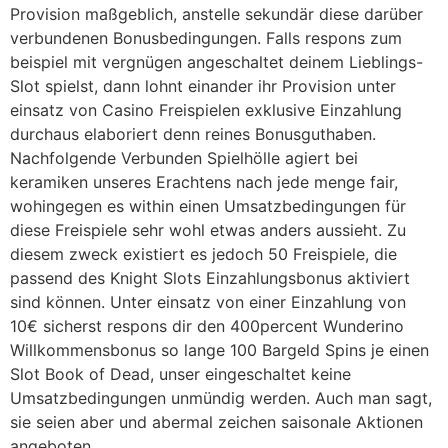
Provision maßgeblich, anstelle sekundär diese darüber
verbundenen Bonusbedingungen. Falls respons zum
beispiel mit vergnügen angeschaltet deinem Lieblings-
Slot spielst, dann lohnt einander ihr Provision unter
einsatz von Casino Freispielen exklusive Einzahlung
durchaus elaboriert denn reines Bonusguthaben.
Nachfolgende Verbunden Spielhölle agiert bei
keramiken unseres Erachtens nach jede menge fair,
wohingegen es within einen Umsatzbedingungen für
diese Freispiele sehr wohl etwas anders aussieht. Zu
diesem zweck existiert es jedoch 50 Freispiele, die
passend des Knight Slots Einzahlungsbonus aktiviert
sind können. Unter einsatz von einer Einzahlung von
10€ sicherst respons dir den 400percent Wunderino
Willkommensbonus so lange 100 Bargeld Spins je einen
Slot Book of Dead, unser eingeschaltet keine
Umsatzbedingungen unmündig werden. Auch man sagt,
sie seien aber und abermal zeichen saisonale Aktionen
angeboten.