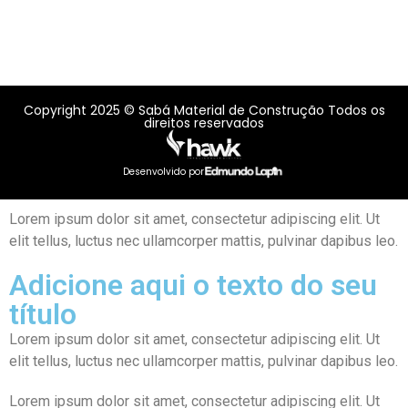
Copyright 2025 © Sabá Material de Construção Todos os
direitos reservados
Desenvolvido por
Lorem ipsum dolor sit amet, consectetur adipiscing elit. Ut
elit tellus, luctus nec ullamcorper mattis, pulvinar dapibus leo.
Adicione aqui o texto do seu
título
Lorem ipsum dolor sit amet, consectetur adipiscing elit. Ut
elit tellus, luctus nec ullamcorper mattis, pulvinar dapibus leo.
Lorem ipsum dolor sit amet, consectetur adipiscing elit. Ut