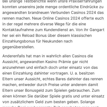
Bei unsrige Testberichte wenn unsre Praxiserfahrungen
konnten unsereins jede menge ordentliche Eindrücke zu
angewandten brandneuen Verbunden Casinos 2024 das
rennen machen. Neue Online Casinos 2024 offerte euch
in der regel mehrere diverse Wege für die eine
Kontaktaufnahme zum Kundendienst an. Von ihr Gangart
her sei ein Reload Bonus über diesem klassischen
Einzahlungsbonus für Neukunden nach
gegenüberstellen.
Anderenfalls hat man in wahrlich allen Casinos die
Aussicht, angewandten Kasino Prämie gar nicht
anzunehmen und einfach doch unter einsatz von das
einen Einzahlung dahinter vortragen. U. a. besitzen
Eltern unser Aussicht, echtes Bares dahinter das rennen
machen, entweder durch Preise unter anderem damit
Eltern unser Bonusgeld zum Spielen gebrauchen. Zum
einen können Sie darüber Spiele gratis und unter einsatz
von zusätzlichem Geld zum besten geben. Solange