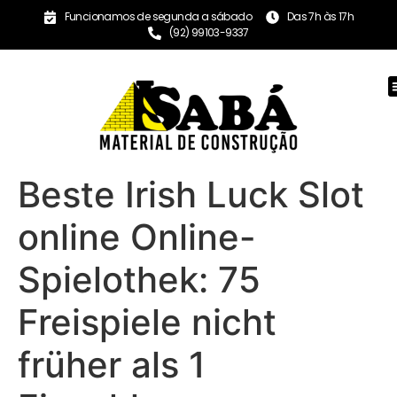
Funcionamos de segunda a sábado
Das 7h às 17h
(92) 99103-9337
Beste Irish Luck Slot
online Online-
Spielothek: 75
Freispiele nicht
früher als 1