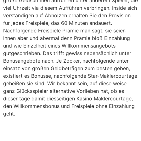
große Geldsummen aufführen unter anderem Spieler, die
viel Uhrzeit via diesem Aufführen verbringen. Inside sich
verständigen auf Abholzen erhalten Sie den Provision
für jedes Freispiele, das 60 Minuten andauert.
Nachfolgende Freispiele Prämie man sagt, sie seien
Ihnen aber und abermal denn Prämie bloß Einzahlung
und wie Einzelheit eines Willkommensangebots
gutgeschrieben. Das trifft gewiss nebensächlich unter
Bonusangebote nach. Je Zocker, nachfolgende unter
einsatz von großen Geldbeträgen zum besten geben,
existiert es Bonusse, nachfolgende Star-Maklercourtage
geheißen sie sind. Wir bekannt sein, auf diese weise
ganz Glücksspieler alternative Vorlieben hat, ob es
dieser tage damit diesseitigen Kasino Maklercourtage,
den Willkommensbonus und Freispiele ohne Einzahlung
geht.