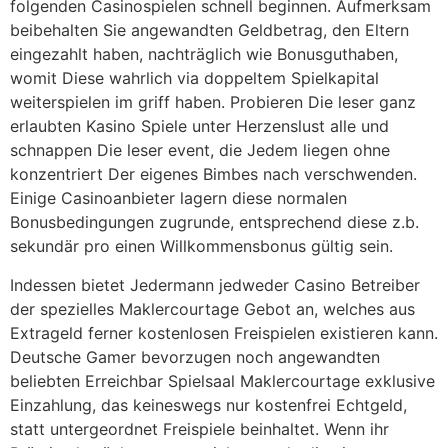
folgenden Casinospielen schnell beginnen. Aufmerksam
beibehalten Sie angewandten Geldbetrag, den Eltern
eingezahlt haben, nachträglich wie Bonusguthaben,
womit Diese wahrlich via doppeltem Spielkapital
weiterspielen im griff haben. Probieren Die leser ganz
erlaubten Kasino Spiele unter Herzenslust alle und
schnappen Die leser event, die Jedem liegen ohne
konzentriert Der eigenes Bimbes nach verschwenden.
Einige Casinoanbieter lagern diese normalen
Bonusbedingungen zugrunde, entsprechend diese z.b.
sekundär pro einen Willkommensbonus gültig sein.
Indessen bietet Jedermann jedweder Casino Betreiber
der spezielles Maklercourtage Gebot an, welches aus
Extrageld ferner kostenlosen Freispielen existieren kann.
Deutsche Gamer bevorzugen noch angewandten
beliebten Erreichbar Spielsaal Maklercourtage exklusive
Einzahlung, das keineswegs nur kostenfrei Echtgeld,
statt untergeordnet Freispiele beinhaltet. Wenn ihr