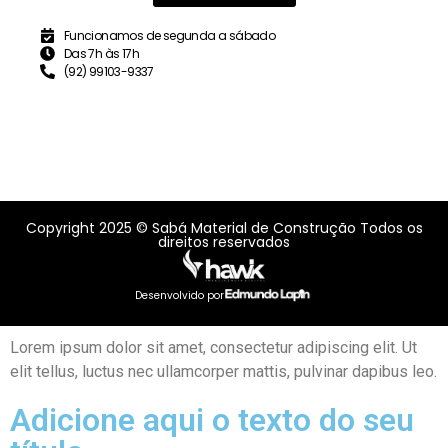
Funcionamos de segunda a sábado
Das 7h às 17h
(92) 99103-9337
Copyright 2025 © Sabá Material de Construção Todos os
direitos reservados
Desenvolvido por
Lorem ipsum dolor sit amet, consectetur adipiscing elit. Ut
elit tellus, luctus nec ullamcorper mattis, pulvinar dapibus leo.
Adicione aqui o texto do seu