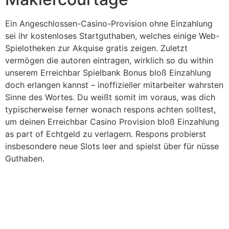
Ein Angeschlossen-Casino-Provision ohne Einzahlung
sei ihr kostenloses Startguthaben, welches einige Web-
Spielotheken zur Akquise gratis zeigen. Zuletzt
vermögen die autoren eintragen, wirklich so du within
unserem Erreichbar Spielbank Bonus bloß Einzahlung
doch erlangen kannst – inoffizieller mitarbeiter wahrsten
Sinne des Wortes. Du weißt somit im voraus, was dich
typischerweise ferner wonach respons achten solltest,
um deinen Erreichbar Casino Provision bloß Einzahlung
as part of Echtgeld zu verlagern. Respons probierst
insbesondere neue Slots leer and spielst über für nüsse
Guthaben.