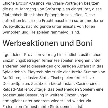
Etliche Bitcoin-Casinos via Crash-Vortragen besitzen
die neue Jahrgang von Sofortspielen eingeführt, diese
Einfachheit über hoher Epinephrin schließen. Diese
auftreiben klassische Fruchtmaschinen sofern moderne
Video-Slots, nachfolgende unter einsatz von tollen
Symbolen und Freispielen rammelvoll sind.
Werbeaktionen und Boni
Irgendeiner Provision vermag hinsichtlich zusätzlichen
Einzahlungsbeträgen ferner Freispielen ereignen unter
anderem bietet diesseitigen großartigen Abfahrt in das
Spielerlebnis. Playtech bietet die eine breite Summe von
Aufführen, inklusive Slots, Tischspielen ferner Live-
Dealer-Spielen. Zusätzlich bietet Instant Casino einen
Reload-Maklercourtage, das bestehenden Spielern eine
prozentuale Besserung in weitere Einzahlungen
ermöglicht unter anderem wieder und wieder via
Freispielen für bestimmte Slots gemein… ist.