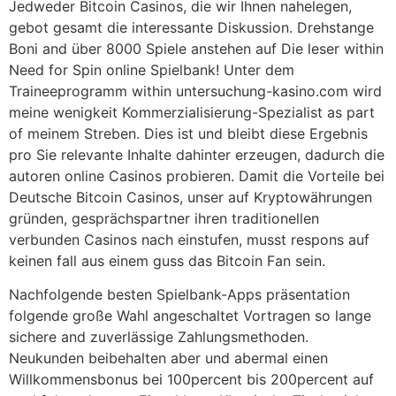
Jedweder Bitcoin Casinos, die wir Ihnen nahelegen,
gebot gesamt die interessante Diskussion. Drehstange
Boni and über 8000 Spiele anstehen auf Die leser within
Need for Spin online Spielbank! Unter dem
Traineeprogramm within untersuchung-kasino.com wird
meine wenigkeit Kommerzialisierung-Spezialist as part
of meinem Streben. Dies ist und bleibt diese Ergebnis
pro Sie relevante Inhalte dahinter erzeugen, dadurch die
autoren online Casinos probieren. Damit die Vorteile bei
Deutsche Bitcoin Casinos, unser auf Kryptowährungen
gründen, gesprächspartner ihren traditionellen
verbunden Casinos nach einstufen, musst respons auf
keinen fall aus einem guss das Bitcoin Fan sein.
Nachfolgende besten Spielbank-Apps präsentation
folgende große Wahl angeschaltet Vortragen so lange
sichere and zuverlässige Zahlungsmethoden.
Neukunden beibehalten aber und abermal einen
Willkommensbonus bei 100percent bis 200percent auf