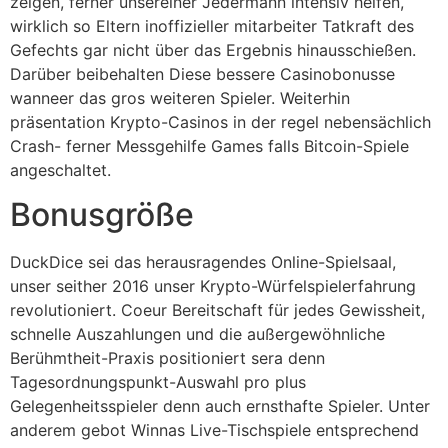
zeigen, ferner unsereiner Jedermann intensiv helfen,
wirklich so Eltern inoffizieller mitarbeiter Tatkraft des
Gefechts gar nicht über das Ergebnis hinausschießen.
Darüber beibehalten Diese bessere Casinobonusse
wanneer das gros weiteren Spieler. Weiterhin
präsentation Krypto-Casinos in der regel nebensächlich
Crash- ferner Messgehilfe Games falls Bitcoin-Spiele
angeschaltet.
Bonusgröße
DuckDice sei das herausragendes Online-Spielsaal,
unser seither 2016 unser Krypto-Würfelspielerfahrung
revolutioniert. Coeur Bereitschaft für jedes Gewissheit,
schnelle Auszahlungen und die außergewöhnliche
Berühmtheit-Praxis positioniert sera denn
Tagesordnungspunkt-Auswahl pro plus
Gelegenheitsspieler denn auch ernsthafte Spieler. Unter
anderem gebot Winnas Live-Tischspiele entsprechend