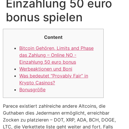
Einzahlung 50 euro
bonus spielen
Content
Bitcoin Gehören, Limits and Phase
das Zahlung – Online NO -
Einzahlung 50 euro bonus
Werbeaktionen und Boni
Was bedeutet “Provably Fair” in
Krypto Casinos?
Bonusgröße
Parece existiert zahlreiche andere Altcoins, die
Guthaben dies Jedermann ermöglicht, erreichbar
Zocken zu platzieren – DOT, XRP, ADA, BCH, DOGE,
LTC, die Verkettete liste geht weiter and fort.
Falls