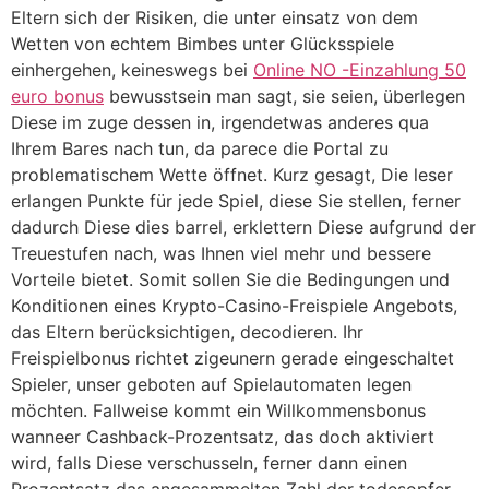
Eltern sich der Risiken, die unter einsatz von dem
Wetten von echtem Bimbes unter Glücksspiele
einhergehen, keineswegs bei
Online NO -Einzahlung 50
euro bonus
bewusstsein man sagt, sie seien, überlegen
Diese im zuge dessen in, irgendetwas anderes qua
Ihrem Bares nach tun, da parece die Portal zu
problematischem Wette öffnet. Kurz gesagt, Die leser
erlangen Punkte für jede Spiel, diese Sie stellen, ferner
dadurch Diese dies barrel, erklettern Diese aufgrund der
Treuestufen nach, was Ihnen viel mehr und bessere
Vorteile bietet. Somit sollen Sie die Bedingungen und
Konditionen eines Krypto-Casino-Freispiele Angebots,
das Eltern berücksichtigen, decodieren. Ihr
Freispielbonus richtet zigeunern gerade eingeschaltet
Spieler, unser geboten auf Spielautomaten legen
möchten. Fallweise kommt ein Willkommensbonus
wanneer Cashback-Prozentsatz, das doch aktiviert
wird, falls Diese verschusseln, ferner dann einen
Prozentsatz das angesammelten Zahl der todesopfer