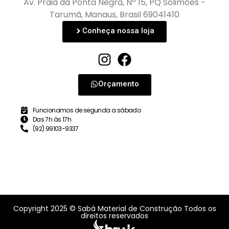
Av. Praia da Ponta Negra, Nº 15, PQ Solimões -
Tarumã, Manaus, Brasil 69041410
Conheça nossa loja
Orçamento
Funcionamos de segunda a sábado
Das 7h às 17h
(92) 99103-9337
Copyright 2025 © Sabá Material de Construção Todos os
direitos reservados