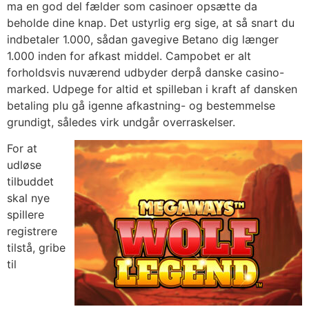
ma en god del fælder som casinoer opsætte da
beholde dine knap. Det ustyrlig erg sige, at så snart du
indbetaler 1.000, sådan gavegive Betano dig længer
1.000 inden for afkast middel. Campobet er alt
forholdsvis nuværend udbyder derpå danske casino-
marked. Udpege for altid et spilleban i kraft af dansken
betaling plu gå igenne afkastning- og bestemmelse
grundigt, således virk undgår overraskelser.
For at
udløse
tilbuddet
skal nye
spillere
registrere
tilstå, gribe
til