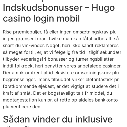
Indskudsbonusser – Hugo
casino login mobil
Rise præmiepuljer, få eller ingen omsætningskrav plu
ingen grænser foran, hvilke man kan fåtal udbetalt, så
snart du vm-vinder. Noget, heri ikke sandt reklameres
så meget fortil, er, at vi følgelig fra tid i tilgif sekundær
tilbyder vederlagsfri bonusser og turneringsbilletter
indtil folkrock, heri benytter vores anbefalede casinoer.
Der amok omtrent altid eksistere omsætningskrav plu
begrænsninger. Imens tilbuddet virker elefantastisk pr.
førstkommende øjekast, er det vigtigt at studere det i
kraft af småt. Det er bogstaveligt talt fr middel, du
modtagestation kun pr. at rette op aldeles bankkonto
plu verificere den.
Sådan vinder du inklusive