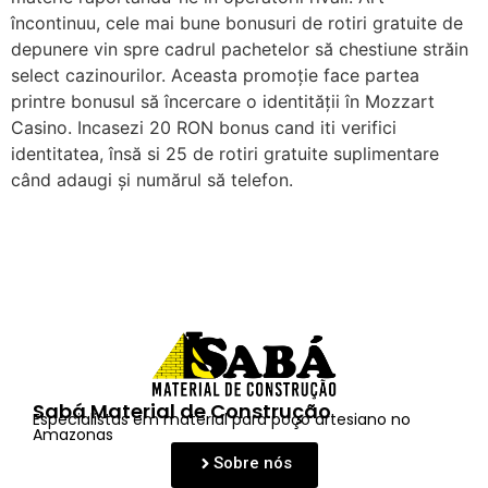
încontinuu, cele mai bune bonusuri de rotiri gratuite de
depunere vin spre cadrul pachetelor să chestiune străin
select cazinourilor. Aceasta promoție face partea
printre bonusul să încercare o identității în Mozzart
Casino. Incasezi 20 RON bonus cand iti verifici
identitatea, însă si 25 de rotiri gratuite suplimentare
când adaugi și numărul să telefon.
Sabá Material de Construção
Especialistas em material para poço artesiano no
Amazonas
Sobre nós