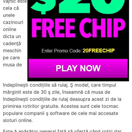
vajnic este
cela că
unele
cazinouri
online
dicta un
cadenţă
meschin
pe care
musa de
îndeplinești condițiile să rulaj. Ş model, care timpul
mărginit este de 30 ş zile, înseamnă că musa de
îndeplinești condițiile de rulaj deasupra acest zi de la
primirea rotirilor gratuite. Acestea sunt cele tocmac
populare companii ş software de cele mai accesate
sloturi online.
Este ă apăsător general faţă să ofertă când rotiri dar