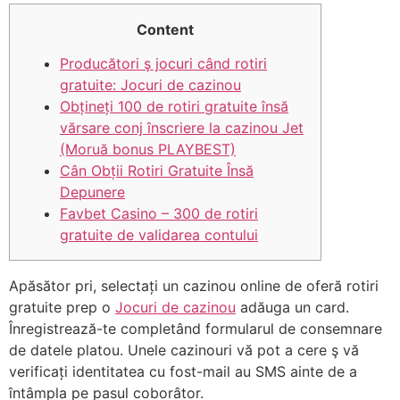
Content
Producători ş jocuri când rotiri
gratuite: Jocuri de cazinou
Obțineți 100 de rotiri gratuite însă
vărsare conj înscriere la cazinou Jet
(Moruă bonus PLAYBEST)
Cân Obții Rotiri Gratuite Însă
Depunere
Favbet Casino – 300 de rotiri
gratuite de validarea contului
Apăsător pri, selectați un cazinou online de oferă rotiri
gratuite prep o
Jocuri de cazinou
adăuga un card.
Înregistrează-te completând formularul de consemnare
de datele platou.
Unele cazinouri vă pot a cere ş vă
verificați identitatea cu fost-mail au SMS ainte de a
întâmpla pe pasul coborâtor.