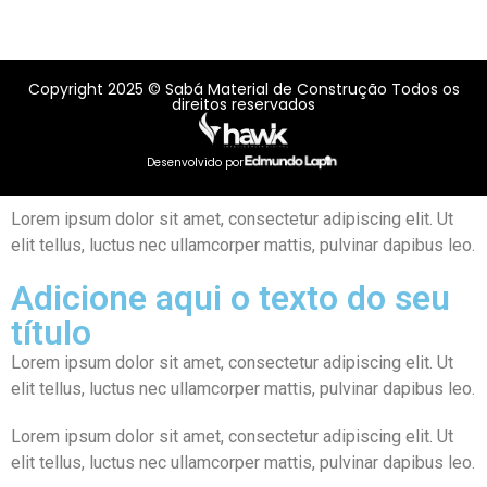
Copyright 2025 © Sabá Material de Construção Todos os
direitos reservados
Desenvolvido por
Lorem ipsum dolor sit amet, consectetur adipiscing elit. Ut
elit tellus, luctus nec ullamcorper mattis, pulvinar dapibus leo.
Adicione aqui o texto do seu
título
Lorem ipsum dolor sit amet, consectetur adipiscing elit. Ut
elit tellus, luctus nec ullamcorper mattis, pulvinar dapibus leo.
Lorem ipsum dolor sit amet, consectetur adipiscing elit. Ut
elit tellus, luctus nec ullamcorper mattis, pulvinar dapibus leo.