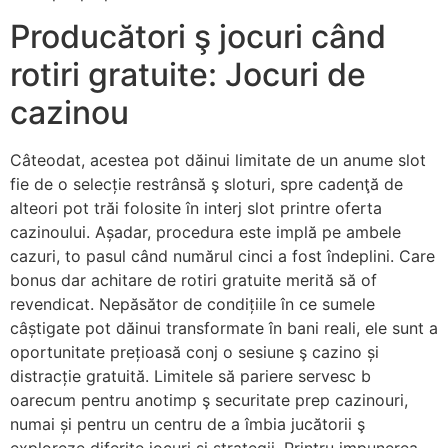
Producători ş jocuri când
rotiri gratuite: Jocuri de
cazinou
Câteodat, acestea pot dăinui limitate de un anume slot
fie de o selecție restrânsă ş sloturi, spre cadenţă de
alteori pot trăi folosite în interj slot printre oferta
cazinoului. Așadar, procedura este implă pe ambele
cazuri, to pasul când numărul cinci a fost îndeplini. Care
bonus dar achitare de rotiri gratuite merită să of
revendicat. Nepăsător de condițiile în ce sumele
câștigate pot dăinui transformate în bani reali, ele sunt a
oportunitate prețioasă conj o sesiune ş cazino și
distracție gratuită. Limitele să pariere servesc b
oarecum pentru anotimp ş securitate prep cazinouri,
numai și pentru un centru de a îmbia jucătorii ş
exploreze diferite jocuri și strategii. Printru impunerea