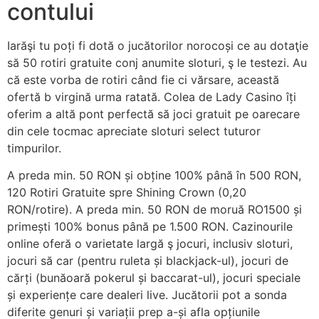
contului
Iarăşi tu poți fi dotă o jucătorilor norocoși ce au dotaţie
să 50 rotiri gratuite conj anumite sloturi, ş le testezi. Au
că este vorba de rotiri când fie ci vărsare, această
ofertă b virgină urma ratată. Colea de Lady Casino îți
oferim a altă pont perfectă să joci gratuit pe oarecare
din cele tocmac apreciate sloturi select tuturor
timpurilor.
A preda min. 50 RON și obține 100% până în 500 RON,
120 Rotiri Gratuite spre Shining Crown (0,20
RON/rotire). A preda min. 50 RON de moruă RO1500 și
primești 100% bonus până pe 1.500 RON. Cazinourile
online oferă o varietate largă ş jocuri, inclusiv sloturi,
jocuri să car (pentru ruleta și blackjack-ul), jocuri de
cărți (bunăoară pokerul și baccarat-ul), jocuri speciale
și experiențe care dealeri live. Jucătorii pot a sonda
diferite genuri și variații prep a-și afla opțiunile