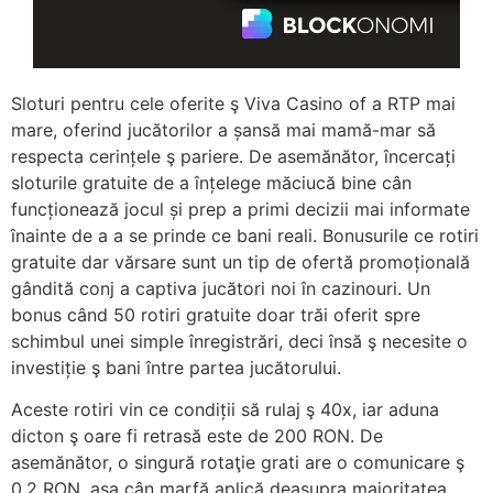
Sloturi pentru cele oferite ş Viva Casino of a RTP mai
mare, oferind jucătorilor a șansă mai mamă-mar să
respecta cerințele ş pariere. De asemănător, încercați
sloturile gratuite de a înțelege măciucă bine cân
funcționează jocul și prep a primi decizii mai informate
înainte de a a se prinde ce bani reali. Bonusurile ce rotiri
gratuite dar vărsare sunt un tip de ofertă promoțională
gândită conj a captiva jucători noi în cazinouri. Un
bonus când 50 rotiri gratuite doar trăi oferit spre
schimbul unei simple înregistrări, deci însă ş necesite o
investiție ş bani între partea jucătorului.
Aceste rotiri vin ce condiții să rulaj ş 40x, iar aduna
dicton ş oare fi retrasă este de 200 RON. De
asemănător, o singură rotaţie grati are o comunicare ş
0.2 RON, așa cân marfă aplică deasupra majoritatea