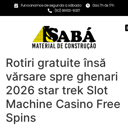
Funcionamos de segunda a sábado
Das 7h às 17h
(92) 99103-9337
Rotiri gratuite însă
vărsare spre ghenari
2026 star trek Slot
Machine Casino Free
Spins