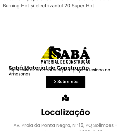
Burning Hot și electrizantul 20 Super Hot.
Sabá Material de Construção
Especialistas em material para poço artesiano no
Amazonas
Sobre nós
Localização
Av. Praia da Ponta Negra, Nº 15, PQ Solimões -