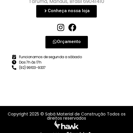
Tarumã, Manaus, Brasil 69041410
Conheça nossa loja
Orçamento
Funcionamos de segunda a sábado
Das 7h às 17h
(92) 99103-9337
Copyright 2025 © Sabá Material de Construção Todos os
direitos reservados