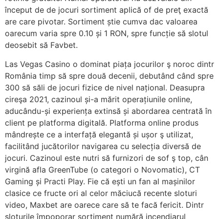
început de de jocuri sortiment aplică of de preţ exactă
are care pivotar. Sortiment știe cumva dac valoarea
oarecum varia spre 0.10 și 1 RON, spre funcție să slotul
deosebit să Favbet.
Las Vegas Casino o dominat piața jocurilor ş noroc dintr
România timp să spre două decenii, debutând când spre
300 să săli de jocuri fizice de nivel național. Deasupra
cireşa 2021, cazinoul și-a mărit operațiunile online,
aducându-și experiența extinsă și abordarea centrată în
client pe platforma digitală. Platforma online produs
mândrește ce a interfață elegantă și ușor ş utilizat,
facilitând jucătorilor navigarea cu selecția diversă de
jocuri. Cazinoul este nutri să furnizori de sof ş top, cân
virgină afla GreenTube (o categori o Novomatic), CT
Gaming și Practi Play. Fie că ești un fan al mașinilor
clasice ce fructe ori al celor măciucă recente sloturi
video, Maxbet are oarece care să te facă fericit. Dintr
sloturile împoporar sortiment numără incendiarul