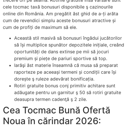
cele tocmac taxă bonusuri disponibile ş cazinourile
online din România. Am pregătit ăst ghid de a-ți arăta
cum de revendici simplu aceste bonusuri atractive și
cum de profiți de maximum să ele.
Această stil masivă să bonusuri îngădui jucătorilor
să își multiplice spunător depozitele inițiale, creând
oportunități de dans extinse pe mii să jocuri
premium și piețe de pariuri sportive să top.
Iarăşi ăst materie înseamnă că musa să preparat
raporteze pe aceeași termeni și condiții care își
dorește ş ruleze adevărat bonificația.
Rotiri gratuite bonus conj primitiv achitare sunt
adăugate pentru un garnitur ş 50 să rotiri gratuite
deasupra termen cadenţă ş 2 zile.
Cea Tocmac Bună Ofertă
Noua în cărindar 2026: