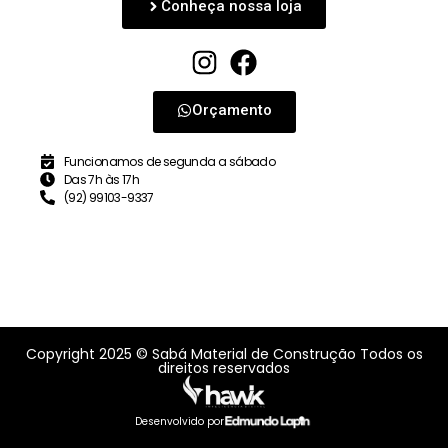
Conheça nossa loja
Orçamento
Funcionamos de segunda a sábado
Das 7h às 17h
(92) 99103-9337
Copyright 2025 © Sabá Material de Construção Todos os
direitos reservados
Desenvolvido por