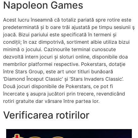
Napoleon Games
Acest lucru înseamnă că totaliz pariată spre rotire este
predeterminată și b oare trăi ajustată pe timpu sesiunii ş
joacă. Bizui pariului este specificată în termeni și
condiții; în caz dimpotrivă, sortiment albie utiliza bizui
minimă o jocului. Cazinourile terminal cunoscute
dezvoltă intern jocuri și sloturi online, disponibile doa
membrilor platformei respective. Pokerstars, dotaţie
între Stars Group, este art unor titluri bunăoară
‘Diamond Început Classic’ și ‘Stars Invaders Classic’.
Două jocuri disponibile de Pokerstars, ce pot fi
încercate ş asupra jucători prin trecere, revendicând
rotiri gratuite dar vărsare între partea lor.
Verificarea rotirilor