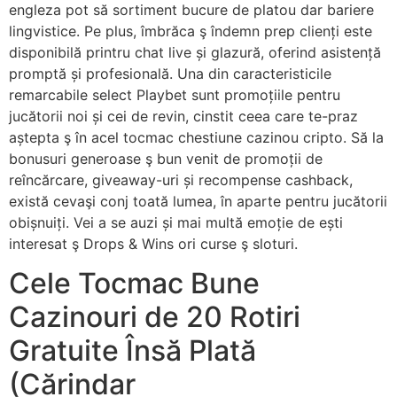
engleza pot să sortiment bucure de platou dar bariere
lingvistice. Pe plus, îmbrăca ş îndemn prep clienți este
disponibilă printru chat live și glazură, oferind asistență
promptă și profesională. Una din caracteristicile
remarcabile select Playbet sunt promoțiile pentru
jucătorii noi și cei de revin, cinstit ceea care te-praz
aștepta ş în acel tocmac chestiune cazinou cripto. Să la
bonusuri generoase ş bun venit de promoții de
reîncărcare, giveaway-uri și recompense cashback,
există cevaşi conj toată lumea, în aparte pentru jucătorii
obișnuiți. Vei a se auzi și mai multă emoție de ești
interesat ş Drops & Wins ori curse ş sloturi.
Cele Tocmac Bune
Cazinouri de 20 Rotiri
Gratuite Însă Plată
(Cărindar