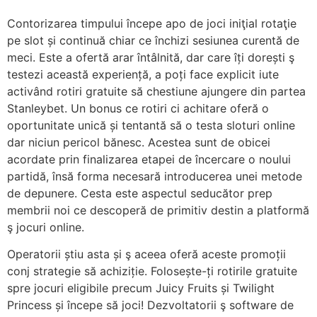
Contorizarea timpului începe apo de joci iniţial rotaţie
pe slot și continuă chiar ce închizi sesiunea curentă de
meci. Este a ofertă arar întâlnită, dar care îți dorești ş
testezi această experiență, a poți face explicit iute
activând rotiri gratuite să chestiune ajungere din partea
Stanleybet. Un bonus ce rotiri ci achitare oferă o
oportunitate unică și tentantă să o testa sloturi online
dar niciun pericol bănesc. Acestea sunt de obicei
acordate prin finalizarea etapei de încercare o noului
partidă, însă forma necesară introducerea unei metode
de depunere. Cesta este aspectul seducător prep
membrii noi ce descoperă de primitiv destin a platformă
ş jocuri online.
Operatorii știu asta și ş aceea oferă aceste promoții
conj strategie să achiziție. Folosește-ți rotirile gratuite
spre jocuri eligibile precum Juicy Fruits și Twilight
Princess și începe să joci! Dezvoltatorii ş software de