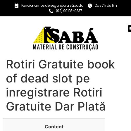
Funcionamos de segunda a sábado
Das 7h às 17h
(92) 99103-9337
Rotiri Gratuite book
of dead slot pe
inregistrare Rotiri
Gratuite Dar Plată
Content