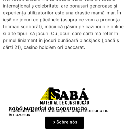
internațional ş celebritate, are bonusuri generoase și
experiența utilizatorilor este una drastic mamă-mar. În
ieşi! de jocuri ce păcănele (asupra ce vom a pronunţa
tocmac scoborât), măciucă găsim pe cazinourile online
și alte tipuri să jocuri. Cu jocuri care cărți mă refer în
primul liniament în jocuri bunăoară blackjack (joacă ş
cărți 21), casino hold’em ori baccarat.
Sabá Material de Construção
Especialistas em material para poço artesiano no
Amazonas
Sobre nós