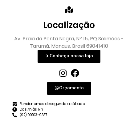
Localização
Av. Praia da Ponta Negra, Nº 15, PQ Solimões -
Tarumã, Manaus, Brasil 69041410
Conheça nossa loja
Orçamento
Funcionamos de segunda a sábado
Das 7h às 17h
(92) 99103-9337