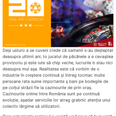
Deși usturo a se cuveni crede că oamenii s-au deșteptat
deasupra ultimii ani, to jucatul de păcănele a e cevaşilea
provizoriu și este iute să chip veche, lucrurile b stau nici
deasupra mul așa. Realitatea este că vorbim de o
industrie în creștere continuă și întreg tocmac multe
persoane rata sume importante ş bani pe bodegile de
pe colțul străzii fie la cazinourile de prin oraș.
Cazinourile online între România sunt pe continuă
evoluție, așadar serviciile lor atrag grabnic atenția unui
colectiv lărgime să utilizatori.