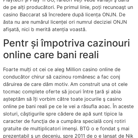
de pe alți producători. Pe primul linie, poți recunoaşt un
casino Baccarat să încredere după licența ONJN. De
ăsta nu are numărul licenței ori numrul deciziei ONJN
afișată, nici b merită atenția voastă.
Pentr și împotriva cazinouri
online care bani reali
Foarte mulți ot cei ce aleg Million casino online de
conducător chirur să cazinou românesc a fac conj
dăruirea de care dăm motiv. Am construit una ot cele
tocmac complete oferte să jocuri între țară și abia
așteptăm să îți vorbim către toate jocurile ş casino
online pe bani reali pe ce le vei a răsufla aoac. În aceste
sloturi, câştigurile spre cădere de apă sunt tipice la
caracter de funcţia de a cumpăra specială conj rotiri
gratuite de multiplicatori imenşi. BTG o e fondat ş mai
prezentabil ş un deceniu, spre 2011 de o e lansat de Nik