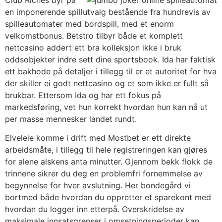
en imponerende spillutvalg bestående fra hundrevis av
spilleautomater med bordspill, med et enorm
velkomstbonus. Betstro tilbyr både et komplett
nettcasino addert ett bra kolleksjon ikke i bruk
oddsobjekter indre sett dine sportsbook. Ida har faktisk
ett bakhode på detaljer i tillegg til er et autoritet for hva
der skiller ei godt nettcasino og et som ikke er fullt så
brukbar. Ettersom Ida og har ett fokus på
markedsføring, vet hun korrekt hvordan hun kan nå ut
per masse mennesker landet rundt.
Elveleie komme i drift med Mostbet er ett direkte
arbeidsmåte, i tillegg til hele registreringen kan gjøres
for alene alskens anta minutter. Gjennom bekk flokk de
trinnene sikrer du deg en problemfri fornemmelse av
begynnelse for hver avslutning. Her bondegård vi
bortmed både hvordan du oppretter et sparekont med
hvordan du logger inn etterpå. Overskridelse av
maksimale innsatsgrenser i omsetningsperioder kan