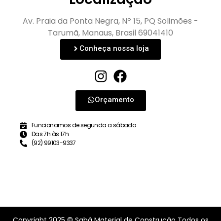
Av. Praia da Ponta Negra, Nº 15, PQ Solimões -
Tarumã, Manaus, Brasil 69041410
Conheça nossa loja
Orçamento
Funcionamos de segunda a sábado
Das 7h às 17h
(92) 99103-9337
Copyright 2025 © Sabá Material de Construção Todos os