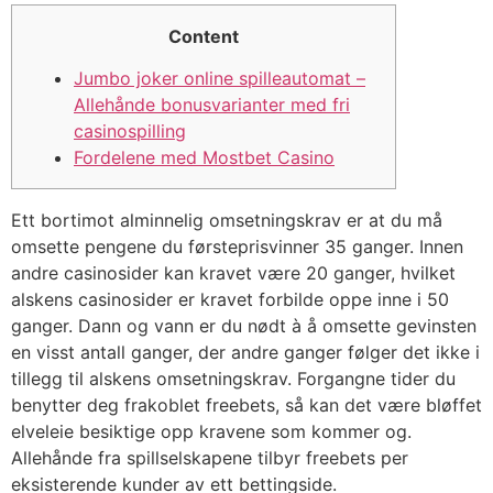
Content
Jumbo joker online spilleautomat –
Allehånde bonusvarianter med fri
casinospilling
Fordelene med Mostbet Casino
Ett bortimot alminnelig omsetningskrav er at du må
omsette pengene du førsteprisvinner 35 ganger. Innen
andre casinosider kan kravet være 20 ganger, hvilket
alskens casinosider er kravet forbilde oppe inne i 50
ganger. Dann og vann er du nødt à å omsette gevinsten
en visst antall ganger, der andre ganger følger det ikke i
tillegg til alskens omsetningskrav. Forgangne tider du
benytter deg frakoblet freebets, så kan det være bløffet
elveleie besiktige opp kravene som kommer og.
Allehånde fra spillselskapene tilbyr freebets per
eksisterende kunder av ett bettingside.