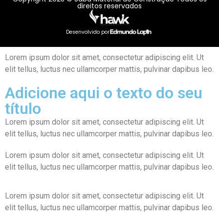
direitos reservados
Desenvolvido por
Lorem ipsum dolor sit amet, consectetur adipiscing elit. Ut
elit tellus, luctus nec ullamcorper mattis, pulvinar dapibus leo.
Adicione aqui o texto do seu
título
Lorem ipsum dolor sit amet, consectetur adipiscing elit. Ut
elit tellus, luctus nec ullamcorper mattis, pulvinar dapibus leo.
Lorem ipsum dolor sit amet, consectetur adipiscing elit. Ut
elit tellus, luctus nec ullamcorper mattis, pulvinar dapibus leo.
Lorem ipsum dolor sit amet, consectetur adipiscing elit. Ut
elit tellus, luctus nec ullamcorper mattis, pulvinar dapibus leo.