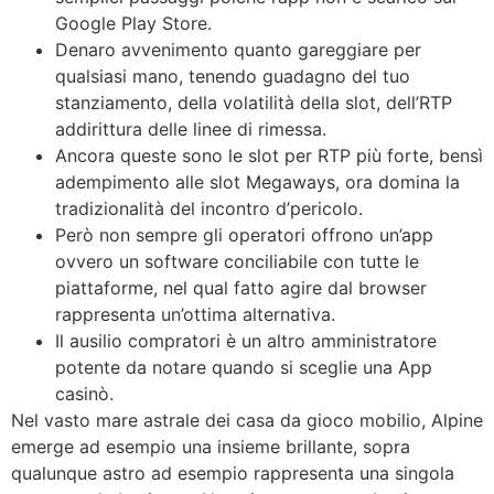
Google Play Store.
Denaro avvenimento quanto gareggiare per
qualsiasi mano, tenendo guadagno del tuo
stanziamento, della volatilità della slot, dell’RTP
addirittura delle linee di rimessa.
Ancora queste sono le slot per RTP più forte, bensì
adempimento alle slot Megaways, ora domina la
tradizionalità del incontro d’pericolo.
Però non sempre gli operatori offrono un’app
ovvero un software conciliabile con tutte le
piattaforme, nel qual fatto agire dal browser
rappresenta un’ottima alternativa.
Il ausilio compratori è un altro amministratore
potente da notare quando si sceglie una App
casinò.
Nel vasto mare astrale dei casa da gioco mobilio, Alpine
emerge ad esempio una insieme brillante, sopra
qualunque astro ad esempio rappresenta una singola