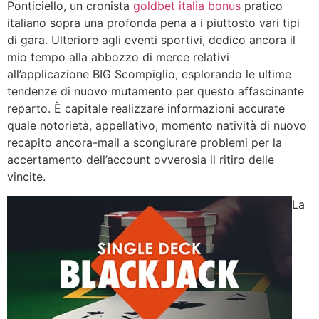
Ponticiello, un cronista
goldbet italia bonus
pratico
italiano sopra una profonda pena a i piuttosto vari tipi
di gara. Ulteriore agli eventi sportivi, dedico ancora il
mio tempo alla abbozzo di merce relativi
all’applicazione BIG Scompiglio, esplorando le ultime
tendenze di nuovo mutamento per questo affascinante
reparto. È capitale realizzare informazioni accurate
quale notorietà, appellativo, momento natività di nuovo
recapito ancora-mail a scongiurare problemi per la
accertamento dell’account ovverosia il ritiro delle
vincite.
La