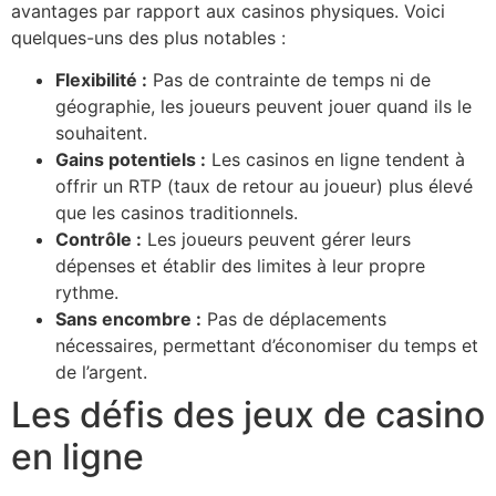
avantages par rapport aux casinos physiques. Voici
quelques-uns des plus notables :
Flexibilité :
Pas de contrainte de temps ni de
géographie, les joueurs peuvent jouer quand ils le
souhaitent.
Gains potentiels :
Les casinos en ligne tendent à
offrir un RTP (taux de retour au joueur) plus élevé
que les casinos traditionnels.
Contrôle :
Les joueurs peuvent gérer leurs
dépenses et établir des limites à leur propre
rythme.
Sans encombre :
Pas de déplacements
nécessaires, permettant d’économiser du temps et
de l’argent.
Les défis des jeux de casino
en ligne