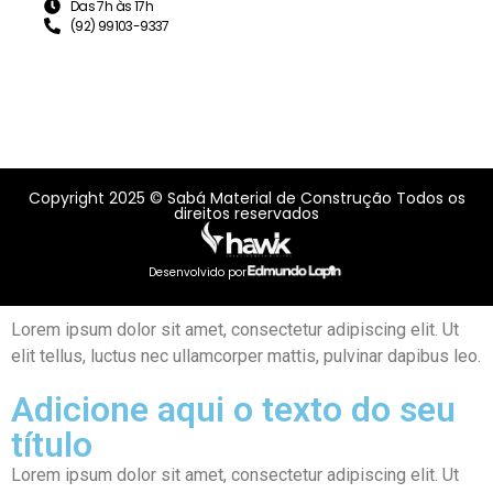
Das 7h às 17h
(92) 99103-9337
Copyright 2025 © Sabá Material de Construção Todos os
direitos reservados
Desenvolvido por
Lorem ipsum dolor sit amet, consectetur adipiscing elit. Ut
elit tellus, luctus nec ullamcorper mattis, pulvinar dapibus leo.
Adicione aqui o texto do seu
título
Lorem ipsum dolor sit amet, consectetur adipiscing elit. Ut