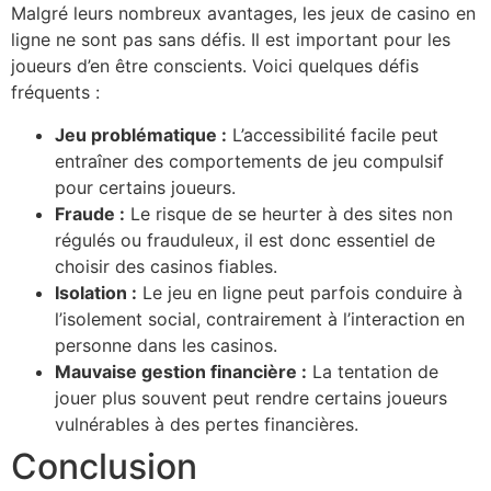
Malgré leurs nombreux avantages, les jeux de casino en
ligne ne sont pas sans défis. Il est important pour les
joueurs d’en être conscients. Voici quelques défis
fréquents :
Jeu problématique :
L’accessibilité facile peut
entraîner des comportements de jeu compulsif
pour certains joueurs.
Fraude :
Le risque de se heurter à des sites non
régulés ou frauduleux, il est donc essentiel de
choisir des casinos fiables.
Isolation :
Le jeu en ligne peut parfois conduire à
l’isolement social, contrairement à l’interaction en
personne dans les casinos.
Mauvaise gestion financière :
La tentation de
jouer plus souvent peut rendre certains joueurs
vulnérables à des pertes financières.
Conclusion