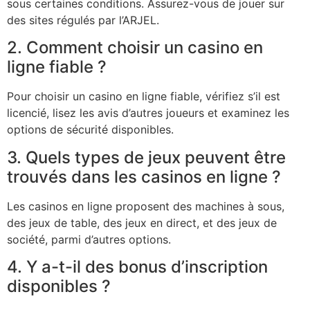
sous certaines conditions. Assurez-vous de jouer sur
des sites régulés par l’ARJEL.
2. Comment choisir un casino en
ligne fiable ?
Pour choisir un casino en ligne fiable, vérifiez s’il est
licencié, lisez les avis d’autres joueurs et examinez les
options de sécurité disponibles.
3. Quels types de jeux peuvent être
trouvés dans les casinos en ligne ?
Les casinos en ligne proposent des machines à sous,
des jeux de table, des jeux en direct, et des jeux de
société, parmi d’autres options.
4. Y a-t-il des bonus d’inscription
disponibles ?