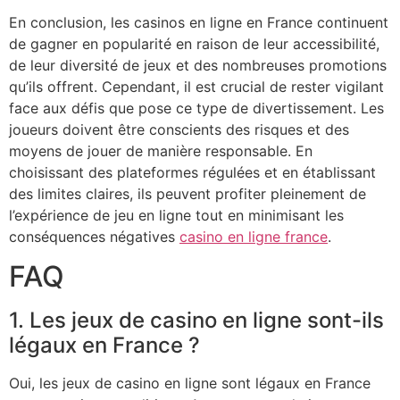
En conclusion, les casinos en ligne en France continuent
de gagner en popularité en raison de leur accessibilité,
de leur diversité de jeux et des nombreuses promotions
qu’ils offrent. Cependant, il est crucial de rester vigilant
face aux défis que pose ce type de divertissement. Les
joueurs doivent être conscients des risques et des
moyens de jouer de manière responsable. En
choisissant des plateformes régulées et en établissant
des limites claires, ils peuvent profiter pleinement de
l’expérience de jeu en ligne tout en minimisant les
conséquences négatives
casino en ligne france
.
FAQ
1. Les jeux de casino en ligne sont-ils
légaux en France ?
Oui, les jeux de casino en ligne sont légaux en France