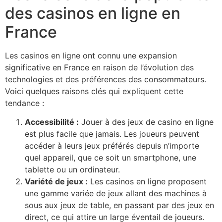
des casinos en ligne en
France
Les casinos en ligne ont connu une expansion
significative en France en raison de l’évolution des
technologies et des préférences des consommateurs.
Voici quelques raisons clés qui expliquent cette
tendance :
Accessibilité :
Jouer à des jeux de casino en ligne
est plus facile que jamais. Les joueurs peuvent
accéder à leurs jeux préférés depuis n’importe
quel appareil, que ce soit un smartphone, une
tablette ou un ordinateur.
Variété de jeux :
Les casinos en ligne proposent
une gamme variée de jeux allant des machines à
sous aux jeux de table, en passant par des jeux en
direct, ce qui attire un large éventail de joueurs.