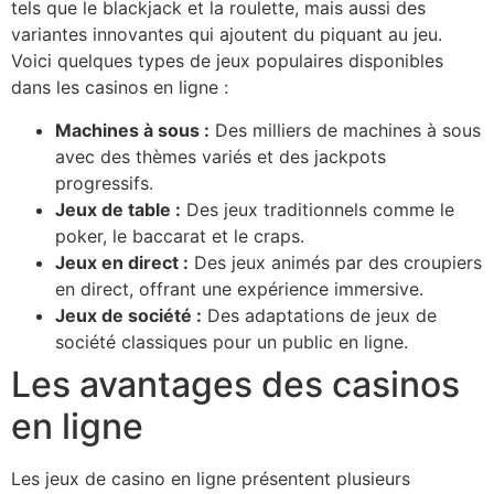
tels que le blackjack et la roulette, mais aussi des
variantes innovantes qui ajoutent du piquant au jeu.
Voici quelques types de jeux populaires disponibles
dans les casinos en ligne :
Machines à sous :
Des milliers de machines à sous
avec des thèmes variés et des jackpots
progressifs.
Jeux de table :
Des jeux traditionnels comme le
poker, le baccarat et le craps.
Jeux en direct :
Des jeux animés par des croupiers
en direct, offrant une expérience immersive.
Jeux de société :
Des adaptations de jeux de
société classiques pour un public en ligne.
Les avantages des casinos
en ligne
Les jeux de casino en ligne présentent plusieurs