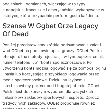
odcieniach i odmianach, włączając w to typy
europejskie, francuskie i amerykańskie, wykonywane w
estetyce, która przypadnie perform gustu każdemu.
Szanse W Ggbet Grze Legacy
Of Dead
Poniżej przedstawiamy krótkie podsumowanie zalet i
wad GGbet na podstawie opinii graczy. GGbet Polska
oferuje różne metody rejestracji, w tym poprzez email,
numer telefonu lub” “konta społecznościowe. Po
utworzeniu konta można logować się za pomocą loginu
i hasła lub korzystając z szybkiego logowania przez
media społecznościowe. Dzięki intuicyjnemu
interfejsowi my partner and i bogatej ofercie, GGbet
Polska jest doskonałym wyborem dla wszystkich
miłośników zakładów sportowych i esportu. Oprócz
tradycyjnych zakładów, GGBet proponuje również
zakłady na e-sporty na żywo.