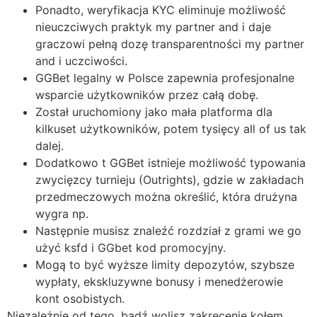
Ponadto, weryfikacja KYC eliminuje możliwość
nieuczciwych praktyk my partner and i daje
graczowi pełną dozę transparentności my partner
and i uczciwości.
GGBet legalny w Polsce zapewnia profesjonalne
wsparcie użytkowników przez całą dobę.
Został uruchomiony jako mała platforma dla
kilkuset użytkowników, potem tysięcy all of us tak
dalej.
Dodatkowo t GGBet istnieje możliwość typowania
zwycięzcy turnieju (Outrights), gdzie w zakładach
przedmeczowych można określić, która drużyna
wygra np.
Następnie musisz znaleźć rozdział z grami we go
użyć ksfd i GGbet kod promocyjny.
Mogą to być wyższe limity depozytów, szybsze
wypłaty, ekskluzywne bonusy i menedżerowie
kont osobistych.
Niezależnie od tego, bądź wolisz zakręcenie kołem