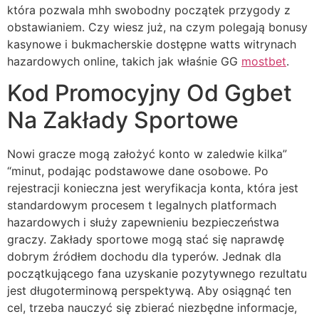
która pozwala mhh swobodny początek przygody z
obstawianiem. Czy wiesz już, na czym polegają bonusy
kasynowe i bukmacherskie dostępne watts witrynach
hazardowych online, takich jak właśnie GG
mostbet
.
Kod Promocyjny Od Ggbet
Na Zakłady Sportowe
Nowi gracze mogą założyć konto w zaledwie kilka”
“minut, podając podstawowe dane osobowe. Po
rejestracji konieczna jest weryfikacja konta, która jest
standardowym procesem t legalnych platformach
hazardowych i służy zapewnieniu bezpieczeństwa
graczy. Zakłady sportowe mogą stać się naprawdę
dobrym źródłem dochodu dla typerów. Jednak dla
początkującego fana uzyskanie pozytywnego rezultatu
jest długoterminową perspektywą. Aby osiągnąć ten
cel, trzeba nauczyć się zbierać niezbędne informacje,