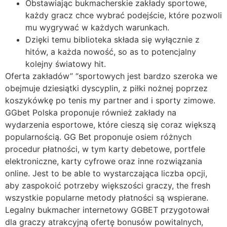
Obstawiając bukmacherskie zakłady sportowe,
każdy gracz chce wybrać podejście, które pozwoli
mu wygrywać w każdych warunkach.
Dzięki temu biblioteka składa się wyłącznie z
hitów, a każda nowość, so as to potencjalny
kolejny światowy hit.
Oferta zakładów” “sportowych jest bardzo szeroka we
obejmuje dziesiątki dyscyplin, z piłki nożnej poprzez
koszykówkę po tenis my partner and i sporty zimowe.
GGbet Polska proponuje również zakłady na
wydarzenia esportowe, które cieszą się coraz większą
popularnością. GG Bet proponuje osiem różnych
procedur płatności, w tym karty debetowe, portfele
elektroniczne, karty cyfrowe oraz inne rozwiązania
online. Jest to be able to wystarczająca liczba opcji,
aby zaspokoić potrzeby większości graczy, the fresh
wszystkie popularne metody płatności są wspierane.
Legalny bukmacher internetowy GGBET przygotował
dla graczy atrakcyjną ofertę bonusów powitalnych,