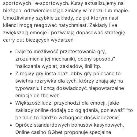
sportowych i e-sportowych. Kursy aktualizujemy na
bieżąco, odzwierciedlając zmiany w meczu lub mapie.
Umożliwiamy szybkie zakłady, dzięki którym nasi
klienci mogą reagować natychmiast. Zakłady live
zwiększają emocje i pozwalają dopasować strategię
carry out bieżących wydarzeń.
Daje to możliwość przetestowania gry,
zrozumienia jej mechaniki, oceny sposobu”
“naliczania wypłat, zakładów, linii itp.
Z reguły gry insta oraz lobby gry polecane to
świetna rozrywka dla tych, którzy znają się na
typowaniu i chcą doświadczyć niepowtarzalne
emocje on the web.
Większość ludzi przychodzi dla emocji, jakie
zakłady online dodają do oglądania, ponieważ” “to
be able to bardzo wzbogaca doświadczenie.
Oprócz standardowych bonusów kasynowych,
Online casino GGbet proponuje specjalne