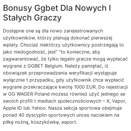
Bonusy Ggbet Dla Nowych I
Stałych Graczy
Dostępne one są dla nowo zarejestrowanych
użytkowników, którzy planują dokonać pierwszej
wpłaty. Chociaż niektórzy użytkownicy postrzegają to
jako niedogodność, jest” “to konieczne, aby
zagwarantować, że tylko legalni gracze mogą wypłacać
wygrane z GGBET Belgium. Należy pamiętać, iż
obowiązek przeprowadzenia weryfikacji występuje
wyłącznie t przypadku, gdy użytkownik chce wypłacić
wygrane przekraczające kwotę 1000 EUR. Do rejestracji
w GG WAGER Poland możesz również użyć jednego se
swoich profili t mediach społecznościowych – X, Vapor,
Apple ID lub Yahoo. Nasza sekcja sportowa obejmuje
ponad 40 dyscyplin sportowych unces naciskiem na
piłkę nożną, koszykówkę, esport.