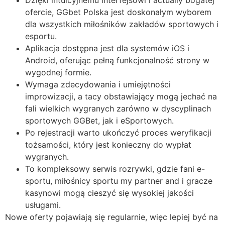
ofercie, GGbet Polska jest doskonałym wyborem
dla wszystkich miłośników zakładów sportowych i
esportu.
Aplikacja dostępna jest dla systemów iOS i
Android, oferując pełną funkcjonalność strony w
wygodnej formie.
Wymaga zdecydowania i umiejętności
improwizacji, a tacy obstawiający mogą jechać na
fali wielkich wygranych zarówno w dyscyplinach
sportowych GGBet, jak i eSportowych.
Po rejestracji warto ukończyć proces weryfikacji
tożsamości, który jest konieczny do wypłat
wygranych.
To kompleksowy serwis rozrywki, gdzie fani e-
sportu, miłośnicy sportu my partner and i gracze
kasynowi mogą cieszyć się wysokiej jakości
usługami.
Nowe oferty pojawiają się regularnie, więc lepiej być na