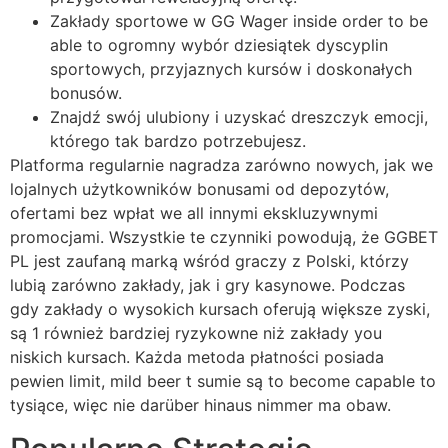
Zakłady sportowe w GG Wager inside order to be
able to ogromny wybór dziesiątek dyscyplin
sportowych, przyjaznych kursów i doskonałych
bonusów.
Znajdź swój ulubiony i uzyskać dreszczyk emocji,
którego tak bardzo potrzebujesz.
Platforma regularnie nagradza zarówno nowych, jak we
lojalnych użytkowników bonusami od depozytów,
ofertami bez wpłat we all innymi ekskluzywnymi
promocjami. Wszystkie te czynniki powodują, że GGBET
PL jest zaufaną marką wśród graczy z Polski, którzy
lubią zarówno zakłady, jak i gry kasynowe. Podczas
gdy zakłady o wysokich kursach oferują większe zyski,
są 1 również bardziej ryzykowne niż zakłady you
niskich kursach. Każda metoda płatności posiada
pewien limit, mild beer t sumie są to become capable to
tysiące, więc nie darüber hinaus nimmer ma obaw.