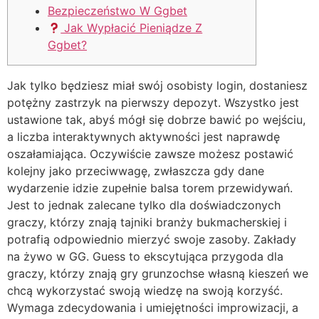
Bezpieczeństwo W Ggbet
Jak Wypłacić Pieniądze Z
Ggbet?
Jak tylko będziesz miał swój osobisty login, dostaniesz
potężny zastrzyk na pierwszy depozyt. Wszystko jest
ustawione tak, abyś mógł się dobrze bawić po wejściu,
a liczba interaktywnych aktywności jest naprawdę
oszałamiająca. Oczywiście zawsze możesz postawić
kolejny jako przeciwwagę, zwłaszcza gdy dane
wydarzenie idzie zupełnie balsa torem przewidywań.
Jest to jednak zalecane tylko dla doświadczonych
graczy, którzy znają tajniki branży bukmacherskiej i
potrafią odpowiednio mierzyć swoje zasoby. Zakłady
na żywo w GG. Guess to ekscytująca przygoda dla
graczy, którzy znają gry grunzochse własną kieszeń we
chcą wykorzystać swoją wiedzę na swoją korzyść.
Wymaga zdecydowania i umiejętności improwizacji, a