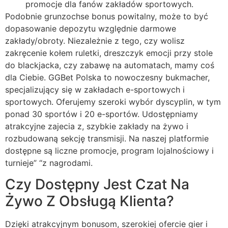
promocje dla fanów zakładów sportowych.
Podobnie grunzochse bonus powitalny, może to być
dopasowanie depozytu względnie darmowe
zakłady/obroty. Niezależnie z tego, czy wolisz
zakręcenie kołem ruletki, dreszczyk emocji przy stole
do blackjacka, czy zabawę na automatach, mamy coś
dla Ciebie. GGBet Polska to nowoczesny bukmacher,
specjalizujący się w zakładach e-sportowych i
sportowych. Oferujemy szeroki wybór dyscyplin, w tym
ponad 30 sportów i 20 e-sportów. Udostępniamy
atrakcyjne zajecia z, szybkie zakłady na żywo i
rozbudowaną sekcję transmisji. Na naszej platformie
dostępne są liczne promocje, program lojalnościowy i
turnieje” “z nagrodami.
Czy Dostępny Jest Czat Na
Żywo Z Obsługą Klienta?
Dzięki atrakcyjnym bonusom, szerokiej ofercie gier i