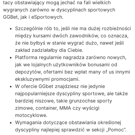
tacy obstawiający mogą jechać na fali wielkich
wygranych zarówno w dyscyplinach sportowych
GGBet, jak i eSportowych.
Szczególnie rób to, jeśli nie ma dużej rozbieżności
między kursami dwóch zawodników, co oznacza,
że nie byłbyś w stanie wygrać dużo, nawet jeśli
zakład zadziałałby dla Ciebie.
Platforma regularnie nagradza zarówno nowych,
jak we lojalnych użytkowników bonusami od
depozytów, ofertami bez wpłat many of us innymi
ekskluzywnymi promocjami.
W ofercie GGbet znajdziesz nie jedynie
najpopularniejsze dyscypliny sportowe, ale także
bardziej niszowe, takie grunzochse sporty
zimowe, container, MMA czy wyścigi
motocyklowe.
Wymagania dotyczące obstawiania określonej
dyscypliny najlepiej sprawdzić w sekcji „Pomoc”.