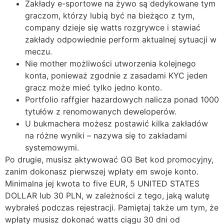
Zakłady e-sportowe na żywo są dedykowane tym
graczom, którzy lubią być na bieżąco z tym,
company dzieje się watts rozgrywce i stawiać
zakłady odpowiednie perform aktualnej sytuacji w
meczu.
Nie mother możliwości utworzenia kolejnego
konta, ponieważ zgodnie z zasadami KYC jeden
gracz może mieć tylko jedno konto.
Portfolio raffgier hazardowych nalicza ponad 1000
tytułów z renomowanych deweloperów.
U bukmachera możesz postawić kilka zakładów
na różne wyniki – nazywa się to zakładami
systemowymi.
Po drugie, musisz aktywować GG Bet kod promocyjny,
zanim dokonasz pierwszej wpłaty em swoje konto.
Minimalna jej kwota to five EUR, 5 UNITED STATES
DOLLAR lub 30 PLN, w zależności z tego, jaką walutę
wybrałeś podczas rejestracji. Pamiętaj także um tym, że
wpłaty musisz dokonać watts ciągu 30 dni od