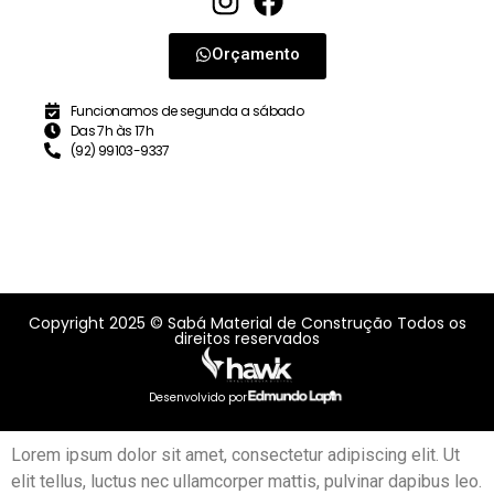
Orçamento
Funcionamos de segunda a sábado
Das 7h às 17h
(92) 99103-9337
Copyright 2025 © Sabá Material de Construção Todos os
direitos reservados
Desenvolvido por
Lorem ipsum dolor sit amet, consectetur adipiscing elit. Ut
elit tellus, luctus nec ullamcorper mattis, pulvinar dapibus leo.