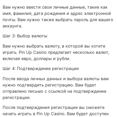
Вам нужно ввести свои личные данные, такие как
имя, фамилия, дата рождения и адрес электронной
почты. Вам нужно также выбрать пароль для вашего
аккаунта.
Шаг 3: Выбор валюты
Вам нужно выбрать валюту, в которой вы хотите
играть. Pin Up Casino предлагает несколько валют,
включая евро, доллары и рубли.
Шаг 4: Подтверждение регистрации
После ввода личных данных и выбора валюты вам
нужно подтвердить регистрацию. Вам будет
отправлено письмо с ссылкой на подтверждение
регистрации.
После подтверждения регистрации вы сможете
начать играть в Pin Up Casino. Вам будет доступен