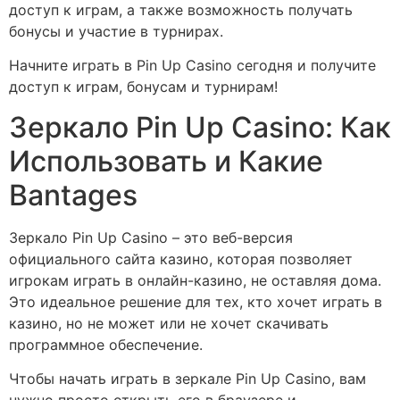
доступ к играм, а также возможность получать
бонусы и участие в турнирах.
Начните играть в Pin Up Casino сегодня и получите
доступ к играм, бонусам и турнирам!
Зеркало Pin Up Casino: Как
Использовать и Какие
Вantages
Зеркало Pin Up Casino – это веб-версия
официального сайта казино, которая позволяет
игрокам играть в онлайн-казино, не оставляя дома.
Это идеальное решение для тех, кто хочет играть в
казино, но не может или не хочет скачивать
программное обеспечение.
Чтобы начать играть в зеркале Pin Up Casino, вам