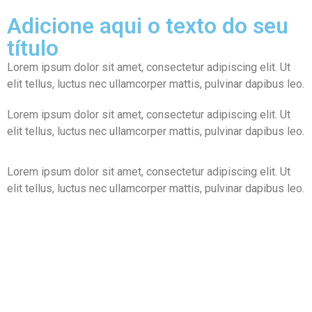
Adicione aqui o texto do seu
título
Lorem ipsum dolor sit amet, consectetur adipiscing elit. Ut
elit tellus, luctus nec ullamcorper mattis, pulvinar dapibus leo.
Lorem ipsum dolor sit amet, consectetur adipiscing elit. Ut
elit tellus, luctus nec ullamcorper mattis, pulvinar dapibus leo.
Lorem ipsum dolor sit amet, consectetur adipiscing elit. Ut
elit tellus, luctus nec ullamcorper mattis, pulvinar dapibus leo.