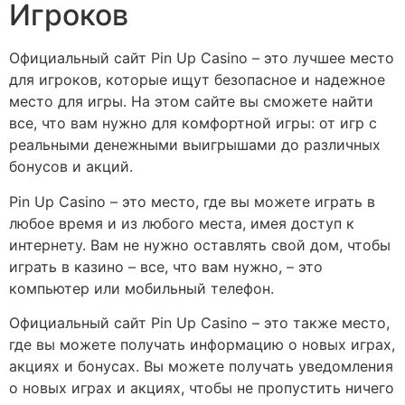
Игроков
Официальный сайт Pin Up Casino – это лучшее место
для игроков, которые ищут безопасное и надежное
место для игры. На этом сайте вы сможете найти
все, что вам нужно для комфортной игры: от игр с
реальными денежными выигрышами до различных
бонусов и акций.
Pin Up Casino – это место, где вы можете играть в
любое время и из любого места, имея доступ к
интернету. Вам не нужно оставлять свой дом, чтобы
играть в казино – все, что вам нужно, – это
компьютер или мобильный телефон.
Официальный сайт Pin Up Casino – это также место,
где вы можете получать информацию о новых играх,
акциях и бонусах. Вы можете получать уведомления
о новых играх и акциях, чтобы не пропустить ничего