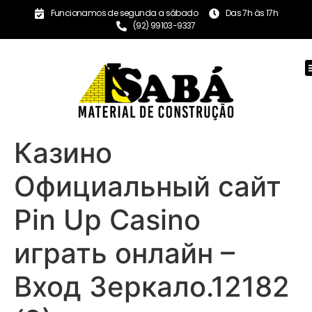
Funcionamos de segunda a sábado
Das 7h às 17h
(92) 99103-9337
Казино
Официальный сайт
Pin Up Casino
играть онлайн –
Вход Зеркало.12182